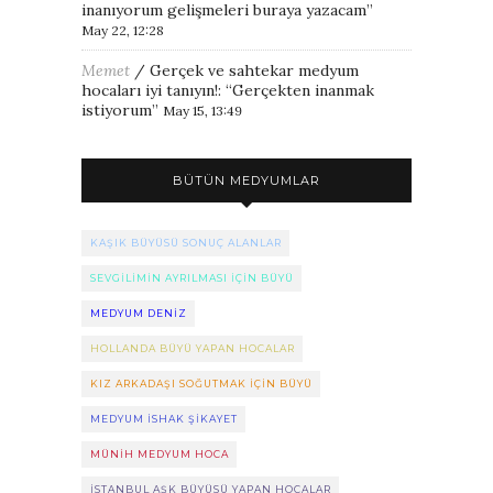
inanıyorum gelişmeleri buraya yazacam
”
May 22, 12:28
Memet
/
Gerçek ve sahtekar medyum
hocaları iyi tanıyın!
: “
Gerçekten inanmak
istiyorum
”
May 15, 13:49
BÜTÜN MEDYUMLAR
KAŞIK BÜYÜSÜ SONUÇ ALANLAR
SEVGILIMIN AYRILMASI IÇIN BÜYÜ
MEDYUM DENIZ
HOLLANDA BÜYÜ YAPAN HOCALAR
KIZ ARKADAŞI SOĞUTMAK IÇIN BÜYÜ
MEDYUM ISHAK ŞIKAYET
MÜNIH MEDYUM HOCA
ISTANBUL AŞK BÜYÜSÜ YAPAN HOCALAR