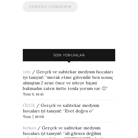
SON YORUMLAR
zeki
/
Gerçek ve sahtekar medyum hocaları
iyi tanıyın!
: “
merak etme güvenilir ben sonuç
almıştım 2 sene önce ve siteye hiçmi
bakmadın zaten üstte tonla yorum var 🙂
”
Tem 9, 14:41
ÖZGE
/
Gerçek ve sahtekar medyum
hocaları iyi tanıyın!
: “
Evet doğru o
”
Tem 7, 16:08
berkan
/
Gerçek ve sahtekar medyum
hocaları iyi tanıyın!
: “
ali gürses değilmi