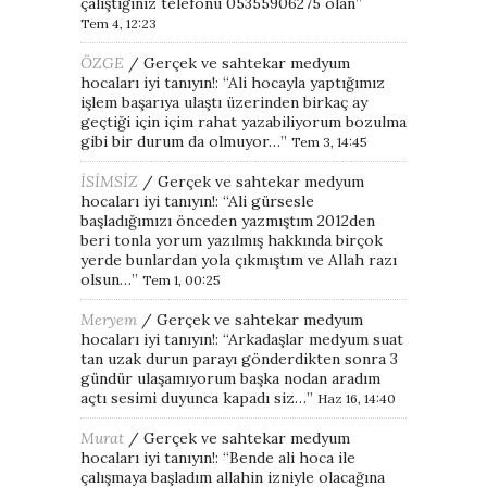
çalıştığınız telefonu 05355906275 olan
”
Tem 4, 12:23
ÖZGE
/
Gerçek ve sahtekar medyum
hocaları iyi tanıyın!
: “
Ali hocayla yaptığımız
işlem başarıya ulaştı üzerinden birkaç ay
geçtiği için içim rahat yazabiliyorum bozulma
gibi bir durum da olmuyor…
”
Tem 3, 14:45
İSİMSİZ
/
Gerçek ve sahtekar medyum
hocaları iyi tanıyın!
: “
Ali gürsesle
başladığımızı önceden yazmıştım 2012den
beri tonla yorum yazılmış hakkında birçok
yerde bunlardan yola çıkmıştım ve Allah razı
olsun…
”
Tem 1, 00:25
Meryem
/
Gerçek ve sahtekar medyum
hocaları iyi tanıyın!
: “
Arkadaşlar medyum suat
tan uzak durun parayı gönderdikten sonra 3
gündür ulaşamıyorum başka nodan aradım
açtı sesimi duyunca kapadı siz…
”
Haz 16, 14:40
Murat
/
Gerçek ve sahtekar medyum
hocaları iyi tanıyın!
: “
Bende ali hoca ile
çalışmaya başladım allahin izniyle olacağına