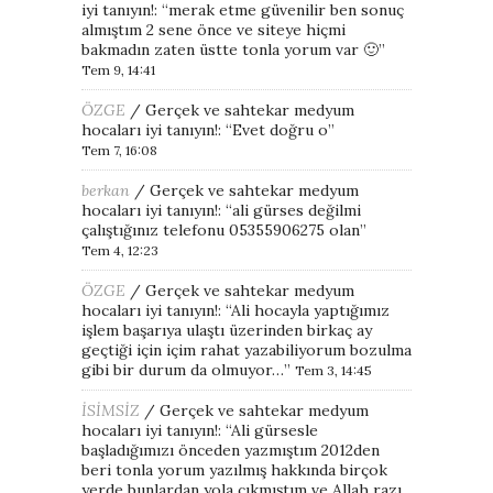
iyi tanıyın!
: “
merak etme güvenilir ben sonuç
almıştım 2 sene önce ve siteye hiçmi
bakmadın zaten üstte tonla yorum var 🙂
”
Tem 9, 14:41
ÖZGE
/
Gerçek ve sahtekar medyum
hocaları iyi tanıyın!
: “
Evet doğru o
”
Tem 7, 16:08
berkan
/
Gerçek ve sahtekar medyum
hocaları iyi tanıyın!
: “
ali gürses değilmi
çalıştığınız telefonu 05355906275 olan
”
Tem 4, 12:23
ÖZGE
/
Gerçek ve sahtekar medyum
hocaları iyi tanıyın!
: “
Ali hocayla yaptığımız
işlem başarıya ulaştı üzerinden birkaç ay
geçtiği için içim rahat yazabiliyorum bozulma
gibi bir durum da olmuyor…
”
Tem 3, 14:45
İSİMSİZ
/
Gerçek ve sahtekar medyum
hocaları iyi tanıyın!
: “
Ali gürsesle
başladığımızı önceden yazmıştım 2012den
beri tonla yorum yazılmış hakkında birçok
yerde bunlardan yola çıkmıştım ve Allah razı