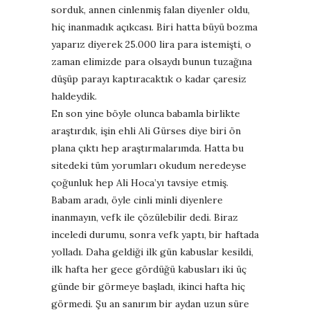
sorduk, annen cinlenmiş falan diyenler oldu,
hiç inanmadık açıkcası. Biri hatta büyü bozma
yaparız diyerek 25.000 lira para istemişti, o
zaman elimizde para olsaydı bunun tuzağına
düşüp parayı kaptıracaktık o kadar çaresiz
haldeydik.
En son yine böyle olunca babamla birlikte
araştırdık, işin ehli Ali Gürses diye biri ön
plana çıktı hep araştırmalarımda. Hatta bu
sitedeki tüm yorumları okudum neredeyse
çoğunluk hep Ali Hoca’yı tavsiye etmiş.
Babam aradı, öyle cinli minli diyenlere
inanmayın, vefk ile çözülebilir dedi. Biraz
inceledi durumu, sonra vefk yaptı, bir haftada
yolladı. Daha geldiği ilk gün kabuslar kesildi,
ilk hafta her gece gördüğü kabusları iki üç
günde bir görmeye başladı, ikinci hafta hiç
görmedi. Şu an sanırım bir aydan uzun süre