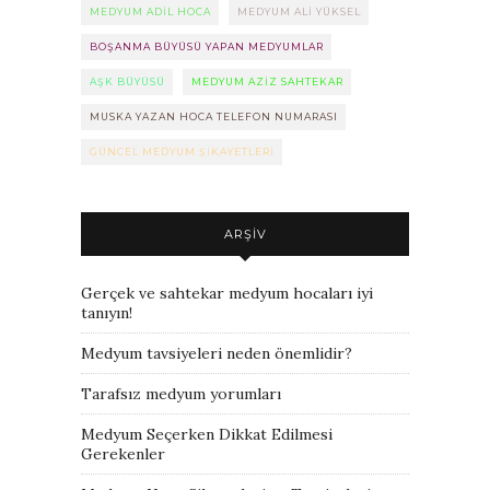
MEDYUM ADIL HOCA
MEDYUM ALI YÜKSEL
BOŞANMA BÜYÜSÜ YAPAN MEDYUMLAR
AŞK BÜYÜSÜ
MEDYUM AZIZ SAHTEKAR
MUSKA YAZAN HOCA TELEFON NUMARASI
GÜNCEL MEDYUM ŞIKAYETLERI
ARŞIV
Gerçek ve sahtekar medyum hocaları iyi
tanıyın!
Medyum tavsiyeleri neden önemlidir?
Tarafsız medyum yorumları
Medyum Seçerken Dikkat Edilmesi
Gerekenler