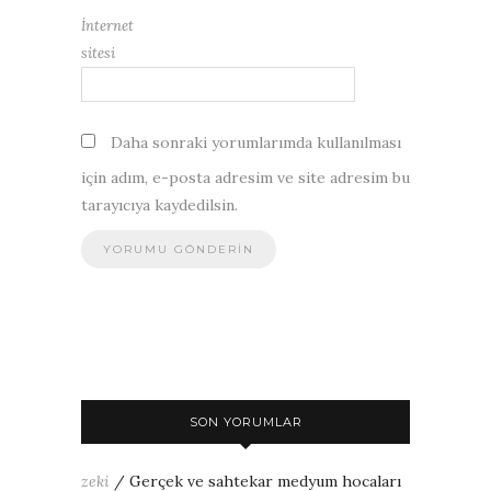
İnternet
sitesi
Daha sonraki yorumlarımda kullanılması
için adım, e-posta adresim ve site adresim bu
tarayıcıya kaydedilsin.
SON YORUMLAR
zeki
/
Gerçek ve sahtekar medyum hocaları