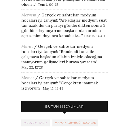
olsun…
”
Tem 1, 00:25
Meryem
/
Gerçek ve sahtekar medyum
hocaları iyi tanıyın!
: “
Arkadaşlar medyum suat
tan uzak durun parayı gönderdikten sonra 3
gündür ulaşamıyorum başka nodan aradım
açtı sesimi duyunca kapadı siz…
”
Haz 16, 14:40
Murat
/
Gerçek ve sahtekar medyum
hocaları iyi tanıyın!
: “
Bende ali hoca ile
çalışmaya başladım allahin izniyle olacağına
inanıyorum gelişmeleri buraya yazacam
”
May 22, 12:28
Memet
/
Gerçek ve sahtekar medyum
hocaları iyi tanıyın!
: “
Gerçekten inanmak
istiyorum
”
May 15, 13:49
BÜTÜN MEDYUMLAR
MEDYUM TARIK
MAMAK BÜYÜCÜ HOCALAR