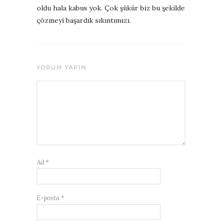
oldu hala kabus yok. Çok şükür biz bu şekilde
çözmeyi başardık sıkıntımızı.
YORUM YAPIN
Ad
*
E-posta
*