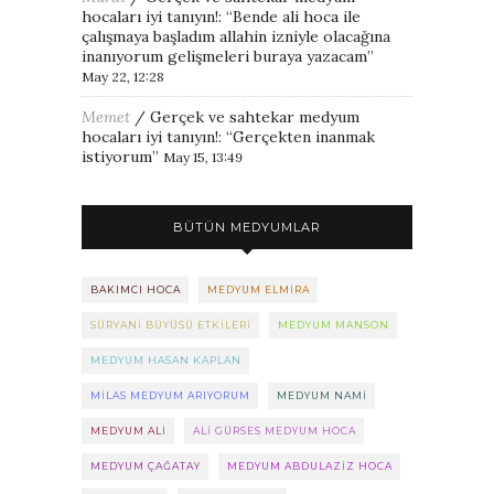
hocaları iyi tanıyın!
: “
Bende ali hoca ile
çalışmaya başladım allahin izniyle olacağına
inanıyorum gelişmeleri buraya yazacam
”
May 22, 12:28
Memet
/
Gerçek ve sahtekar medyum
hocaları iyi tanıyın!
: “
Gerçekten inanmak
istiyorum
”
May 15, 13:49
BÜTÜN MEDYUMLAR
BAKIMCI HOCA
MEDYUM ELMIRA
SÜRYANI BÜYÜSÜ ETKILERI
MEDYUM MANSON
MEDYUM HASAN KAPLAN
MILAS MEDYUM ARIYORUM
MEDYUM NAMI
MEDYUM ALI
ALI GÜRSES MEDYUM HOCA
MEDYUM ÇAĞATAY
MEDYUM ABDULAZIZ HOCA