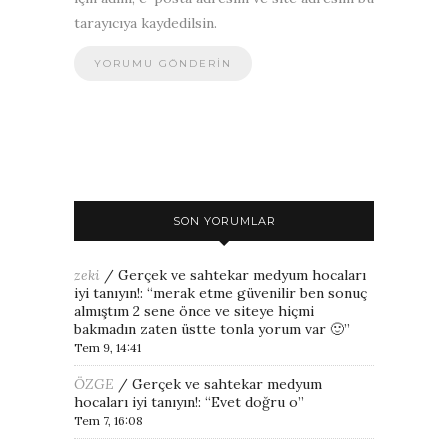
tarayıcıya kaydedilsin.
SON YORUMLAR
zeki
/
Gerçek ve sahtekar medyum hocaları
iyi tanıyın!
: “
merak etme güvenilir ben sonuç
almıştım 2 sene önce ve siteye hiçmi
bakmadın zaten üstte tonla yorum var 🙂
”
Tem 9, 14:41
ÖZGE
/
Gerçek ve sahtekar medyum
hocaları iyi tanıyın!
: “
Evet doğru o
”
Tem 7, 16:08