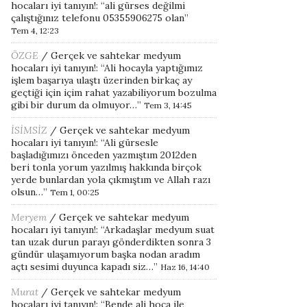
hocaları iyi tanıyın!
: “
ali gürses değilmi
çalıştığınız telefonu 05355906275 olan
”
Tem 4, 12:23
ÖZGE
/
Gerçek ve sahtekar medyum
hocaları iyi tanıyın!
: “
Ali hocayla yaptığımız
işlem başarıya ulaştı üzerinden birkaç ay
geçtiği için içim rahat yazabiliyorum bozulma
gibi bir durum da olmuyor…
”
Tem 3, 14:45
İSİMSİZ
/
Gerçek ve sahtekar medyum
hocaları iyi tanıyın!
: “
Ali gürsesle
başladığımızı önceden yazmıştım 2012den
beri tonla yorum yazılmış hakkında birçok
yerde bunlardan yola çıkmıştım ve Allah razı
olsun…
”
Tem 1, 00:25
Meryem
/
Gerçek ve sahtekar medyum
hocaları iyi tanıyın!
: “
Arkadaşlar medyum suat
tan uzak durun parayı gönderdikten sonra 3
gündür ulaşamıyorum başka nodan aradım
açtı sesimi duyunca kapadı siz…
”
Haz 16, 14:40
Murat
/
Gerçek ve sahtekar medyum
hocaları iyi tanıyın!
: “
Bende ali hoca ile