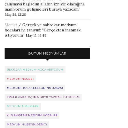
çalışmaya başladım allahin izniyle olacağına
inanıyorum gelişmeleri buraya yazacam
”
May 22, 12:28
Memet
/
Gerçek ve sahtekar medyum
hocaları iyi tanıyın!
: “
Gerçekten inanmak
istiyorum
”
May 15, 13:49
BÜTÜN MEDYUMLAR
ÜSKÜDAR MEDYUM HOCA ARIYORUM
MEDYUM NECDET
MEDYUM HOCA TELEFON NUMARASI
ERKEK ARKADAŞIMA BÜYÜ YAPMAK ISTIYORUM
MEDYUM TIMURHAN
YUNANISTAN MEDYUM HOCALAR
MEDYUM HÜSEYIN DERICI