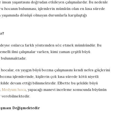
e insan yaşantısını doğrudan etkileyen çalışmalardır. Bu nedenle
ru hocanın bulunması, işlemlerin mümkün olan en kısa sürede
in yaşamında dönüşü olmayan durumlarla karşılaştığı
ur?
edeyse onlarca farklı yöntemden söz etmek mümkündür. Bu
melli ilmi çalışmalar varken, kimi zaman çeşitli büyü
e bulunmaktadır.
ocalar, en yaygın büyü bozma çalışmasını kendi nefes güçlerini
bozma işlemlerinde, kişilerin çok kısa sürede kötü niyetli
ilde devam ettiği bilinmektedir. Elbette bu şekilde büyü
r.
Medyum hoca
, yapacağı manevi inceleme sonucunda büyünün
 verebilmektedir.
ışması Değişmektedir