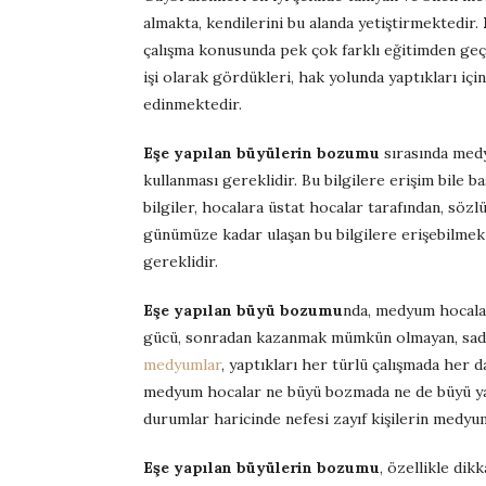
almakta, kendilerini bu alanda yetiştirmektedir.
çalışma konusunda pek çok farklı eğitimden geç
işi olarak gördükleri, hak yolunda yaptıkları içi
edinmektedir.
Eşe yapılan büyülerin bozumu
sırasında medy
kullanması gereklidir. Bu bilgilere erişim bile 
bilgiler, hocalara üstat hocalar tarafından, sözlü
günümüze kadar ulaşan bu bilgilere erişebilmek 
gereklidir.
Eşe yapılan büyü bozumu
nda, medyum hocalar
gücü, sonradan kazanmak mümkün olmayan, sadec
medyumlar
, yaptıkları her türlü çalışmada her 
medyum hocalar ne büyü bozmada ne de büyü yapa
durumlar haricinde nefesi zayıf kişilerin medyu
Eşe yapılan büyülerin bozumu
, özellikle di