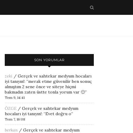
SON YORUMLAR
zeki
/
Gerçek ve sahtekar medyum hocaları
iyi tanıyın!
: “
merak etme güvenilir ben sonuç
almıştım 2 sene önce ve siteye hiçmi
bakmadın zaten üstte tonla yorum var 🙂
”
Tem 9, 14:41
ÖZGE
/
Gerçek ve sahtekar medyum
hocaları iyi tanıyın!
: “
Evet doğru o
”
Tem 7, 16:08
berkan
/
Gerçek ve sahtekar medyum