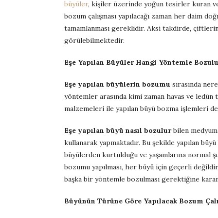
büyüler
, kişiler üzerinde yoğun tesirler kuran v
bozum çalışması yapılacağı zaman her daim doğ
tamamlanması gereklidir. Aksi takdirde, çiftler
görülebilmektedir.
Eşe Yapılan Büyüler Hangi Yöntemle Bozul
Eşe yapılan büyülerin bozumu
sırasında ner
yöntemler arasında kimi zaman havas ve ledün te
malzemeleri ile yapılan büyü bozma işlemleri d
Eşe yapılan büyü nasıl bozulur
bilen medyum h
kullanarak yapmaktadır. Bu şekilde yapılan büyü 
büyülerden kurtulduğu ve yaşamlarına normal şek
bozumu yapılması, her büyü için geçerli değildi
başka bir yöntemle bozulması gerektiğine karar
Büyünün Türüne Göre Yapılacak Bozum Çal