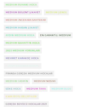
MEDYUM RUHANI HOCA
MEDYUM BÜLENT ŞIKAYET
MEDYUM ŞENOL
MEDYUM INCEKARA SAHTEKAR
MEDYUM HASAN ŞIKAYET
AYDIN MEDYUM HOCA
EN GARANTILI MEDYUM
MEDYUM BAHATTIN HOCA
2023 MEDYUM YORUMLARI
MEHMET KARAKOÇ HOCA
AŞK VE BAĞLAMA BÜYÜSÜ
FRANSA GERÇEK MEDYUM HOCALAR
MEDYUM JASMIN
MEDYUM NESIMI
SÖKE HOCA
MEDYUM TAHA
MEDYUM OLGU
KARA BÜYÜ BELIRTILERI
GERÇEK BÜYÜCÜ HOCALAR 2021