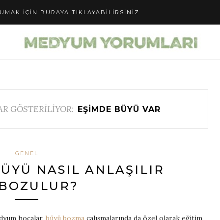
UMAK IÇIN BURAYA TIKLAYABILIRSINIZ
AR GÖSTERİLİYOR:
EŞIMDE BÜYÜ VAR
GENEL
BÜYÜ NASIL ANLAŞILIR
 BOZULUR?
medyum hocalar,
büyü bozma
çalışmalarında da özel olarak eğitim