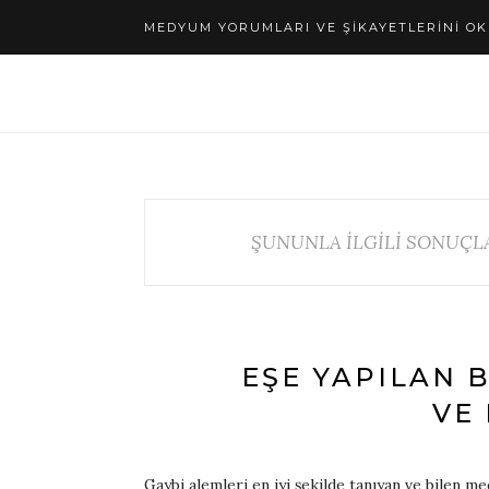
MEDYUM YORUMLARI VE ŞIKAYETLERINI OK
ŞUNUNLA İLGİLİ SONUÇL
EŞE YAPILAN 
VE
Gaybi alemleri en iyi şekilde tanıyan ve bilen 