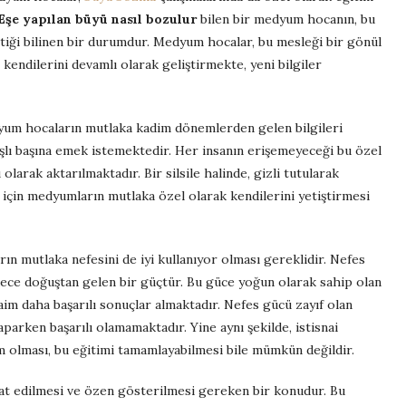
Eşe yapılan büyü nasıl bozulur
bilen bir medyum hocanın, bu
tiği bilinen bir durumdur. Medyum hocalar, bu mesleği bir gönül
n kendilerini devamlı olarak geliştirmekte, yeni bilgiler
um hocaların mutlaka kadim dönemlerden gelen bilgileri
başlı başına emek istemektedir. Her insanın erişemeyeceği bu özel
 olarak aktarılmaktadır. Bir silsile halinde, gizli tutularak
için medyumların mutlaka özel olarak kendilerini yetiştirmesi
ın mutlaka nefesini de iyi kullanıyor olması gereklidir. Nefes
e doğuştan gelen bir güçtür. Bu güce yoğun olarak sahip olan
daim daha başarılı sonuçlar almaktadır. Nefes gücü zayıf olan
rken başarılı olamamaktadır. Yine aynı şekilde, istisnai
m olması, bu eğitimi tamamlayabilmesi bile mümkün değildir.
kkat edilmesi ve özen gösterilmesi gereken bir konudur. Bu