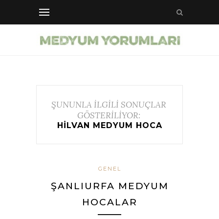
ŞUNUNLA İLGİLİ SONUÇLAR
GÖSTERİLİYOR:
HILVAN MEDYUM HOCA
GENEL
ŞANLIURFA MEDYUM
HOCALAR