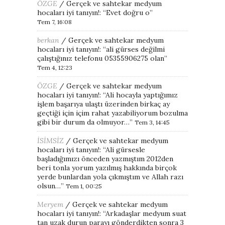
ÖZGE
/
Gerçek ve sahtekar medyum
hocaları iyi tanıyın!
: “
Evet doğru o
”
Tem 7, 16:08
berkan
/
Gerçek ve sahtekar medyum
hocaları iyi tanıyın!
: “
ali gürses değilmi
çalıştığınız telefonu 05355906275 olan
”
Tem 4, 12:23
ÖZGE
/
Gerçek ve sahtekar medyum
hocaları iyi tanıyın!
: “
Ali hocayla yaptığımız
işlem başarıya ulaştı üzerinden birkaç ay
geçtiği için içim rahat yazabiliyorum bozulma
gibi bir durum da olmuyor…
”
Tem 3, 14:45
İSİMSİZ
/
Gerçek ve sahtekar medyum
hocaları iyi tanıyın!
: “
Ali gürsesle
başladığımızı önceden yazmıştım 2012den
beri tonla yorum yazılmış hakkında birçok
yerde bunlardan yola çıkmıştım ve Allah razı
olsun…
”
Tem 1, 00:25
Meryem
/
Gerçek ve sahtekar medyum
hocaları iyi tanıyın!
: “
Arkadaşlar medyum suat
tan uzak durun parayı gönderdikten sonra 3