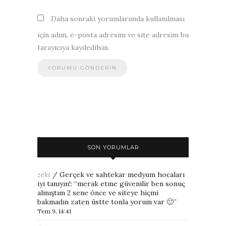
Daha sonraki yorumlarımda kullanılması
için adım, e-posta adresim ve site adresim bu
tarayıcıya kaydedilsin.
SON YORUMLAR
zeki
/
Gerçek ve sahtekar medyum hocaları
iyi tanıyın!
: “
merak etme güvenilir ben sonuç
almıştım 2 sene önce ve siteye hiçmi
bakmadın zaten üstte tonla yorum var 🙂
”
Tem 9, 14:41