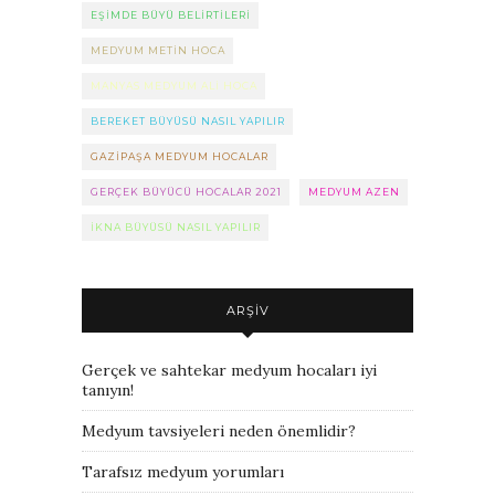
EŞIMDE BÜYÜ BELIRTILERI
MEDYUM METIN HOCA
MANYAS MEDYUM ALI HOCA
BEREKET BÜYÜSÜ NASIL YAPILIR
GAZIPAŞA MEDYUM HOCALAR
GERÇEK BÜYÜCÜ HOCALAR 2021
MEDYUM AZEN
IKNA BÜYÜSÜ NASIL YAPILIR
ARŞIV
Gerçek ve sahtekar medyum hocaları iyi
tanıyın!
Medyum tavsiyeleri neden önemlidir?
Tarafsız medyum yorumları