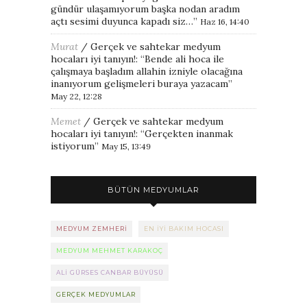
gündür ulaşamıyorum başka nodan aradım
açtı sesimi duyunca kapadı siz…
”
Haz 16, 14:40
Murat
/
Gerçek ve sahtekar medyum
hocaları iyi tanıyın!
: “
Bende ali hoca ile
çalışmaya başladım allahin izniyle olacağına
inanıyorum gelişmeleri buraya yazacam
”
May 22, 12:28
Memet
/
Gerçek ve sahtekar medyum
hocaları iyi tanıyın!
: “
Gerçekten inanmak
istiyorum
”
May 15, 13:49
BÜTÜN MEDYUMLAR
MEDYUM ZEMHERI
EN IYI BAKIM HOCASI
MEDYUM MEHMET KARAKOÇ
ALI GÜRSES CANBAR BÜYÜSÜ
GERÇEK MEDYUMLAR