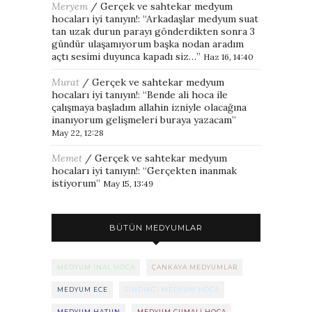
Meryem
/
Gerçek ve sahtekar medyum
hocaları iyi tanıyın!
: “
Arkadaşlar medyum suat
tan uzak durun parayı gönderdikten sonra 3
gündür ulaşamıyorum başka nodan aradım
açtı sesimi duyunca kapadı siz…
”
Haz 16, 14:40
Murat
/
Gerçek ve sahtekar medyum
hocaları iyi tanıyın!
: “
Bende ali hoca ile
çalışmaya başladım allahin izniyle olacağına
inanıyorum gelişmeleri buraya yazacam
”
May 22, 12:28
Memet
/
Gerçek ve sahtekar medyum
hocaları iyi tanıyın!
: “
Gerçekten inanmak
istiyorum
”
May 15, 13:49
BÜTÜN MEDYUMLAR
MEDYUM INAL HOCA
ÇANKAYA MEDYUMLAR
MEDYUM ECE
SINDIRGI MEDYUM HOCA
MEDYUM HATUN
MEDYUM CUMALI HOCA