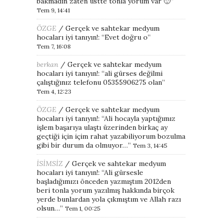
bakmadın zaten üstte tonla yorum var 🙂
”
Tem 9, 14:41
ÖZGE
/
Gerçek ve sahtekar medyum
hocaları iyi tanıyın!
: “
Evet doğru o
”
Tem 7, 16:08
berkan
/
Gerçek ve sahtekar medyum
hocaları iyi tanıyın!
: “
ali gürses değilmi
çalıştığınız telefonu 05355906275 olan
”
Tem 4, 12:23
ÖZGE
/
Gerçek ve sahtekar medyum
hocaları iyi tanıyın!
: “
Ali hocayla yaptığımız
işlem başarıya ulaştı üzerinden birkaç ay
geçtiği için içim rahat yazabiliyorum bozulma
gibi bir durum da olmuyor…
”
Tem 3, 14:45
İSİMSİZ
/
Gerçek ve sahtekar medyum
hocaları iyi tanıyın!
: “
Ali gürsesle
başladığımızı önceden yazmıştım 2012den
beri tonla yorum yazılmış hakkında birçok
yerde bunlardan yola çıkmıştım ve Allah razı
olsun…
”
Tem 1, 00:25