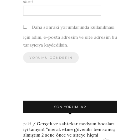
sitesi
Daha sonraki yorumlarımda kullanılması
için adım, e-posta adresim ve site adresim bu
tarayıcıya kaydedilsin.
SON YORUMLAR
zeki
/
Gerçek ve sahtekar medyum hocaları
iyi tanıyın!
: “
merak etme güvenilir ben sonuç
almıştım 2 sene önce ve siteye hiçmi