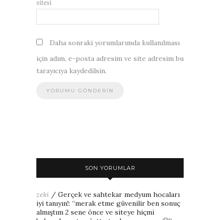
sitesi
Daha sonraki yorumlarımda kullanılması
için adım, e-posta adresim ve site adresim bu
tarayıcıya kaydedilsin.
SON YORUMLAR
zeki
/
Gerçek ve sahtekar medyum hocaları
iyi tanıyın!
: “
merak etme güvenilir ben sonuç
almıştım 2 sene önce ve siteye hiçmi