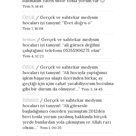
bakmadın zaten üstte tonla yorum var 🙂
”
Tem 9, 14:41
ÖZGE
/
Gerçek ve sahtekar medyum
hocaları iyi tanıyın!
: “
Evet doğru o
”
Tem 7, 16:08
berkan
/
Gerçek ve sahtekar medyum
hocaları iyi tanıyın!
: “
ali gürses değilmi
çalıştığınız telefonu 05355906275 olan
”
Tem 4, 12:23
ÖZGE
/
Gerçek ve sahtekar medyum
hocaları iyi tanıyın!
: “
Ali hocayla yaptığımız
işlem başarıya ulaştı üzerinden birkaç ay
geçtiği için içim rahat yazabiliyorum bozulma
gibi bir durum da olmuyor…
”
Tem 3, 14:45
İSİMSİZ
/
Gerçek ve sahtekar medyum
hocaları iyi tanıyın!
: “
Ali gürsesle
başladığımızı önceden yazmıştım 2012den
beri tonla yorum yazılmış hakkında birçok
yerde bunlardan yola çıkmıştım ve Allah razı
olsun…
”
Tem 1, 00:25