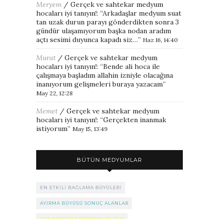
Meryem
/
Gerçek ve sahtekar medyum
hocaları iyi tanıyın!
: “
Arkadaşlar medyum suat
tan uzak durun parayı gönderdikten sonra 3
gündür ulaşamıyorum başka nodan aradım
açtı sesimi duyunca kapadı siz…
”
Haz 16, 14:40
Murat
/
Gerçek ve sahtekar medyum
hocaları iyi tanıyın!
: “
Bende ali hoca ile
çalışmaya başladım allahin izniyle olacağına
inanıyorum gelişmeleri buraya yazacam
”
May 22, 12:28
Memet
/
Gerçek ve sahtekar medyum
hocaları iyi tanıyın!
: “
Gerçekten inanmak
istiyorum
”
May 15, 13:49
BÜTÜN MEDYUMLAR
EN ETKILI BAĞLAMA BÜYÜLERI
AYIRMA BÜYÜSÜ SONUÇ ALANLAR
AŞK BÜYÜSÜ YAPTIRANLAR 2021