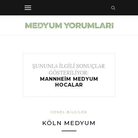
ŞUNUNLA İLGİLİ SONUÇLAR
GÖSTERİLİYOR:
MANNHEIM MEDYUM
HOCALAR
GENEL BILGILER
KÖLN MEDYUM