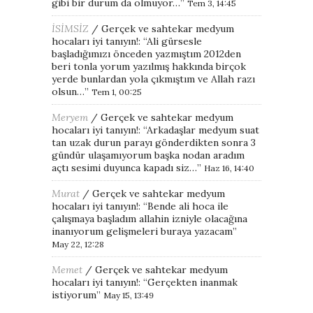
gibi bir durum da olmuyor…
”
Tem 3, 14:45
İSİMSİZ
/
Gerçek ve sahtekar medyum
hocaları iyi tanıyın!
: “
Ali gürsesle
başladığımızı önceden yazmıştım 2012den
beri tonla yorum yazılmış hakkında birçok
yerde bunlardan yola çıkmıştım ve Allah razı
olsun…
”
Tem 1, 00:25
Meryem
/
Gerçek ve sahtekar medyum
hocaları iyi tanıyın!
: “
Arkadaşlar medyum suat
tan uzak durun parayı gönderdikten sonra 3
gündür ulaşamıyorum başka nodan aradım
açtı sesimi duyunca kapadı siz…
”
Haz 16, 14:40
Murat
/
Gerçek ve sahtekar medyum
hocaları iyi tanıyın!
: “
Bende ali hoca ile
çalışmaya başladım allahin izniyle olacağına
inanıyorum gelişmeleri buraya yazacam
”
May 22, 12:28
Memet
/
Gerçek ve sahtekar medyum
hocaları iyi tanıyın!
: “
Gerçekten inanmak
istiyorum
”
May 15, 13:49