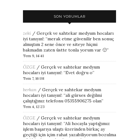
SON YORUMLAR
zeki
/
Gerçek ve sahtekar medyum hocaları
iyi tanıyın!
: “
merak etme güvenilir ben sonuç
almıştım 2 sene önce ve siteye hiçmi
bakmadın zaten üstte tonla yorum var 🙂
”
Tem 9, 14:41
ÖZGE
/
Gerçek ve sahtekar medyum
hocaları iyi tanıyın!
: “
Evet doğru o
”
Tem 7, 16:08
berkan
/
Gerçek ve sahtekar medyum
hocaları iyi tanıyın!
: “
ali gürses değilmi
çalıştığınız telefonu 05355906275 olan
”
Tem 4, 12:23
ÖZGE
/
Gerçek ve sahtekar medyum
hocaları iyi tanıyın!
: “
Ali hocayla yaptığımız
işlem başarıya ulaştı üzerinden birkaç ay
geçtiği için içim rahat yazabiliyorum bozulma