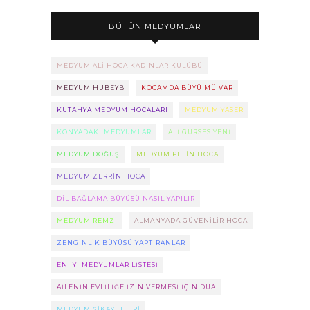
BÜTÜN MEDYUMLAR
MEDYUM ALI HOCA KADINLAR KULÜBÜ
MEDYUM HUBEYB
KOCAMDA BÜYÜ MÜ VAR
KÜTAHYA MEDYUM HOCALARI
MEDYUM YASER
KONYADAKI MEDYUMLAR
ALI GÜRSES YENI
MEDYUM DOĞUŞ
MEDYUM PELIN HOCA
MEDYUM ZERRIN HOCA
DIL BAĞLAMA BÜYÜSÜ NASIL YAPILIR
MEDYUM REMZI
ALMANYADA GÜVENILIR HOCA
ZENGINLIK BÜYÜSÜ YAPTIRANLAR
EN IYI MEDYUMLAR LISTESI
AILENIN EVLILIĞE IZIN VERMESI IÇIN DUA
MEDYUM ŞIKAYETLERI