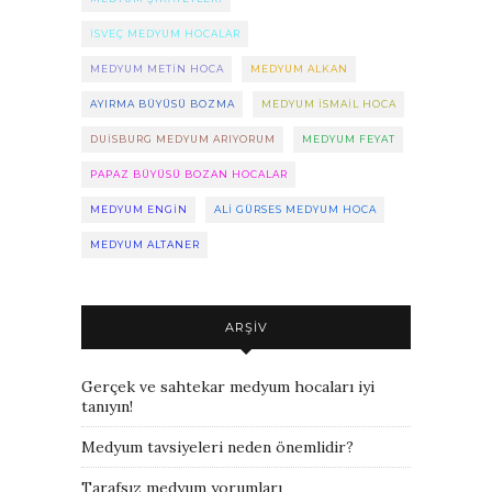
ISVEÇ MEDYUM HOCALAR
MEDYUM METIN HOCA
MEDYUM ALKAN
AYIRMA BÜYÜSÜ BOZMA
MEDYUM ISMAIL HOCA
DUISBURG MEDYUM ARIYORUM
MEDYUM FEYAT
PAPAZ BÜYÜSÜ BOZAN HOCALAR
MEDYUM ENGIN
ALI GÜRSES MEDYUM HOCA
MEDYUM ALTANER
ARŞIV
Gerçek ve sahtekar medyum hocaları iyi
tanıyın!
Medyum tavsiyeleri neden önemlidir?
Tarafsız medyum yorumları