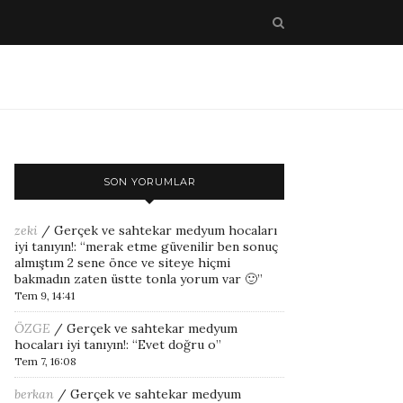
SON YORUMLAR
zeki
/
Gerçek ve sahtekar medyum hocaları
iyi tanıyın!
: “
merak etme güvenilir ben sonuç
almıştım 2 sene önce ve siteye hiçmi
bakmadın zaten üstte tonla yorum var 🙂
”
Tem 9, 14:41
ÖZGE
/
Gerçek ve sahtekar medyum
hocaları iyi tanıyın!
: “
Evet doğru o
”
Tem 7, 16:08
berkan
/
Gerçek ve sahtekar medyum