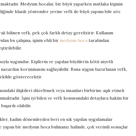
çıkmaktadır. Medyum hocalar, bir büyü yaparken mutlaka kişinin
diğinde klasik yöntemler yerine vefk ile büyü yapımı bile söz
ak bilinen vefk, pek çok farklı detay gerektirir. Kullanım
lan bu çalışma, işinin ehli bir
medyum hoca
tarafından
tirilebilir.
ıyla uygundur. Kişilerin ve yapılan büyülerin kötü niyetli
 nazardan korunmasını sağlayabilir. Buna uygun hazırlanan vefk,
şekilde gösterecektir.
sındaki ilişkileri düzeltmek veya insanları birbirine aşık etmek
maktadır. İşini iyi bilen ve vefk konusundaki detaylara hakim bir
şarılı olabilir.
fkler, kadim dönemlerden beri en sık yapılan uygulamalar
ilde yapan bir medyum hoca bulmanız halinde, çok verimli sonuçlar