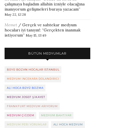
çalışmaya başladım allahin izniyle olacağına
inanıyorum gelişmeleri buraya yazacam
”
May 22, 12:28
Memet
/
Gerçek ve sahtekar medyum
hocaları iyi tanıyın!
: “
Gerçekten inanmak
istiyorum
”
May 15, 13:49
BÜTÜN MEDYUMLAR
BÜYÜ BOZAN HOCALAR ISTANBUL
MEDYUM INCEKARA DOLANDIRICI
ALI HOCA BÜYÜ BOZMA
MEDYUM JOSEF ŞIKAYET
FRANKFURT MEDYUM ARIYORUM
MEDYUM ÇIĞDEM
MEDYUM BAHTIYAR
MEDYUM PERI YORUMLAR
ALI HOCA MEDYUM