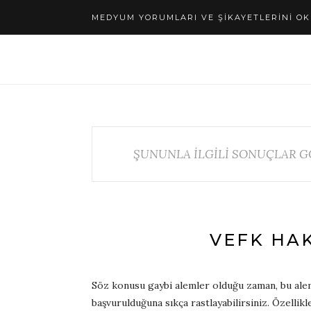
MEDYUM YORUMLARI VE ŞIKAYETLERINI OK
ŞUNUNLA İLGİLİ SONUÇLAR G
VEFK HAK
Söz konusu gaybi alemler olduğu zaman, bu alem
başvurulduğuna sıkça rastlayabilirsiniz. Özellik