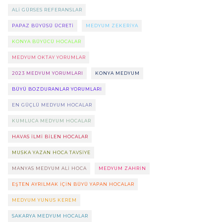
ALI GÜRSES REFERANSLAR
PAPAZ BÜYÜSÜ ÜCRETI
MEDYUM ZEKERIYA
KONYA BÜYÜCÜ HOCALAR
MEDYUM OKTAY YORUMLAR
2023 MEDYUM YORUMLARI
KONYA MEDYUM
BÜYÜ BOZDURANLAR YORUMLARI
EN GÜÇLÜ MEDYUM HOCALAR
KUMLUCA MEDYUM HOCALAR
HAVAS ILMI BILEN HOCALAR
MUSKA YAZAN HOCA TAVSIYE
MANYAS MEDYUM ALI HOCA
MEDYUM ZAHRIN
EŞTEN AYRILMAK IÇIN BÜYÜ YAPAN HOCALAR
MEDYUM YUNUS KEREM
SAKARYA MEDYUM HOCALAR