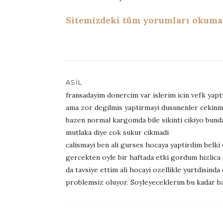
Sitemizdeki tüm yorumları okumak 
ASIL
fransadayim donercim var islerim icin vefk yap
ama zor degilmis yaptirmayi dusunenler cekinme
bazen normal kargomda bile sikinti cikiyo bund
mutlaka diye cok sukur cikmadi
calismayi ben ali gurses hocaya yaptirdim belki
gercekten oyle bir haftada etki gordum hizlica
da tavsiye ettim ali hocayi ozellikle yurtdisin
problemsiz oluyor. Soyleyeceklerim bu kadar bak