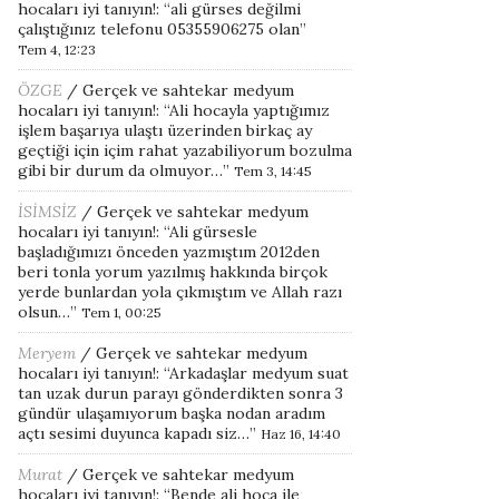
hocaları iyi tanıyın!
: “
ali gürses değilmi
çalıştığınız telefonu 05355906275 olan
”
Tem 4, 12:23
ÖZGE
/
Gerçek ve sahtekar medyum
hocaları iyi tanıyın!
: “
Ali hocayla yaptığımız
işlem başarıya ulaştı üzerinden birkaç ay
geçtiği için içim rahat yazabiliyorum bozulma
gibi bir durum da olmuyor…
”
Tem 3, 14:45
İSİMSİZ
/
Gerçek ve sahtekar medyum
hocaları iyi tanıyın!
: “
Ali gürsesle
başladığımızı önceden yazmıştım 2012den
beri tonla yorum yazılmış hakkında birçok
yerde bunlardan yola çıkmıştım ve Allah razı
olsun…
”
Tem 1, 00:25
Meryem
/
Gerçek ve sahtekar medyum
hocaları iyi tanıyın!
: “
Arkadaşlar medyum suat
tan uzak durun parayı gönderdikten sonra 3
gündür ulaşamıyorum başka nodan aradım
açtı sesimi duyunca kapadı siz…
”
Haz 16, 14:40
Murat
/
Gerçek ve sahtekar medyum
hocaları iyi tanıyın!
: “
Bende ali hoca ile