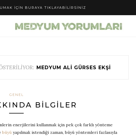
UMAK IÇIN BURAYA TIKLAYABILIRSINIZ
ÖSTERİLİYOR:
MEDYUM ALI GÜRSES EKŞI
GENEL
KINDA BILGILER
lerin enerjilerini kullanmak için pek çok farklı yönteme
le
büyü
yapılmak istendiği zaman, büyü yöntemleri fazlasıyla