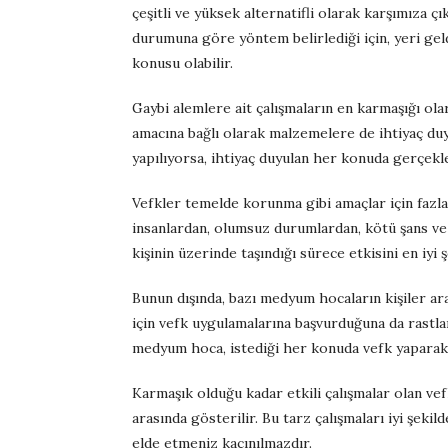
çeşitli ve yüksek alternatifli olarak karşımıza 
durumuna göre yöntem belirlediği için, yeri gel
konusu olabilir.
Gaybi alemlere ait çalışmaların en karmaşığı olar
amacına bağlı olarak malzemelere de ihtiyaç duyu
yapılıyorsa, ihtiyaç duyulan her konuda gerçekleş
Vefkler temelde korunma gibi amaçlar için fazlas
insanlardan, olumsuz durumlardan, kötü şans ve
kişinin üzerinde taşındığı sürece etkisini en iyi 
Bunun dışında, bazı medyum hocaların kişiler ara
için vefk uygulamalarına başvurduğuna da rastlan
medyum hoca, istediği her konuda vefk yaparak ba
Karmaşık olduğu kadar etkili çalışmalar olan ve
arasında gösterilir. Bu tarz çalışmaları iyi şek
elde etmeniz kaçınılmazdır.