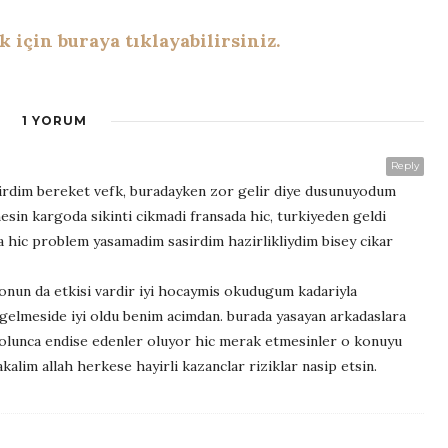
için buraya tıklayabilirsiniz.
1 YORUM
Reply
tirdim bereket vefk, buradayken zor gelir diye dusunuyodum
sin kargoda sikinti cikmadi fransada hic, turkiyeden geldi
a hic problem yasamadim sasirdim hazirlikliydim bisey cikar
 onun da etkisi vardir iyi hocaymis okudugum kadariyla
 gelmeside iyi oldu benim acimdan. burada yasayan arkadaslara
da olunca endise edenler oluyor hic merak etmesinler o konuyu
alim allah herkese hayirli kazanclar riziklar nasip etsin.