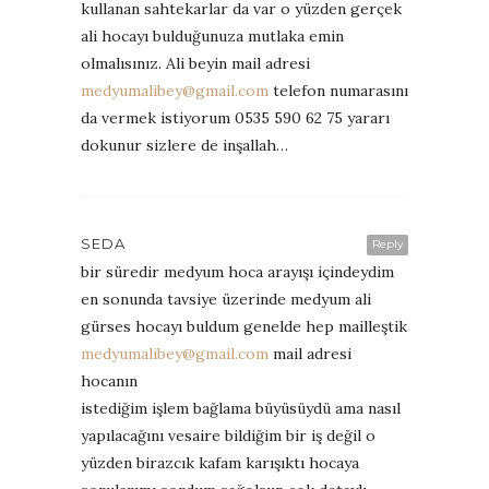
kullanan sahtekarlar da var o yüzden gerçek
ali hocayı bulduğunuza mutlaka emin
olmalısınız. Ali beyin mail adresi
medyumalibey@gmail.com
telefon numarasını
da vermek istiyorum 0535 590 62 75 yararı
dokunur sizlere de inşallah…
SEDA
Reply
bir süredir medyum hoca arayışı içindeydim
en sonunda tavsiye üzerinde medyum ali
gürses hocayı buldum genelde hep mailleştik
medyumalibey@gmail.com
mail adresi
hocanın
istediğim işlem bağlama büyüsüydü ama nasıl
yapılacağını vesaire bildiğim bir iş değil o
yüzden birazcık kafam karışıktı hocaya