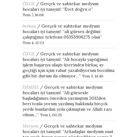
ÖZGE
/
Gerçek ve sahtekar medyum
hocaları iyi tanıyın!
: “
Evet doğru o
”
Tem 7, 16:08
berkan
/
Gerçek ve sahtekar medyum
hocaları iyi tanıyın!
: “
ali gürses değilmi
çalıştığınız telefonu 05355906275 olan
”
Tem 4, 12:23
ÖZGE
/
Gerçek ve sahtekar medyum
hocaları iyi tanıyın!
: “
Ali hocayla yaptığımız
işlem başarıya ulaştı üzerinden birkaç ay
geçtiği için içim rahat yazabiliyorum bozulma
gibi bir durum da olmuyor…
”
Tem 3, 14:45
İSİMSİZ
/
Gerçek ve sahtekar medyum
hocaları iyi tanıyın!
: “
Ali gürsesle
başladığımızı önceden yazmıştım 2012den
beri tonla yorum yazılmış hakkında birçok
yerde bunlardan yola çıkmıştım ve Allah razı
olsun…
”
Tem 1, 00:25
Meryem
/
Gerçek ve sahtekar medyum
hocaları iyi tanıyın!
: “
Arkadaşlar medyum suat
tan uzak durun parayı gönderdikten sonra 3