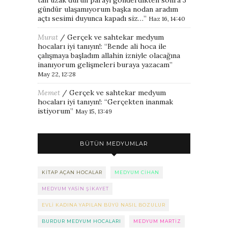
gündür ulaşamıyorum başka nodan aradım
açtı sesimi duyunca kapadı siz…
”
Haz 16, 14:40
Murat
/
Gerçek ve sahtekar medyum
hocaları iyi tanıyın!
: “
Bende ali hoca ile
çalışmaya başladım allahin izniyle olacağına
inanıyorum gelişmeleri buraya yazacam
”
May 22, 12:28
Memet
/
Gerçek ve sahtekar medyum
hocaları iyi tanıyın!
: “
Gerçekten inanmak
istiyorum
”
May 15, 13:49
BÜTÜN MEDYUMLAR
KITAP AÇAN HOCALAR
MEDYUM CIHAN
MEDYUM YASIN ŞIKAYET
EVLI KADINA YAPILAN BÜYÜ NASIL BOZULUR
BURDUR MEDYUM HOCALARI
MEDYUM MARTIZ