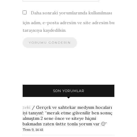
Daha sonraki yorumlarımda kullanılması
için adım, e-posta adresim ve site adresim bu
tarayıcıya kaydedilsin.
SON YORUMLAR
zeki
/
Gerçek ve sahtekar medyum hocaları
iyi tanıyın!
: “
merak etme güvenilir ben sonuç
almıştım 2 sene önce ve siteye hiçmi
bakmadın zaten üstte tonla yorum var 🙂
”
Tem 9, 14:41