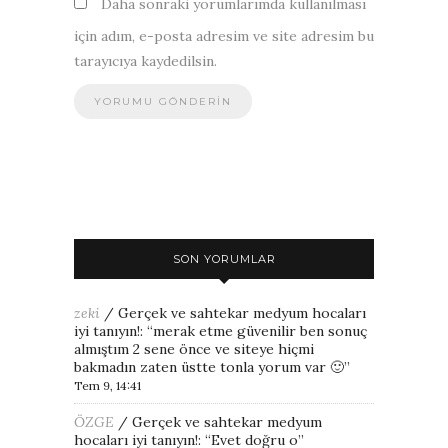
Daha sonraki yorumlarımda kullanılması
için adım, e-posta adresim ve site adresim bu
tarayıcıya kaydedilsin.
SON YORUMLAR
zeki
/
Gerçek ve sahtekar medyum hocaları
iyi tanıyın!
: “
merak etme güvenilir ben sonuç
almıştım 2 sene önce ve siteye hiçmi
bakmadın zaten üstte tonla yorum var 🙂
”
Tem 9, 14:41
ÖZGE
/
Gerçek ve sahtekar medyum
hocaları iyi tanıyın!
: “
Evet doğru o
”