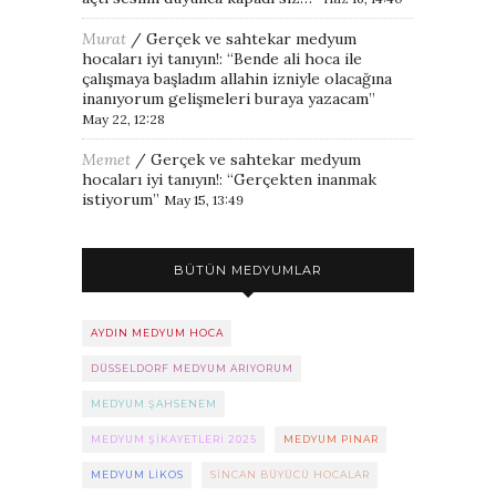
Murat
/
Gerçek ve sahtekar medyum
hocaları iyi tanıyın!
: “
Bende ali hoca ile
çalışmaya başladım allahin izniyle olacağına
inanıyorum gelişmeleri buraya yazacam
”
May 22, 12:28
Memet
/
Gerçek ve sahtekar medyum
hocaları iyi tanıyın!
: “
Gerçekten inanmak
istiyorum
”
May 15, 13:49
BÜTÜN MEDYUMLAR
AYDIN MEDYUM HOCA
DÜSSELDORF MEDYUM ARIYORUM
MEDYUM ŞAHSENEM
MEDYUM ŞIKAYETLERI 2025
MEDYUM PINAR
MEDYUM LIKOS
SINCAN BÜYÜCÜ HOCALAR