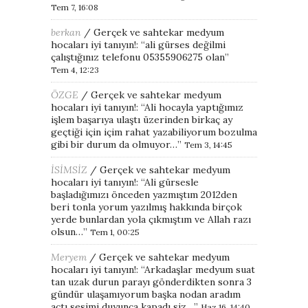
Tem 7, 16:08
berkan
/
Gerçek ve sahtekar medyum
hocaları iyi tanıyın!
: “
ali gürses değilmi
çalıştığınız telefonu 05355906275 olan
”
Tem 4, 12:23
ÖZGE
/
Gerçek ve sahtekar medyum
hocaları iyi tanıyın!
: “
Ali hocayla yaptığımız
işlem başarıya ulaştı üzerinden birkaç ay
geçtiği için içim rahat yazabiliyorum bozulma
gibi bir durum da olmuyor…
”
Tem 3, 14:45
İSİMSİZ
/
Gerçek ve sahtekar medyum
hocaları iyi tanıyın!
: “
Ali gürsesle
başladığımızı önceden yazmıştım 2012den
beri tonla yorum yazılmış hakkında birçok
yerde bunlardan yola çıkmıştım ve Allah razı
olsun…
”
Tem 1, 00:25
Meryem
/
Gerçek ve sahtekar medyum
hocaları iyi tanıyın!
: “
Arkadaşlar medyum suat
tan uzak durun parayı gönderdikten sonra 3
gündür ulaşamıyorum başka nodan aradım
açtı sesimi duyunca kapadı siz…
”
Haz 16, 14:40