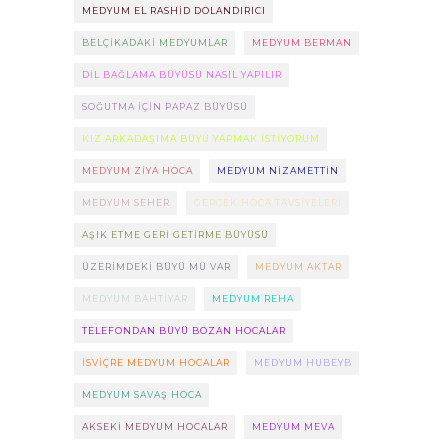
MEDYUM EL RASHID DOLANDIRICI
BELÇIKADAKI MEDYUMLAR
MEDYUM BERMAN
DIL BAĞLAMA BÜYÜSÜ NASIL YAPILIR
SOĞUTMA IÇIN PAPAZ BÜYÜSÜ
KIZ ARKADAŞIMA BÜYÜ YAPMAK ISTIYORUM
MEDYUM ZIYA HOCA
MEDYUM NIZAMETTIN
MEDYUM SEHER
GERÇEK HOCA TAVSIYELERI
AŞIK ETME GERI GETIRME BÜYÜSÜ
ÜZERIMDEKI BÜYÜ MÜ VAR
MEDYUM AKTAR
MEDYUM BAHTIYAR
MEDYUM REHA
TELEFONDAN BÜYÜ BOZAN HOCALAR
ISVIÇRE MEDYUM HOCALAR
MEDYUM HUBEYB
MEDYUM SAVAŞ HOCA
AKSEKI MEDYUM HOCALAR
MEDYUM MEVA