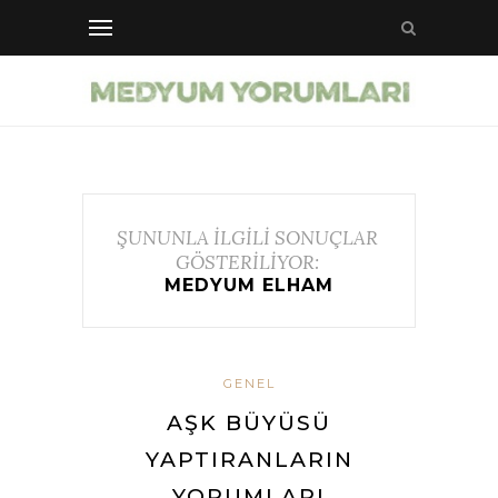
ŞUNUNLA İLGİLİ SONUÇLAR
GÖSTERİLİYOR:
MEDYUM ELHAM
GENEL
AŞK BÜYÜSÜ
YAPTIRANLARIN
YORUMLARI