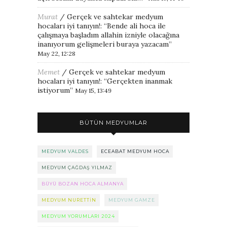
Murat
/
Gerçek ve sahtekar medyum
hocaları iyi tanıyın!
: “
Bende ali hoca ile
çalışmaya başladım allahin izniyle olacağına
inanıyorum gelişmeleri buraya yazacam
”
May 22, 12:28
Memet
/
Gerçek ve sahtekar medyum
hocaları iyi tanıyın!
: “
Gerçekten inanmak
istiyorum
”
May 15, 13:49
BÜTÜN MEDYUMLAR
MEDYUM VALDES
ECEABAT MEDYUM HOCA
MEDYUM ÇAĞDAŞ YILMAZ
BÜYÜ BOZAN HOCA ALMANYA
MEDYUM NURETTIN
MEDYUM GAMZE
MEDYUM YORUMLARI 2024