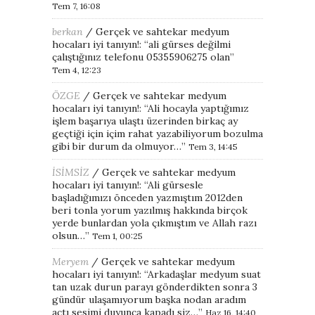
Tem 7, 16:08
berkan
/
Gerçek ve sahtekar medyum
hocaları iyi tanıyın!
: “
ali gürses değilmi
çalıştığınız telefonu 05355906275 olan
”
Tem 4, 12:23
ÖZGE
/
Gerçek ve sahtekar medyum
hocaları iyi tanıyın!
: “
Ali hocayla yaptığımız
işlem başarıya ulaştı üzerinden birkaç ay
geçtiği için içim rahat yazabiliyorum bozulma
gibi bir durum da olmuyor…
”
Tem 3, 14:45
İSİMSİZ
/
Gerçek ve sahtekar medyum
hocaları iyi tanıyın!
: “
Ali gürsesle
başladığımızı önceden yazmıştım 2012den
beri tonla yorum yazılmış hakkında birçok
yerde bunlardan yola çıkmıştım ve Allah razı
olsun…
”
Tem 1, 00:25
Meryem
/
Gerçek ve sahtekar medyum
hocaları iyi tanıyın!
: “
Arkadaşlar medyum suat
tan uzak durun parayı gönderdikten sonra 3
gündür ulaşamıyorum başka nodan aradım
açtı sesimi duyunca kapadı siz…
”
Haz 16, 14:40