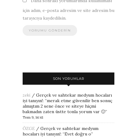
Daha sonraki yorumlarımda kullanılması
için adım, e-posta adresim ve site adresim bu
tarayıcıya kaydedilsin.
SON YORUMLAR
zeki
/
Gerçek ve sahtekar medyum hocaları
iyi tanıyın!
: “
merak etme güvenilir ben sonuç
almıştım 2 sene önce ve siteye hiçmi
bakmadın zaten üstte tonla yorum var 🙂
”
Tem 9, 14:41
ÖZGE
/
Gerçek ve sahtekar medyum
hocaları iyi tanıyın!
: “
Evet doğru o
”