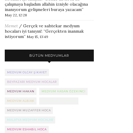
çalışmaya başladım allahin izniyle olacağına
inanıyorum gelişmeleri buraya yazacam
”
May 22, 12:28
Memet
/
Gerçek ve sahtekar medyum
hocaları iyi tanıyın!
: “
Gerçekten inanmak
istiyorum
”
May 15, 13:49
BÜTÜN MEDYUMLAR
MEDYUM OLCAY ŞIKAYET
BEYPAZARI MEDYUM HOCALAR
MEDYUM HAKAN
MEDYUM HASAN ÖZEKINCI
MEDYUM ALBIAK
AŞK VEFKI TUTANLAR
MEDYUM MUZAFFER HOCA
MALATYA MEDYUM HOCALAR
MEDYUM ESHABIL HOCA