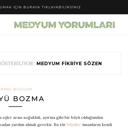
UMAK IÇIN BURAYA TIKLAYABILIRSINIZ
GÖSTERİLİYOR:
MEDYUM FIKRIYE SÖZEN
GENEL BILGILER
YÜ BOZMA
ya eşler arası soğukluk, ayırma gibi bir büyü olduğundan
ocadan yardım almak gerekir. Bu tür
büyüler
insanların kendi