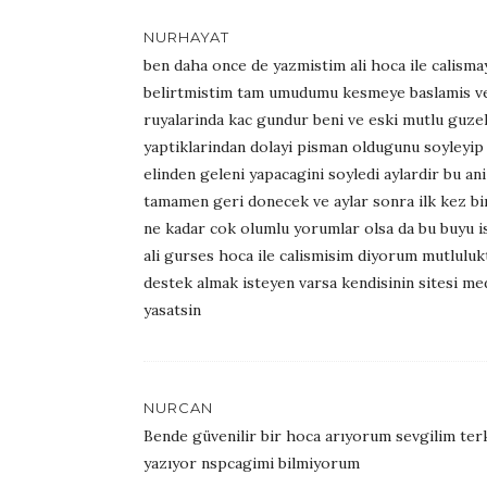
NURHAYAT
ben daha once de yazmistim ali hoca ile calisma
belirtmistim tam umudumu kesmeye baslamis ve
ruyalarinda kac gundur beni ve eski mutlu guzel
yaptiklarindan dolayi pisman oldugunu soyleyip 
elinden geleni yapacagini soyledi aylardir bu an
tamamen geri donecek ve aylar sonra ilk kez bi
ne kadar cok olumlu yorumlar olsa da bu buyu i
ali gurses hoca ile calismisim diyorum mutlulu
destek almak isteyen varsa kendisinin sitesi m
yasatsin
NURCAN
Bende güvenilir bir hoca arıyorum sevgilim t
yazıyor nspcagimi bilmiyorum