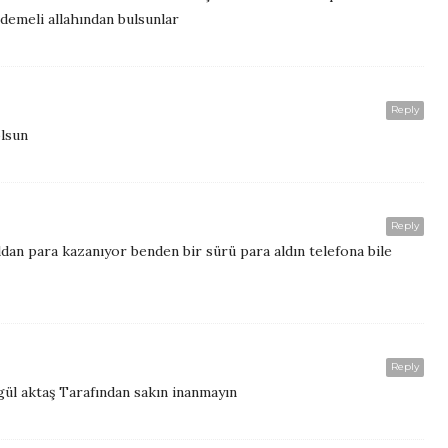
 demeli allahından bulsunlar
Reply
lsun
Reply
an para kazanıyor benden bir sürü para aldın telefona bile
Reply
ül aktaş Tarafından sakın inanmayın