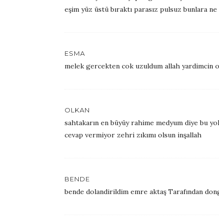
eşim yüz üstü bıraktı parasız pulsuz bunlara ne
ESMA
melek gercekten cok uzuldum allah yardimcin o
OLKAN
sahtakarın en büyüy rahime medyum diye bu yold
cevap vermiyor zehri zıkımı olsun inşallah
BENDE
bende dolandirildim emre aktaş Tarafından dong