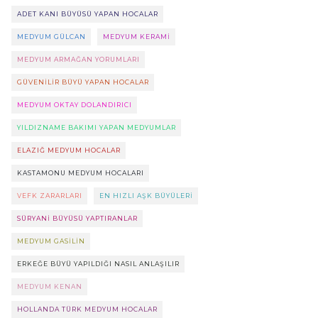
ADET KANI BÜYÜSÜ YAPAN HOCALAR
MEDYUM GÜLCAN
MEDYUM KERAMI
MEDYUM ARMAĞAN YORUMLARI
GÜVENILIR BÜYÜ YAPAN HOCALAR
MEDYUM OKTAY DOLANDIRICI
YILDIZNAME BAKIMI YAPAN MEDYUMLAR
ELAZIĞ MEDYUM HOCALAR
KASTAMONU MEDYUM HOCALARI
VEFK ZARARLARI
EN HIZLI AŞK BÜYÜLERI
SÜRYANI BÜYÜSÜ YAPTIRANLAR
MEDYUM GASILIN
ERKEĞE BÜYÜ YAPILDIĞI NASIL ANLAŞILIR
MEDYUM KENAN
HOLLANDA TÜRK MEDYUM HOCALAR