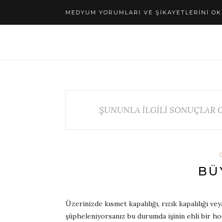
MEDYUM YORUMLARI VE ŞIKAYETLERINI OK
ŞUNUNLA İLGİLİ SONUÇLAR 
BÜ
Üzerinizde kısmet kapalılığı, rızık kapalılığı ve
şüpheleniyorsanız bu durumda işinin ehli bir h