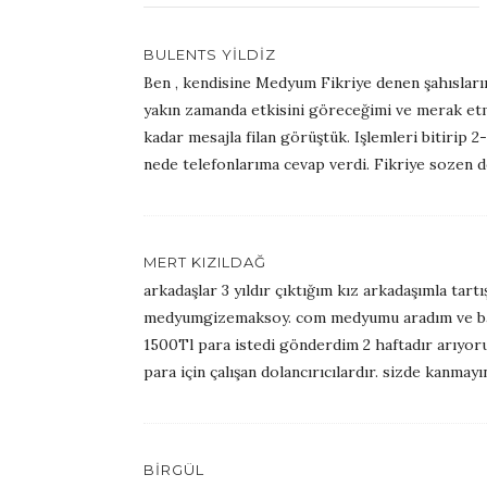
BULENTS YILDIZ
Ben , kendisine Medyum Fikriye denen şahısların
yakın zamanda etkisini göreceğimi ve merak etm
kadar mesajla filan görüştük. Işlemleri bitirip 
nede telefonlarıma cevap verdi. Fikriye sozen d
MERT KIZILDAĞ
arkadaşlar 3 yıldır çıktığım kız arkadaşımla ta
medyumgizemaksoy. com medyumu aradım ve bana
1500Tl para istedi gönderdim 2 haftadır arıyo
para için çalışan dolancırıcılardır. sizde kanmayı
BİRGÜL