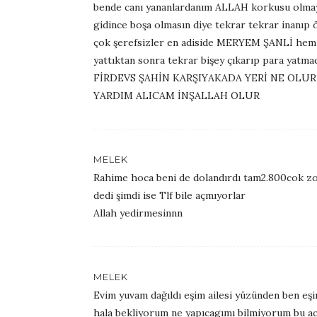
bende canı yananlardanım ALLAH korkusu olmaya
gidince boşa olmasın diye tekrar tekrar inanıp 
çok şerefsizler en adiside MERYEM ŞANLİ hem 
yattıktan sonra tekrar bişey çıkarıp para 
FİRDEVS ŞAHİN KARŞIYAKADA YERİ NE OLU
YARDIM ALICAM İNŞALLAH OLUR
MELEK
Rahime hoca beni de dolandırdı tam2.800cok zo
dedi şimdi ise Tlf bile açmıyorlar
Allah yedirmesinnn
MELEK
Evim yuvam dağıldı eşim ailesi yüzünden ben eşi
hala bekliyorum ne yapıcagımı bilmiyorum bu ac