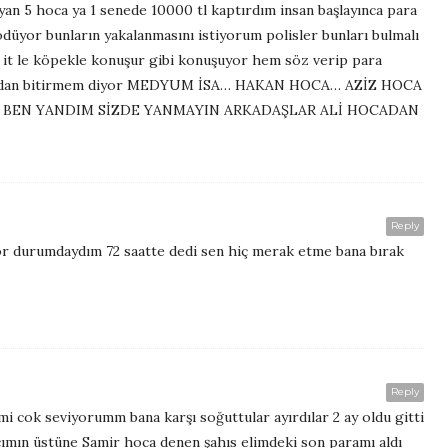
n 5 hoca ya 1 senede 10000 tl kaptırdım insan başlayınca para
ödüyor bunların yakalanmasını istiyorum polisler bunları bulmalı
it le köpekle konuşur gibi konuşuyor hem söz verip para
yatmadan bitirmem diyor MEDYUM İSA… HAKAN HOCA… AZİZ HOCA
R BEN YANDIM SİZDE YANMAYIN ARKADAŞLAR ALİ HOCADAN
Reply
r durumdaydım 72 saatte dedi sen hiç merak etme bana bırak
Reply
mi cok seviyorumm bana karşı soğuttular ayırdılar 2 ay oldu gitti
ımın üstüne Samir hoca denen şahıs elimdeki son paramı aldı