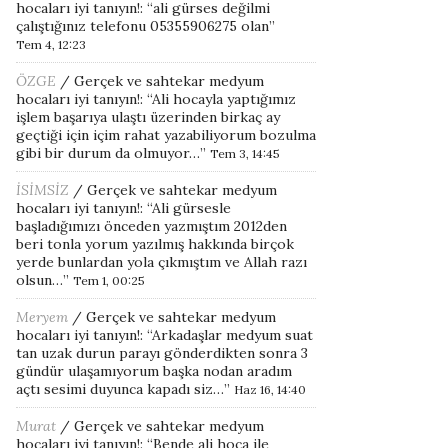
hocaları iyi tanıyın!
: “
ali gürses değilmi
çalıştığınız telefonu 05355906275 olan
”
Tem 4, 12:23
ÖZGE
/
Gerçek ve sahtekar medyum
hocaları iyi tanıyın!
: “
Ali hocayla yaptığımız
işlem başarıya ulaştı üzerinden birkaç ay
geçtiği için içim rahat yazabiliyorum bozulma
gibi bir durum da olmuyor…
”
Tem 3, 14:45
İSİMSİZ
/
Gerçek ve sahtekar medyum
hocaları iyi tanıyın!
: “
Ali gürsesle
başladığımızı önceden yazmıştım 2012den
beri tonla yorum yazılmış hakkında birçok
yerde bunlardan yola çıkmıştım ve Allah razı
olsun…
”
Tem 1, 00:25
Meryem
/
Gerçek ve sahtekar medyum
hocaları iyi tanıyın!
: “
Arkadaşlar medyum suat
tan uzak durun parayı gönderdikten sonra 3
gündür ulaşamıyorum başka nodan aradım
açtı sesimi duyunca kapadı siz…
”
Haz 16, 14:40
Murat
/
Gerçek ve sahtekar medyum
hocaları iyi tanıyın!
: “
Bende ali hoca ile