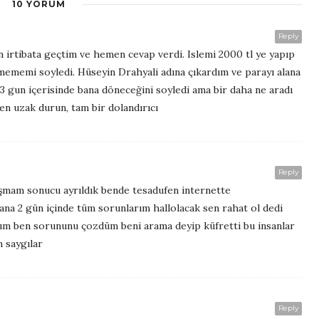
10 YORUM
Reply
 irtibata geçtim ve hemen cevap verdi. Islemi 2000 tl ye yapıp
ememi soyledi. Hüseyin Drahyali adına çıkardım ve parayı alana
2-3 gun içerisinde bana döneceğini soyledi ama bir daha ne aradı
en uzak durun, tam bir dolandırıcı
Reply
rtışmam sonucu ayrıldık bende tesadufen internette
 2 gün içinde tüm sorunlarım hallolacak sen rahat ol dedi
rum ben sorununu çozdüm beni arama deyip küfretti bu insanlar
n saygılar
Reply