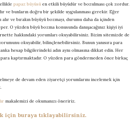
ellikle
papaz büyüsü
en etkili büyüdür ve bozulması çok zordur.
ır ve bunların doğru bir şekilde uygulanması gerekir. Eğer
zı alır ve bırakın büyüyü bozmayı, durumu daha da içinden
 teper. O yüzden büyü bozma konusunda danışacağınız kişiyi iyi
ernette hakkındaki yorumları okuyabilirsiniz. Bizim sitemizde de
orumunu okuyabilir, bilinçlenebilirsiniz. Bunun yanısıra para
nka hesap bilgilerindeki adın aynı olmasına dikkat edin. Her
a para kaptırmaktadır. O yüzden para göndermeden önce birkaç
gelmeye de devam eden ziyaretçi yorumlarını incelemek için
.
ır
makalemizi de okumanızı öneririz.
için buraya tıklayabilirsiniz.