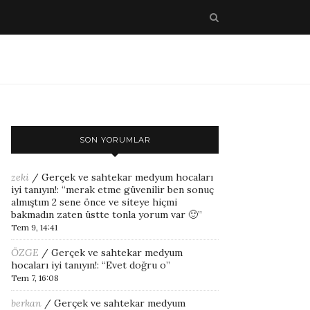
SON YORUMLAR
zeki
/
Gerçek ve sahtekar medyum hocaları
iyi tanıyın!
: “
merak etme güvenilir ben sonuç
almıştım 2 sene önce ve siteye hiçmi
bakmadın zaten üstte tonla yorum var 🙂
”
Tem 9, 14:41
ÖZGE
/
Gerçek ve sahtekar medyum
hocaları iyi tanıyın!
: “
Evet doğru o
”
Tem 7, 16:08
berkan
/
Gerçek ve sahtekar medyum