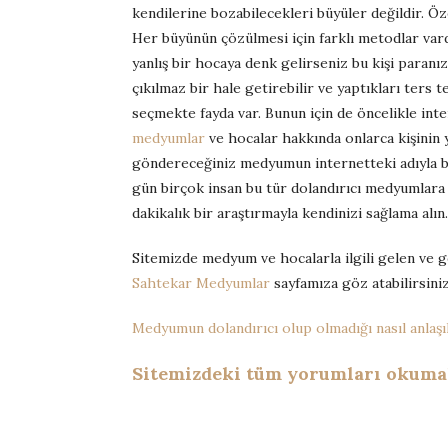
kendilerine bozabilecekleri büyüler değildir. Öz
Her büyünün çözülmesi için farklı metodlar vard
yanlış bir hocaya denk gelirseniz bu kişi paranı
çıkılmaz bir hale getirebilir ve yaptıkları ters
seçmekte fayda var. Bunun için de öncelikle int
medyumlar
ve hocalar hakkında onlarca kişinin y
göndereceğiniz medyumun internetteki adıyla ba
gün birçok insan bu tür dolandırıcı medyumlar
dakikalık bir araştırmayla kendinizi sağlama alın.
Sitemizde medyum ve hocalarla ilgili gelen ve 
Sahtekar Medyumlar
sayfamıza göz atabilirsiniz
Medyumun dolandırıcı olup olmadığı nasıl anlaşıl
Sitemizdeki tüm yorumları okumak 