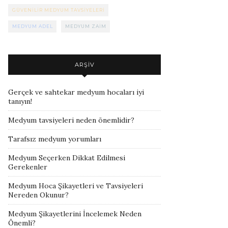
GÜVENILIR MEDYUM TAVSIYELERI
MEDYUM ADEL
MEDYUM ZAIM
ARŞIV
Gerçek ve sahtekar medyum hocaları iyi
tanıyın!
Medyum tavsiyeleri neden önemlidir?
Tarafsız medyum yorumları
Medyum Seçerken Dikkat Edilmesi
Gerekenler
Medyum Hoca Şikayetleri ve Tavsiyeleri
Nereden Okunur?
Medyum Şikayetlerini İncelemek Neden
Önemli?