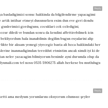
Reply
ya basladigimizi sonuc hakkinda da bilgilendirme yapacagimi
 artik intihar etmeyi dusunurken esim dun eve geri dondu
 gunlerimizi gordugunu, cocuklari cok ozledigini,
ozur diledi ve bundan sonra da kendini affettirebilmek icin
i bekliyordum hala inanabilmis degilim bugun esyalarini alip
rlikte bir aksam yemegi yiyecegiz basta ali hoca hakkindaki her
slerine inanmadigimdan tereddut etmistim ancak simdi iyi ki de
ktan neler yazacagim bilmiyorum benimle ayni durumda olup da
edyumali.com tel nosu 0535 5906275 allah herkese bu mutlulugu
Reply
erketti ama medyum yorumlarını okuyorum olumsuz şeyler