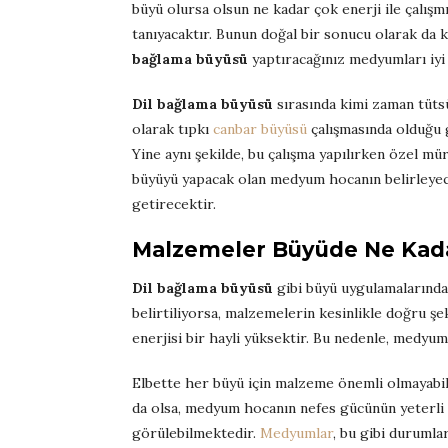
büyü olursa olsun ne kadar çok enerji ile çalış
tanıyacaktır. Bunun doğal bir sonucu olarak da k
bağlama büyüsü
yaptıracağınız medyumları iyi
Dil bağlama büyüsü
sırasında kimi zaman tütsü
olarak tıpkı
canbar büyüsü
çalışmasında olduğu gi
Yine aynı şekilde, bu çalışma yapılırken özel m
büyüyü yapacak olan medyum hocanın belirleyeceğ
getirecektir.
Malzemeler Büyüde Ne Kadar
Dil bağlama büyüsü
gibi büyü uygulamalarında
belirtiliyorsa, malzemelerin kesinlikle doğru şe
enerjisi bir hayli yüksektir. Bu nedenle, medyu
Elbette her büyü için malzeme önemli olmayabil
da olsa, medyum hocanın nefes gücünün yeterli 
görülebilmektedir.
Medyumlar
, bu gibi durumlar