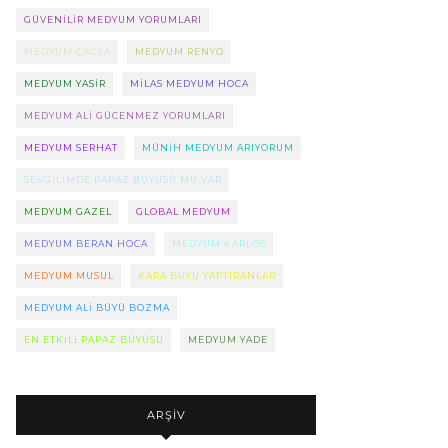
GÜVENILIR MEDYUM YORUMLARI
MEDYUM ÇAĞLA
MEDYUM RENYO
MEDYUM YASIR
MILAS MEDYUM HOCA
MEDYUM ALI GÜCENMEZ YORUMLARI
MEDYUM SERHAT
MÜNIH MEDYUM ARIYORUM
SEVGILIMDE PAPAZ BÜYÜSÜ MÜ VAR
MEDYUM GAZEL
GLOBAL MEDYUM
MEDYUM BERAN HOCA
MEDYUM KARLOS
MEDYUM MUSUL
KARA BÜYÜ YAPTIRANLAR
MEDYUM ALI BÜYÜ BOZMA
EN ETKILI PAPAZ BÜYÜSÜ
MEDYUM YADE
ARŞIV