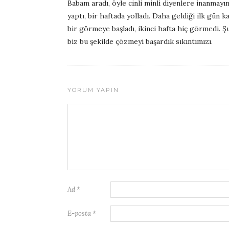
Babam aradı, öyle cinli minli diyenlere inanmayın
yaptı, bir haftada yolladı. Daha geldiği ilk gün 
bir görmeye başladı, ikinci hafta hiç görmedi. 
biz bu şekilde çözmeyi başardık sıkıntımızı.
YORUM YAPIN
Ad
*
E-posta
*