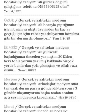
hocaları iyi tanıyın!
: “
ali gürses değilmi
çalıştığınız telefonu 05355906275 olan
”
Tem 4, 12:23
ÖZGE
/
Gerçek ve sahtekar medyum
hocaları iyi tanıyın!
: “
Ali hocayla yaptığımız
işlem başarıya ulaştı üzerinden birkaç ay
geçtiği için içim rahat yazabiliyorum bozulma
gibi bir durum da olmuyor…
”
Tem 3, 14:45
İSİMSİZ
/
Gerçek ve sahtekar medyum
hocaları iyi tanıyın!
: “
Ali gürsesle
başladığımızı önceden yazmıştım 2012den
beri tonla yorum yazılmış hakkında birçok
yerde bunlardan yola çıkmıştım ve Allah razı
olsun…
”
Tem 1, 00:25
Meryem
/
Gerçek ve sahtekar medyum
hocaları iyi tanıyın!
: “
Arkadaşlar medyum suat
tan uzak durun parayı gönderdikten sonra 3
gündür ulaşamıyorum başka nodan aradım
açtı sesimi duyunca kapadı siz…
”
Haz 16, 14:40
Murat
/
Gerçek ve sahtekar medyum
hocaları iyi tanıyın!
: “
Bende ali hoca ile