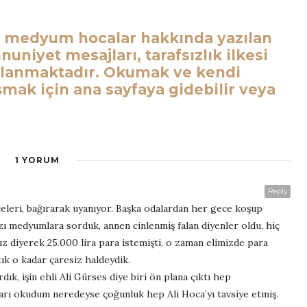
e medyum hocalar hakkında yazılan
niyet mesajları, tarafsızlık ilkesi
nlanmaktadır. Okumak ve kendi
ak için ana sayfaya gidebilir veya
1 YORUM
Reply
eleri, bağırarak uyanıyor. Başka odalardan her gece koşup
azı medyumlara sorduk, annen cinlenmiş falan diyenler oldu, hiç
ız diyerek 25.000 lira para istemişti, o zaman elimizde para
ık o kadar çaresiz haldeydik.
dık, işin ehli Ali Gürses diye biri ön plana çıktı hep
arı okudum neredeyse çoğunluk hep Ali Hoca’yı tavsiye etmiş.