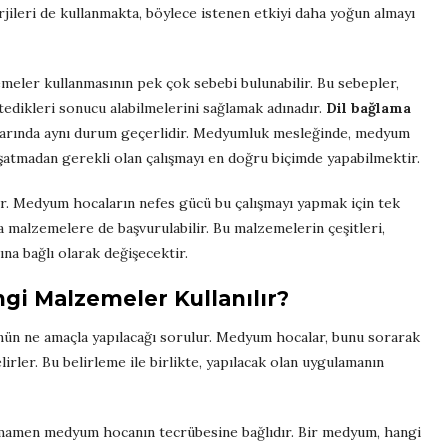
rjileri de kullanmakta, böylece istenen etkiyi daha yoğun almayı
meler kullanmasının pek çok sebebi bulunabilir. Bu sebepler,
tedikleri sonucu alabilmelerini sağlamak adınadır.
Dil bağlama
larında aynı durum geçerlidir. Medyumluk mesleğinde, medyum
şatmadan gerekli olan çalışmayı en doğru biçimde yapabilmektir.
r. Medyum hocaların nefes gücü bu çalışmayı yapmak için tek
na malzemelere de başvurulabilir. Bu malzemelerin çeşitleri,
na bağlı olarak değişecektir.
i Malzemeler Kullanılır?
ünün ne amaçla yapılacağı sorulur. Medyum hocalar, bunu sorarak
irler. Bu belirleme ile birlikte, yapılacak olan uygulamanın
mamen medyum hocanın tecrübesine bağlıdır. Bir medyum, hangi