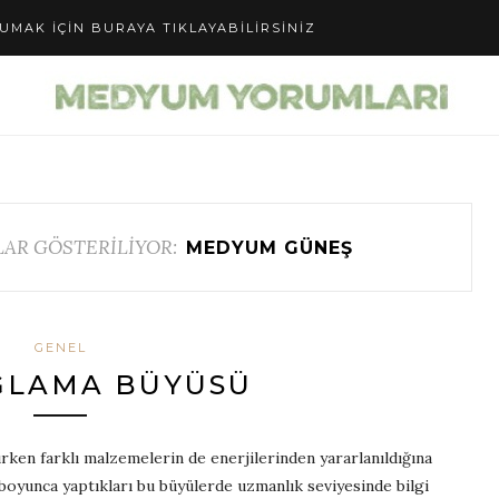
UMAK IÇIN BURAYA TIKLAYABILIRSINIZ
AR GÖSTERİLİYOR:
MEDYUM GÜNEŞ
GENEL
ĞLAMA BÜYÜSÜ
ırken farklı malzemelerin de enerjilerinden yararlanıldığına
oyunca yaptıkları bu büyülerde uzmanlık seviyesinde bilgi