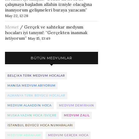
çalışmaya başladım allahin izniyle olacağına
inanıyorum gelişmeleri buraya yazacam
”
May 22, 12:28
Memet
/
Gerçek ve sahtekar medyum
hocaları iyi tanıyın!
: “
Gerçekten inanmak
istiyorum
”
May 15, 13:49
BÜTÜN MEDYUMLAR
BELÇIKA TÜRK MEDYUM HOCALAR
MANISA MEDYUM ARIYORUM
ALMANYA TÜRK BÜYÜCÜ HOCALAR
MEDYUM ALAADDIN HOCA
MEDYUM DEMIRHAN
MUSKA YAZAN HOCA ISVIÇRE
MEDYUM ZALIL
ISTANBUL BÜYÜCÜ HOCA NUMARALARI
MEDYUM ABRAHAM
MEDYUM GERÇEK HOCA