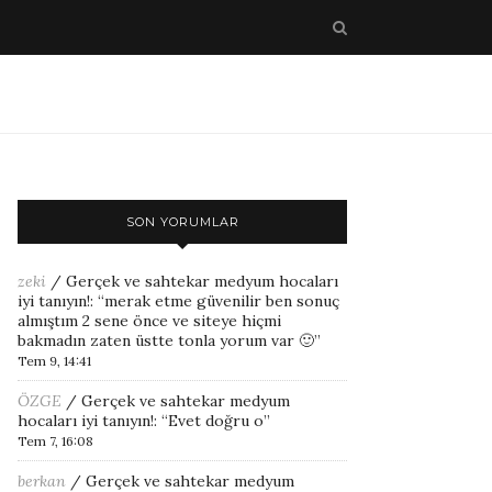
SON YORUMLAR
zeki
/
Gerçek ve sahtekar medyum hocaları
iyi tanıyın!
: “
merak etme güvenilir ben sonuç
almıştım 2 sene önce ve siteye hiçmi
bakmadın zaten üstte tonla yorum var 🙂
”
Tem 9, 14:41
ÖZGE
/
Gerçek ve sahtekar medyum
hocaları iyi tanıyın!
: “
Evet doğru o
”
Tem 7, 16:08
berkan
/
Gerçek ve sahtekar medyum