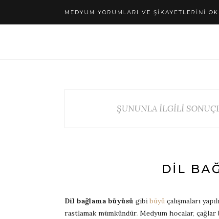
MEDYUM YORUMLARI VE ŞIKAYETLERINI OK
ŞUNUNLA İLGİLİ SONUÇL
DIL BA
Dil bağlama büyüsü
gibi
büyü
çalışmaları yapıl
rastlamak mümkündür. Medyum hocalar, çağlar b