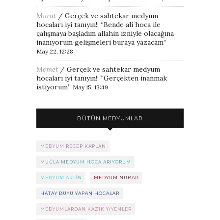
Murat
/
Gerçek ve sahtekar medyum
hocaları iyi tanıyın!
: “
Bende ali hoca ile
çalışmaya başladım allahin izniyle olacağına
inanıyorum gelişmeleri buraya yazacam
”
May 22, 12:28
Memet
/
Gerçek ve sahtekar medyum
hocaları iyi tanıyın!
: “
Gerçekten inanmak
istiyorum
”
May 15, 13:49
BÜTÜN MEDYUMLAR
MEDYUM RECEP KAPLAN
MUĞLA MEDYUM HOCA ARIYORUM
MEDYUM ARTIN
MEDYUM NUBAR
HATAY BÜYÜ YAPAN HOCALAR
MEDYUMLARDAN KAZIK YIYENLER