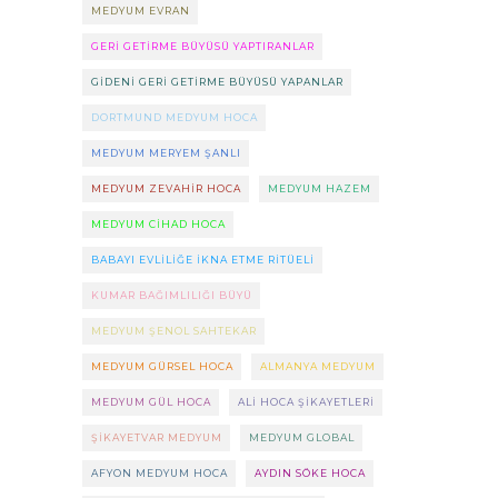
MEDYUM EVRAN
GERI GETIRME BÜYÜSÜ YAPTIRANLAR
GIDENI GERI GETIRME BÜYÜSÜ YAPANLAR
DORTMUND MEDYUM HOCA
MEDYUM MERYEM ŞANLI
MEDYUM ZEVAHIR HOCA
MEDYUM HAZEM
MEDYUM CIHAD HOCA
BABAYI EVLILIĞE IKNA ETME RITÜELI
KUMAR BAĞIMLILIĞI BÜYÜ
MEDYUM ŞENOL SAHTEKAR
MEDYUM GÜRSEL HOCA
ALMANYA MEDYUM
MEDYUM GÜL HOCA
ALI HOCA ŞIKAYETLERI
ŞIKAYETVAR MEDYUM
MEDYUM GLOBAL
AFYON MEDYUM HOCA
AYDIN SÖKE HOCA