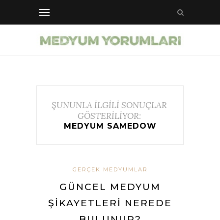
ŞUNUNLA İLGİLİ SONUÇLAR
GÖSTERİLİYOR:
MEDYUM SAMEDOW
GERÇEK MEDYUMLAR
GÜNCEL MEDYUM
ŞIKAYETLERI NEREDE
BULUNUR?