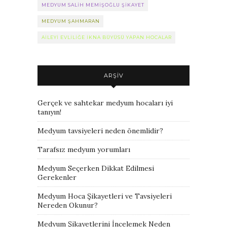
MEDYUM SALIH MEMIŞOĞLU ŞIKAYET
MEDYUM ŞAHMARAN
AILEYI EVLILIĞE IKNA BÜYÜSÜ YAPAN HOCALAR
ARŞIV
Gerçek ve sahtekar medyum hocaları iyi
tanıyın!
Medyum tavsiyeleri neden önemlidir?
Tarafsız medyum yorumları
Medyum Seçerken Dikkat Edilmesi
Gerekenler
Medyum Hoca Şikayetleri ve Tavsiyeleri
Nereden Okunur?
Medyum Şikayetlerini İncelemek Neden