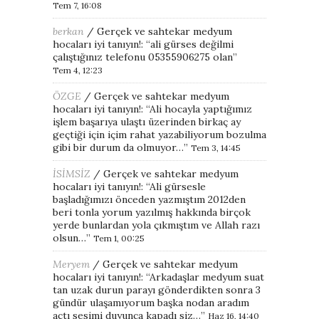
Tem 7, 16:08
berkan
/
Gerçek ve sahtekar medyum
hocaları iyi tanıyın!
: “
ali gürses değilmi
çalıştığınız telefonu 05355906275 olan
”
Tem 4, 12:23
ÖZGE
/
Gerçek ve sahtekar medyum
hocaları iyi tanıyın!
: “
Ali hocayla yaptığımız
işlem başarıya ulaştı üzerinden birkaç ay
geçtiği için içim rahat yazabiliyorum bozulma
gibi bir durum da olmuyor…
”
Tem 3, 14:45
İSİMSİZ
/
Gerçek ve sahtekar medyum
hocaları iyi tanıyın!
: “
Ali gürsesle
başladığımızı önceden yazmıştım 2012den
beri tonla yorum yazılmış hakkında birçok
yerde bunlardan yola çıkmıştım ve Allah razı
olsun…
”
Tem 1, 00:25
Meryem
/
Gerçek ve sahtekar medyum
hocaları iyi tanıyın!
: “
Arkadaşlar medyum suat
tan uzak durun parayı gönderdikten sonra 3
gündür ulaşamıyorum başka nodan aradım
açtı sesimi duyunca kapadı siz…
”
Haz 16, 14:40