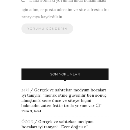
Daha sonraki yorumlarımda kullanılması
için adım, e-posta adresim ve site adresim bu
tarayıcıya kaydedilsin.
SON YORUMLAR
zeki
/
Gerçek ve sahtekar medyum hocaları
iyi tanıyın!
: “
merak etme güvenilir ben sonuç
almıştım 2 sene önce ve siteye hiçmi
bakmadın zaten üstte tonla yorum var 🙂
”
Tem 9, 14:41
ÖZGE
/
Gerçek ve sahtekar medyum
hocaları iyi tanıyın!
: “
Evet doğru o
”