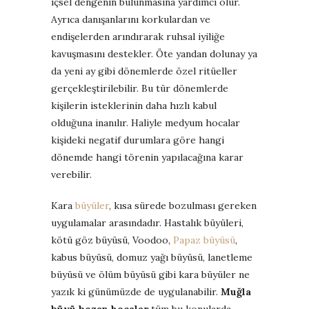
içsel dengenin bulunmasına yardımcı olur.
Ayrıca danışanlarını korkulardan ve
endişelerden arındırarak ruhsal iyiliğe
kavuşmasını destekler. Öte yandan dolunay ya
da yeni ay gibi dönemlerde özel ritüeller
gerçekleştirilebilir. Bu tür dönemlerde
kişilerin isteklerinin daha hızlı kabul
olduğuna inanılır. Haliyle medyum hocalar
kişideki negatif durumlara göre hangi
dönemde hangi törenin yapılacağına karar
verebilir.
Kara
büyüler
, kısa sürede bozulması gereken
uygulamalar arasındadır. Hastalık büyüleri,
kötü göz büyüsü, Voodoo,
Papaz büyüsü
,
kabus büyüsü, domuz yağı büyüsü, lanetleme
büyüsü ve ölüm büyüsü gibi kara büyüler ne
yazık ki günümüzde de uygulanabilir.
Muğla
büyü bozan hocalar
tüm bu konularda