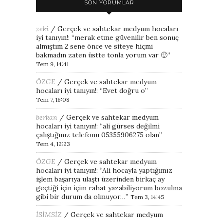
SON YORUMLAR
zeki
/
Gerçek ve sahtekar medyum hocaları
iyi tanıyın!
: “
merak etme güvenilir ben sonuç
almıştım 2 sene önce ve siteye hiçmi
bakmadın zaten üstte tonla yorum var 🙂
”
Tem 9, 14:41
ÖZGE
/
Gerçek ve sahtekar medyum
hocaları iyi tanıyın!
: “
Evet doğru o
”
Tem 7, 16:08
berkan
/
Gerçek ve sahtekar medyum
hocaları iyi tanıyın!
: “
ali gürses değilmi
çalıştığınız telefonu 05355906275 olan
”
Tem 4, 12:23
ÖZGE
/
Gerçek ve sahtekar medyum
hocaları iyi tanıyın!
: “
Ali hocayla yaptığımız
işlem başarıya ulaştı üzerinden birkaç ay
geçtiği için içim rahat yazabiliyorum bozulma
gibi bir durum da olmuyor…
”
Tem 3, 14:45
İSİMSİZ
/
Gerçek ve sahtekar medyum