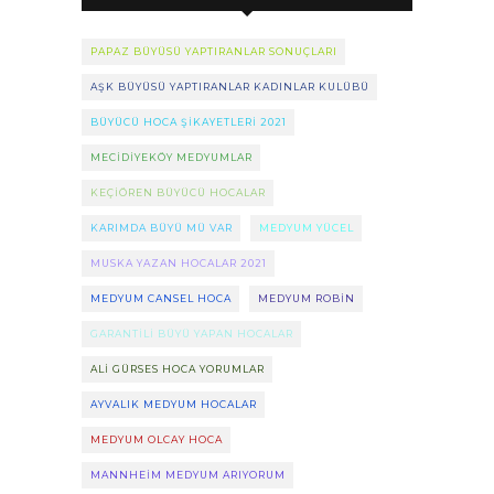
PAPAZ BÜYÜSÜ YAPTIRANLAR SONUÇLARI
AŞK BÜYÜSÜ YAPTIRANLAR KADINLAR KULÜBÜ
BÜYÜCÜ HOCA ŞIKAYETLERI 2021
MECIDIYEKÖY MEDYUMLAR
KEÇIÖREN BÜYÜCÜ HOCALAR
KARIMDA BÜYÜ MÜ VAR
MEDYUM YÜCEL
MUSKA YAZAN HOCALAR 2021
MEDYUM CANSEL HOCA
MEDYUM ROBIN
GARANTILI BÜYÜ YAPAN HOCALAR
ALI GÜRSES HOCA YORUMLAR
AYVALIK MEDYUM HOCALAR
MEDYUM OLCAY HOCA
MANNHEIM MEDYUM ARIYORUM