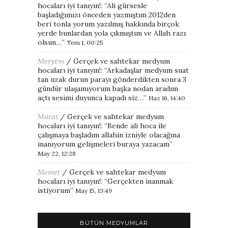
hocaları iyi tanıyın!
: “
Ali gürsesle
başladığımızı önceden yazmıştım 2012den
beri tonla yorum yazılmış hakkında birçok
yerde bunlardan yola çıkmıştım ve Allah razı
olsun…
”
Tem 1, 00:25
Meryem
/
Gerçek ve sahtekar medyum
hocaları iyi tanıyın!
: “
Arkadaşlar medyum suat
tan uzak durun parayı gönderdikten sonra 3
gündür ulaşamıyorum başka nodan aradım
açtı sesimi duyunca kapadı siz…
”
Haz 16, 14:40
Murat
/
Gerçek ve sahtekar medyum
hocaları iyi tanıyın!
: “
Bende ali hoca ile
çalışmaya başladım allahin izniyle olacağına
inanıyorum gelişmeleri buraya yazacam
”
May 22, 12:28
Memet
/
Gerçek ve sahtekar medyum
hocaları iyi tanıyın!
: “
Gerçekten inanmak
istiyorum
”
May 15, 13:49
BÜTÜN MEDYUMLAR