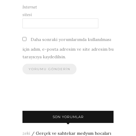
İnternet
sitesi
Daha sonraki yorumlarımda kullanılması
için adım, e-posta adresim ve site adresim bu
tarayıcıya kaydedilsin.
SON YORUMLAR
zeki
/
Gerçek ve sahtekar medyum hocaları