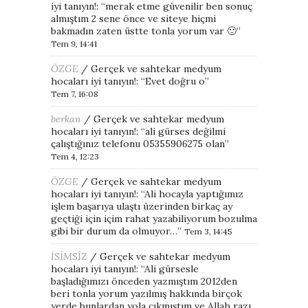
iyi tanıyın!
: “
merak etme güvenilir ben sonuç
almıştım 2 sene önce ve siteye hiçmi
bakmadın zaten üstte tonla yorum var 🙂
”
Tem 9, 14:41
ÖZGE
/
Gerçek ve sahtekar medyum
hocaları iyi tanıyın!
: “
Evet doğru o
”
Tem 7, 16:08
berkan
/
Gerçek ve sahtekar medyum
hocaları iyi tanıyın!
: “
ali gürses değilmi
çalıştığınız telefonu 05355906275 olan
”
Tem 4, 12:23
ÖZGE
/
Gerçek ve sahtekar medyum
hocaları iyi tanıyın!
: “
Ali hocayla yaptığımız
işlem başarıya ulaştı üzerinden birkaç ay
geçtiği için içim rahat yazabiliyorum bozulma
gibi bir durum da olmuyor…
”
Tem 3, 14:45
İSİMSİZ
/
Gerçek ve sahtekar medyum
hocaları iyi tanıyın!
: “
Ali gürsesle
başladığımızı önceden yazmıştım 2012den
beri tonla yorum yazılmış hakkında birçok
yerde bunlardan yola çıkmıştım ve Allah razı