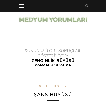
ŞUNUNLA İLGİLİ SONUÇLAR
GÖSTERİLİYOR:
ZENGINLIK BÜYÜSÜ
YAPAN HOCALAR
GENEL BILGILER
ŞANS BÜYÜSÜ