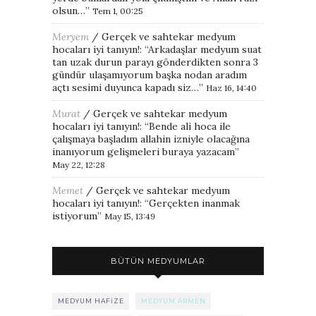
olsun…
”
Tem 1, 00:25
Meryem
/
Gerçek ve sahtekar medyum
hocaları iyi tanıyın!
: “
Arkadaşlar medyum suat
tan uzak durun parayı gönderdikten sonra 3
gündür ulaşamıyorum başka nodan aradım
açtı sesimi duyunca kapadı siz…
”
Haz 16, 14:40
Murat
/
Gerçek ve sahtekar medyum
hocaları iyi tanıyın!
: “
Bende ali hoca ile
çalışmaya başladım allahin izniyle olacağına
inanıyorum gelişmeleri buraya yazacam
”
May 22, 12:28
Memet
/
Gerçek ve sahtekar medyum
hocaları iyi tanıyın!
: “
Gerçekten inanmak
istiyorum
”
May 15, 13:49
BÜTÜN MEDYUMLAR
MEDYUM HAFIZE
MEDYUM ARMEN