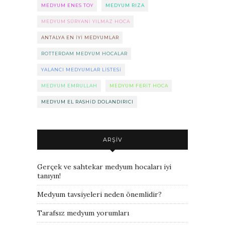
MEDYUM ENES TOY
MEDYUM RIZA
MEDYUM SÜRYANI YILMAZ HOCA
ANTALYA EN IYI MEDYUMLAR
ROTTERDAM MEDYUM HOCALAR
YALANCI MEDYUMLAR LISTESI
MEDYUM EMRULLAH
MEDYUM FERIT HOCA
MEDYUM EL RASHID DOLANDIRICI
ARŞIV
Gerçek ve sahtekar medyum hocaları iyi
tanıyın!
Medyum tavsiyeleri neden önemlidir?
Tarafsız medyum yorumları