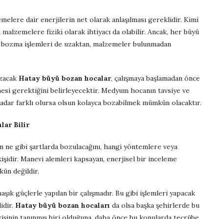
elere dair enerjilerin net olarak anlaşılması gereklidir. Kimi
 malzemelere fiziki olarak ihtiyacı da olabilir. Ancak, her büyü
ü bozma işlemleri de uzaktan, malzemeler bulunmadan
ozacak
Hatay büyü bozan hocalar
, çalışmaya başlamadan önce
mesi gerektiğini belirleyecektir. Medyum hocanın tavsiye ve
dar farklı olursa olsun kolayca bozabilmek mümkün olacaktır.
ar Bilir
rın ne gibi şartlarda bozulacağını, hangi yöntemlere veya
işidir. Manevi alemleri kapsayan, enerjisel bir inceleme
ün değildir.
ık güçlerle yapılan bir çalışmadır. Bu gibi işlemleri yapacak
idir.
Hatay büyü bozan hocaları
da olsa başka şehirlerde bu
kişinin tanınmış biri olduğuna, daha önce bu konularda tecrübe