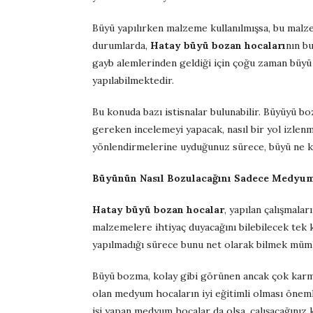
Büyü yapılırken malzeme kullanılmışsa, bu malzem
durumlarda,
Hatay büyü bozan hocaları
nın bu
gayb alemlerinden geldiği için çoğu zaman büy
yapılabilmektedir.
Bu konuda bazı istisnalar bulunabilir. Büyüyü b
gereken incelemeyi yapacak, nasıl bir yol izlen
yönlendirmelerine uyduğunuz sürece, büyü ne ka
Büyünün Nasıl Bozulacağını Sadece Medyuml
Hatay büyü bozan hocalar
, yapılan çalışmala
malzemelere ihtiyaç duyacağını bilebilecek tek k
yapılmadığı sürece bunu net olarak bilmek mümk
Büyü bozma, kolay gibi görünen ancak çok karmaş
olan medyum hocaların iyi eğitimli olması öneml
işi yapan medyum hocalar da olsa, çalışacağınız 