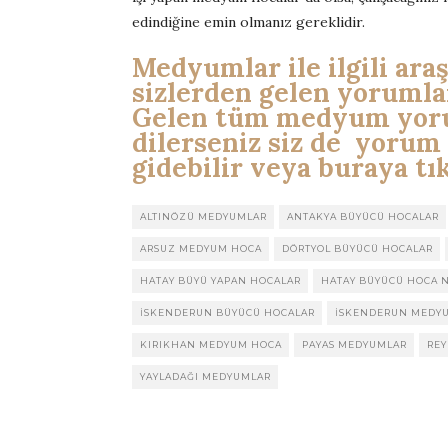
edindiğine emin olmanız gereklidir.
Medyumlar ile ilgili ara
sizlerden gelen yorumlar
Gelen tüm medyum yoru
dilerseniz siz de yorum
gidebilir veya buraya tık
ALTINÖZÜ MEDYUMLAR
ANTAKYA BÜYÜCÜ HOCALAR
ARSUZ MEDYUM HOCA
DÖRTYOL BÜYÜCÜ HOCALAR
HATAY BÜYÜ YAPAN HOCALAR
HATAY BÜYÜCÜ HOCA 
ISKENDERUN BÜYÜCÜ HOCALAR
ISKENDERUN MEDY
KIRIKHAN MEDYUM HOCA
PAYAS MEDYUMLAR
RE
YAYLADAĞI MEDYUMLAR