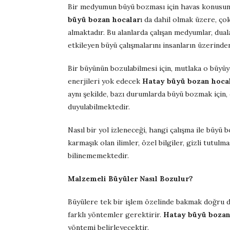
Bir medyumun büyü bozması için havas konusunda
büyü bozan hocalar
ı da dahil olmak üzere, ço
almaktadır. Bu alanlarda çalışan medyumlar, dual
etkileyen büyü çalışmalarını insanların üzerinde
Bir büyünün bozulabilmesi için, mutlaka o büyüye
enerjileri yok edecek
Hatay büyü bozan hocal
aynı şekilde, bazı durumlarda büyü bozmak için,
duyulabilmektedir.
Nasıl bir yol izleneceği, hangi çalışma ile büyü
karmaşık olan ilimler, özel bilgiler, gizli tutu
bilinememektedir.
Malzemeli Büyüler Nasıl Bozulur?
Büyülere tek bir işlem özelinde bakmak doğru değ
farklı yöntemler gerektirir.
Hatay büyü bozan
yöntemi belirleyecektir.