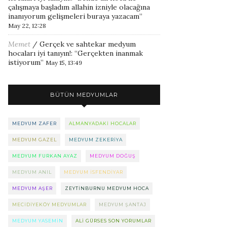
çalışmaya başladım allahin izniyle olacağına
inanıyorum gelişmeleri buraya yazacam
”
May 22, 12:28
Memet
/
Gerçek ve sahtekar medyum
hocaları iyi tanıyın!
: “
Gerçekten inanmak
istiyorum
”
May 15, 13:49
BÜTÜN MEDYUMLAR
MEDYUM ZAFER
ALMANYADAKI HOCALAR
MEDYUM GAZEL
MEDYUM ZEKERIYA
MEDYUM FURKAN AYAZ
MEDYUM DOĞUŞ
MEDYUM ANIL
MEDYUM ISFENDIYAR
MEDYUM AŞER
ZEYTINBURNU MEDYUM HOCA
MECIDIYEKÖY MEDYUMLAR
MEDYUM ŞANTAJ
MEDYUM YASEMIN
ALI GÜRSES SON YORUMLAR