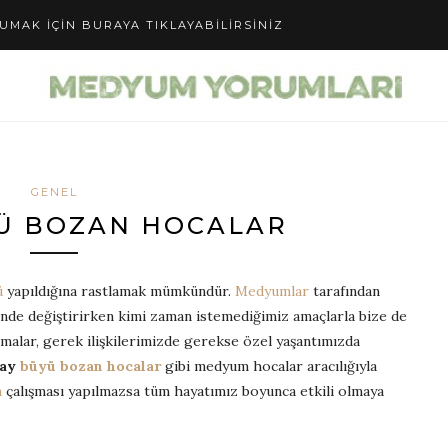
UMAK IÇIN BURAYA TIKLAYABILIRSINIZ
GENEL
Ü BOZAN HOCALAR
ü
yapıldığına rastlamak mümkündür.
Medyumlar
tarafından
yönde değiştirirken kimi zaman istemediğimiz amaçlarla bize de
ışmalar, gerek ilişkilerimizde gerekse özel yaşantımızda
tay
büyü bozan hocalar
gibi medyum hocalar aracılığıyla
a
çalışması yapılmazsa tüm hayatımız boyunca etkili olmaya