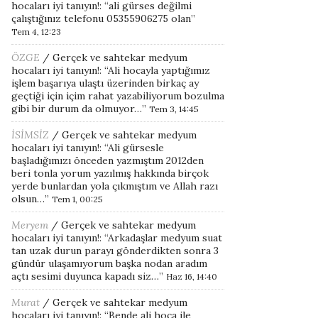
hocaları iyi tanıyın!
: “
ali gürses değilmi
çalıştığınız telefonu 05355906275 olan
”
Tem 4, 12:23
ÖZGE
/
Gerçek ve sahtekar medyum
hocaları iyi tanıyın!
: “
Ali hocayla yaptığımız
işlem başarıya ulaştı üzerinden birkaç ay
geçtiği için içim rahat yazabiliyorum bozulma
gibi bir durum da olmuyor…
”
Tem 3, 14:45
İSİMSİZ
/
Gerçek ve sahtekar medyum
hocaları iyi tanıyın!
: “
Ali gürsesle
başladığımızı önceden yazmıştım 2012den
beri tonla yorum yazılmış hakkında birçok
yerde bunlardan yola çıkmıştım ve Allah razı
olsun…
”
Tem 1, 00:25
Meryem
/
Gerçek ve sahtekar medyum
hocaları iyi tanıyın!
: “
Arkadaşlar medyum suat
tan uzak durun parayı gönderdikten sonra 3
gündür ulaşamıyorum başka nodan aradım
açtı sesimi duyunca kapadı siz…
”
Haz 16, 14:40
Murat
/
Gerçek ve sahtekar medyum
hocaları iyi tanıyın!
: “
Bende ali hoca ile