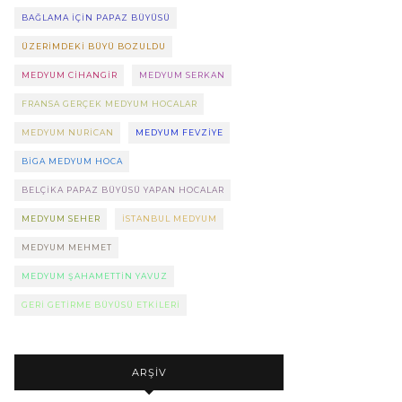
BAĞLAMA IÇIN PAPAZ BÜYÜSÜ
ÜZERIMDEKI BÜYÜ BOZULDU
MEDYUM CIHANGIR
MEDYUM SERKAN
FRANSA GERÇEK MEDYUM HOCALAR
MEDYUM NURICAN
MEDYUM FEVZIYE
BIGA MEDYUM HOCA
BELÇIKA PAPAZ BÜYÜSÜ YAPAN HOCALAR
MEDYUM SEHER
ISTANBUL MEDYUM
MEDYUM MEHMET
MEDYUM ŞAHAMETTIN YAVUZ
GERI GETIRME BÜYÜSÜ ETKILERI
ARŞIV