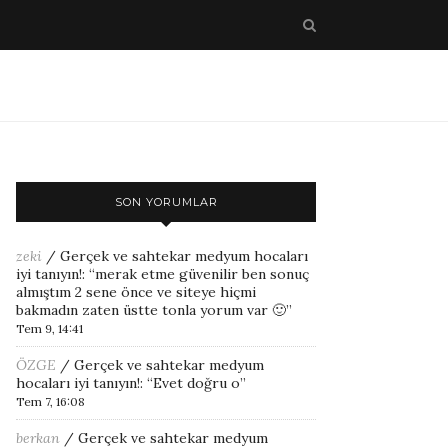
SON YORUMLAR
zeki
/
Gerçek ve sahtekar medyum hocaları
iyi tanıyın!
: “
merak etme güvenilir ben sonuç
almıştım 2 sene önce ve siteye hiçmi
bakmadın zaten üstte tonla yorum var 🙂
”
Tem 9, 14:41
ÖZGE
/
Gerçek ve sahtekar medyum
hocaları iyi tanıyın!
: “
Evet doğru o
”
Tem 7, 16:08
berkan
/
Gerçek ve sahtekar medyum