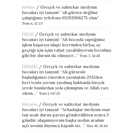
berkan
/
Gerçek ve sahtekar medyum
hocaları iyi tanıyın!
: “
ali gürses değilmi
çalıştığınız telefonu 05355906275 olan
”
Tem 4, 12:23
ÖZGE
/
Gerçek ve sahtekar medyum
hocaları iyi tanıyın!
: “
Ali hocayla yaptığımız
işlem başarıya ulaştı üzerinden birkaç ay
geçtiği için içim rahat yazabiliyorum bozulma
gibi bir durum da olmuyor…
”
Tem 3, 14:45
İSİMSİZ
/
Gerçek ve sahtekar medyum
hocaları iyi tanıyın!
: “
Ali gürsesle
başladığımızı önceden yazmıştım 2012den
beri tonla yorum yazılmış hakkında birçok
yerde bunlardan yola çıkmıştım ve Allah razı
olsun…
”
Tem 1, 00:25
Meryem
/
Gerçek ve sahtekar medyum
hocaları iyi tanıyın!
: “
Arkadaşlar medyum suat
tan uzak durun parayı gönderdikten sonra 3
gündür ulaşamıyorum başka nodan aradım
açtı sesimi duyunca kapadı siz…
”
Haz 16, 14:40