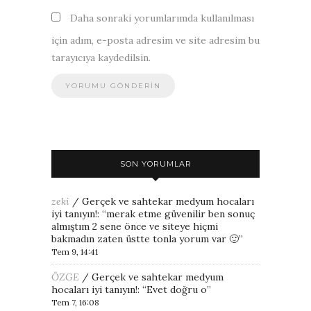
Daha sonraki yorumlarımda kullanılması
için adım, e-posta adresim ve site adresim bu
tarayıcıya kaydedilsin.
SON YORUMLAR
zeki
/
Gerçek ve sahtekar medyum hocaları
iyi tanıyın!
: “
merak etme güvenilir ben sonuç
almıştım 2 sene önce ve siteye hiçmi
bakmadın zaten üstte tonla yorum var 🙂
”
Tem 9, 14:41
ÖZGE
/
Gerçek ve sahtekar medyum
hocaları iyi tanıyın!
: “
Evet doğru o
”
Tem 7, 16:08