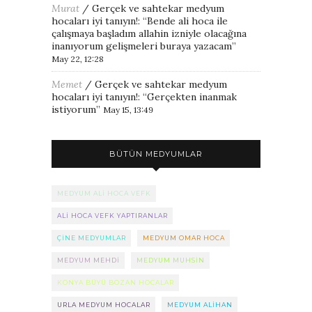
Murat
/
Gerçek ve sahtekar medyum
hocaları iyi tanıyın!
: “
Bende ali hoca ile
çalışmaya başladım allahin izniyle olacağına
inanıyorum gelişmeleri buraya yazacam
”
May 22, 12:28
Memet
/
Gerçek ve sahtekar medyum
hocaları iyi tanıyın!
: “
Gerçekten inanmak
istiyorum
”
May 15, 13:49
BÜTÜN MEDYUMLAR
MEDYUM ALI HOCA VEFK
ALI HOCA VEFK YAPTIRANLAR
ÇINE MEDYUMLAR
MEDYUM OMAR HOCA
MEDYUM MEHDI
MEDYUM MUHSIN
KONYA BÜYÜ BOZAN HOCALAR
URLA MEDYUM HOCALAR
MEDYUM ALIHAN