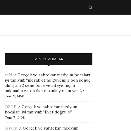
SON YORUMLAR
zeki
/
Gerçek ve sahtekar medyum hocaları
iyi tanıyın!
: “
merak etme güvenilir ben sonuç
almıştım 2 sene önce ve siteye hiçmi
bakmadın zaten üstte tonla yorum var 🙂
”
Tem 9, 14:41
ÖZGE
/
Gerçek ve sahtekar medyum
hocaları iyi tanıyın!
: “
Evet doğru o
”
Tem 7, 16:08
berkan
/
Gerçek ve sahtekar medyum