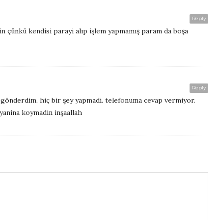
Reply
n çünkü kendisi parayi alıp işlem yapmamış param da boşa
Reply
. gönderdim. hiç bir şey yapmadi. telefonuma cevap vermiyor.
yanina koymadin inşaallah