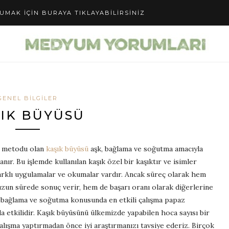
UMAK IÇIN BURAYA TIKLAYABILIRSINIZ
GENEL BILGILER
IK BÜYÜSÜ
metodu olan
kaşık büyüsü
aşk, bağlama ve soğutma amacıyla
lanır. Bu işlemde kullanılan kaşık özel bir kaşıktır ve isimler
 farklı uygulamalar ve okumalar vardır. Ancak süreç olarak hem
un sürede sonuç verir, hem de başarı oranı olarak diğerlerine
, bağlama ve soğutma konusunda en etkili çalışma papaz
da etkilidir. Kaşık büyüsünü ülkemizde yapabilen hoca sayısı bir
lışma yaptırmadan önce iyi araştırmanızı tavsiye ederiz. Birçok