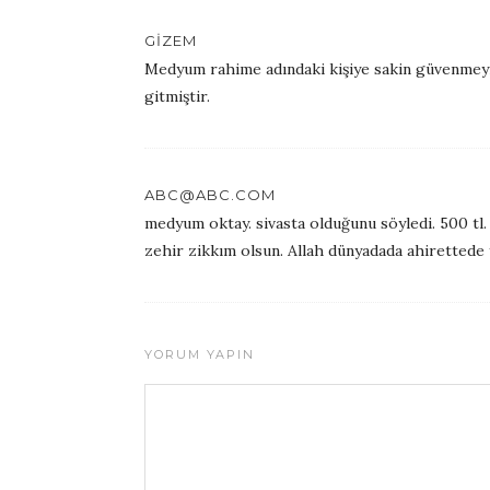
GIZEM
Medyum rahime adındaki kişiye sakin güvenmeyi
gitmiştir.
ABC@ABC.COM
medyum oktay. sivasta olduğunu söyledi. 500 tl
zehir zikkım olsun. Allah dünyadada ahirettede 
YORUM YAPIN