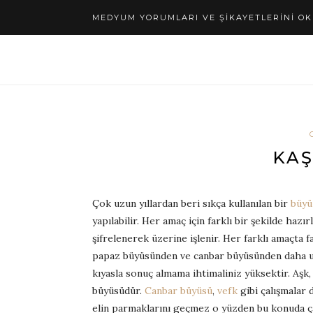
MEDYUM YORUMLARI VE ŞIKAYETLERINI OK
KAŞ
Çok uzun yıllardan beri sıkça kullanılan bir
büyü
yapılabilir. Her amaç için farklı bir şekilde hazır
şifrelenerek üzerine işlenir. Her farklı amaçta
papaz büyüsünden ve canbar büyüsünden daha uz
kıyasla sonuç almama ihtimaliniz yüksektir. Aşk
büyüsüdür.
Canbar büyüsü
,
vefk
gibi çalışmalar 
elin parmaklarını geçmez o yüzden bu konuda ça