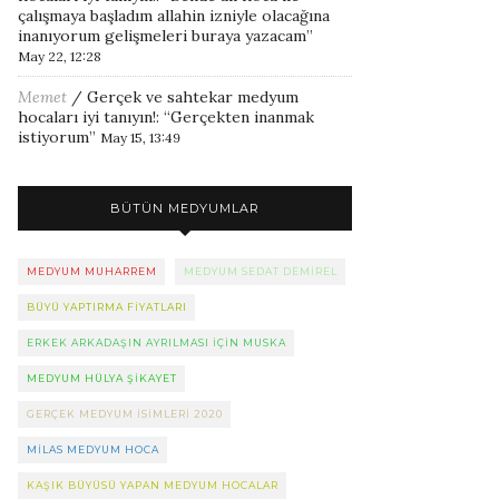
çalışmaya başladım allahin izniyle olacağına
inanıyorum gelişmeleri buraya yazacam
”
May 22, 12:28
Memet
/
Gerçek ve sahtekar medyum
hocaları iyi tanıyın!
: “
Gerçekten inanmak
istiyorum
”
May 15, 13:49
BÜTÜN MEDYUMLAR
MEDYUM MUHARREM
MEDYUM SEDAT DEMIREL
BÜYÜ YAPTIRMA FIYATLARI
ERKEK ARKADAŞIN AYRILMASI IÇIN MUSKA
MEDYUM HÜLYA ŞIKAYET
GERÇEK MEDYUM ISIMLERI 2020
MILAS MEDYUM HOCA
KAŞIK BÜYÜSÜ YAPAN MEDYUM HOCALAR