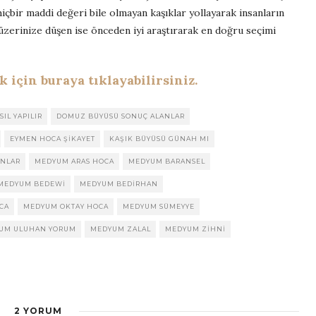
içbir maddi değeri bile olmayan kaşıklar yollayarak insanların
üzerinize düşen ise önceden iyi araştırarak en doğru seçimi
için buraya tıklayabilirsiniz.
IL YAPILIR
DOMUZ BÜYÜSÜ SONUÇ ALANLAR
EYMEN HOCA ŞIKAYET
KAŞIK BÜYÜSÜ GÜNAH MI
ANLAR
MEDYUM ARAS HOCA
MEDYUM BARANSEL
MEDYUM BEDEWI
MEDYUM BEDIRHAN
CA
MEDYUM OKTAY HOCA
MEDYUM SÜMEYYE
UM ULUHAN YORUM
MEDYUM ZALAL
MEDYUM ZIHNI
2 YORUM