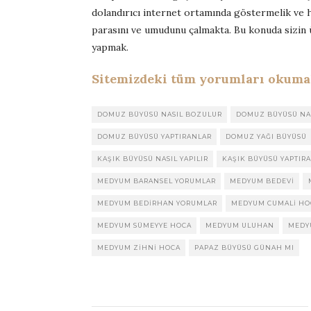
dolandırıcı internet ortamında göstermelik ve h
parasını ve umudunu çalmakta. Bu konuda sizin 
yapmak.
Sitemizdeki tüm yorumları okumak 
DOMUZ BÜYÜSÜ NASIL BOZULUR
DOMUZ BÜYÜSÜ NAS
DOMUZ BÜYÜSÜ YAPTIRANLAR
DOMUZ YAĞI BÜYÜSÜ
KAŞIK BÜYÜSÜ NASIL YAPILIR
KAŞIK BÜYÜSÜ YAPTIR
MEDYUM BARANSEL YORUMLAR
MEDYUM BEDEVI
MEDYUM BEDIRHAN YORUMLAR
MEDYUM CUMALI HO
MEDYUM SÜMEYYE HOCA
MEDYUM ULUHAN
MEDY
MEDYUM ZIHNI HOCA
PAPAZ BÜYÜSÜ GÜNAH MI