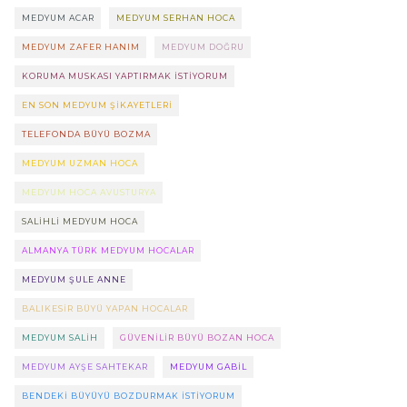
MEDYUM ACAR
MEDYUM SERHAN HOCA
MEDYUM ZAFER HANIM
MEDYUM DOĞRU
KORUMA MUSKASI YAPTIRMAK ISTIYORUM
EN SON MEDYUM ŞIKAYETLERI
TELEFONDA BÜYÜ BOZMA
MEDYUM UZMAN HOCA
MEDYUM HOCA AVUSTURYA
SALIHLI MEDYUM HOCA
ALMANYA TÜRK MEDYUM HOCALAR
MEDYUM ŞULE ANNE
BALIKESIR BÜYÜ YAPAN HOCALAR
MEDYUM SALIH
GÜVENILIR BÜYÜ BOZAN HOCA
MEDYUM AYŞE SAHTEKAR
MEDYUM GABIL
BENDEKI BÜYÜYÜ BOZDURMAK ISTIYORUM