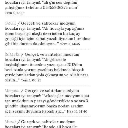
hocaları iyi tanıyın!
: “
ali gürses değilmi
çalıştığınız telefonu 05355906275 olan
”
Tem 4, 12:23
ÖZGE
/
Gerçek ve sahtekar medyum
hocaları iyi tanıyın!
: “
Ali hocayla yaptığımız
işlem başarıya ulaştı üzerinden birkaç ay
geçtiği için içim rahat yazabiliyorum bozulma
gibi bir durum da olmuyor…
”
Tem 3, 14:45
İSİMSİZ
/
Gerçek ve sahtekar medyum
hocaları iyi tanıyın!
: “
Ali gürsesle
başladığımızı önceden yazmıştım 2012den
beri tonla yorum yazılmış hakkında birçok
yerde bunlardan yola çıkmıştım ve Allah razı
olsun…
”
Tem 1, 00:25
Meryem
/
Gerçek ve sahtekar medyum
hocaları iyi tanıyın!
: “
Arkadaşlar medyum suat
tan uzak durun parayı gönderdikten sonra 3
gündür ulaşamıyorum başka nodan aradım
açtı sesimi duyunca kapadı siz…
”
Haz 16, 14:40
Murat
/
Gerçek ve sahtekar medyum
hocaları iyi tanıyın!
: “
Bende ali hoca ile