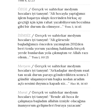
Tem 4, 12:23
ÖZGE
/
Gerçek ve sahtekar medyum
hocaları iyi tanıyın!
: “
Ali hocayla yaptığımız
işlem başarıya ulaştı üzerinden birkaç ay
geçtiği için içim rahat yazabiliyorum bozulma
gibi bir durum da olmuyor…
”
Tem 3, 14:45
İSİMSİZ
/
Gerçek ve sahtekar medyum
hocaları iyi tanıyın!
: “
Ali gürsesle
başladığımızı önceden yazmıştım 2012den
beri tonla yorum yazılmış hakkında birçok
yerde bunlardan yola çıkmıştım ve Allah razı
olsun…
”
Tem 1, 00:25
Meryem
/
Gerçek ve sahtekar medyum
hocaları iyi tanıyın!
: “
Arkadaşlar medyum suat
tan uzak durun parayı gönderdikten sonra 3
gündür ulaşamıyorum başka nodan aradım
açtı sesimi duyunca kapadı siz…
”
Haz 16, 14:40
Murat
/
Gerçek ve sahtekar medyum
hocaları iyi tanıyın!
: “
Bende ali hoca ile
çalışmaya başladım allahin izniyle olacağına
inanıyorum gelişmeleri buraya yazacam
”