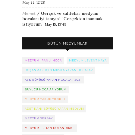
May 22, 12:28
Memet
/
Gerçek ve sahtekar medyum
hocaları iyi tanıyın!
: “
Gerçekten inanmak
istiyorum
”
May 15, 13:49
BÜTÜN MEDYUMLAR
MEDYUM IRANLI HOCA
MEDYUM LEVENT KAYA
BOŞANMAK IÇIN MUSKA YAPAN HOCALAR
AŞK BÜYÜSÜ YAPAN HOCALAR 2021
BÜYÜCÜ HOCA ARIYORUM
MEDYUM YAKUP YUNKUL
ADET KANI BÜYÜSÜ YAPAN MEDYUM
MEDYUM SERBAY
MEDYUM ERHAN DOLANDIRICI