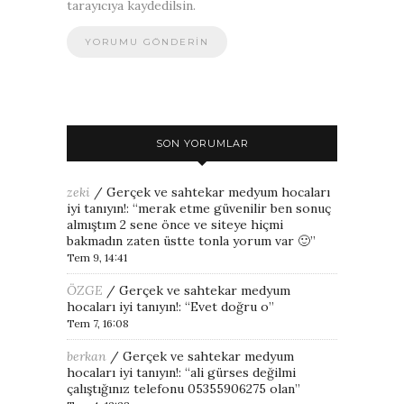
tarayıcıya kaydedilsin.
SON YORUMLAR
zeki
/
Gerçek ve sahtekar medyum hocaları
iyi tanıyın!
: “
merak etme güvenilir ben sonuç
almıştım 2 sene önce ve siteye hiçmi
bakmadın zaten üstte tonla yorum var 🙂
”
Tem 9, 14:41
ÖZGE
/
Gerçek ve sahtekar medyum
hocaları iyi tanıyın!
: “
Evet doğru o
”
Tem 7, 16:08
berkan
/
Gerçek ve sahtekar medyum
hocaları iyi tanıyın!
: “
ali gürses değilmi
çalıştığınız telefonu 05355906275 olan
”