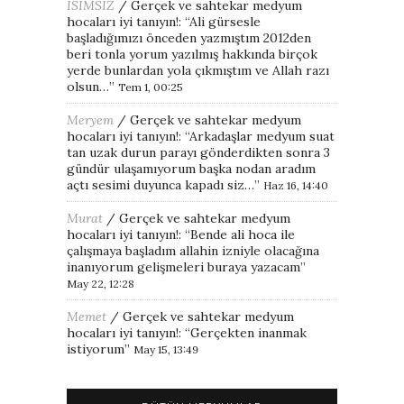
İSİMSİZ
/
Gerçek ve sahtekar medyum
hocaları iyi tanıyın!
: “
Ali gürsesle
başladığımızı önceden yazmıştım 2012den
beri tonla yorum yazılmış hakkında birçok
yerde bunlardan yola çıkmıştım ve Allah razı
olsun…
”
Tem 1, 00:25
Meryem
/
Gerçek ve sahtekar medyum
hocaları iyi tanıyın!
: “
Arkadaşlar medyum suat
tan uzak durun parayı gönderdikten sonra 3
gündür ulaşamıyorum başka nodan aradım
açtı sesimi duyunca kapadı siz…
”
Haz 16, 14:40
Murat
/
Gerçek ve sahtekar medyum
hocaları iyi tanıyın!
: “
Bende ali hoca ile
çalışmaya başladım allahin izniyle olacağına
inanıyorum gelişmeleri buraya yazacam
”
May 22, 12:28
Memet
/
Gerçek ve sahtekar medyum
hocaları iyi tanıyın!
: “
Gerçekten inanmak
istiyorum
”
May 15, 13:49