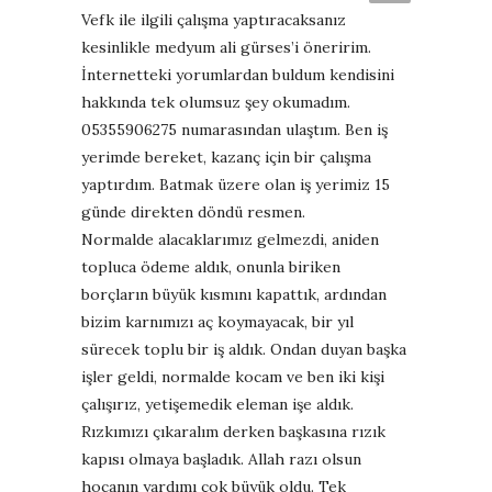
Vefk ile ilgili çalışma yaptıracaksanız
kesinlikle medyum ali gürses’i öneririm.
İnternetteki yorumlardan buldum kendisini
hakkında tek olumsuz şey okumadım.
05355906275 numarasından ulaştım. Ben iş
yerimde bereket, kazanç için bir çalışma
yaptırdım. Batmak üzere olan iş yerimiz 15
günde direkten döndü resmen.
Normalde alacaklarımız gelmezdi, aniden
topluca ödeme aldık, onunla biriken
borçların büyük kısmını kapattık, ardından
bizim karnımızı aç koymayacak, bir yıl
sürecek toplu bir iş aldık. Ondan duyan başka
işler geldi, normalde kocam ve ben iki kişi
çalışırız, yetişemedik eleman işe aldık.
Rızkımızı çıkaralım derken başkasına rızık
kapısı olmaya başladık. Allah razı olsun
hocanın yardımı çok büyük oldu. Tek