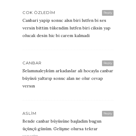
COK ÖZLEDIM
Reply
Canbari yapip sonuc alsn biri lutfen bi ses
versin bittim tükendim lutfen biri ciksin yap
olucak desin hic bi carem kalmadi
CANBAR
Reply
Selamınaleyküm arkadaslar ali hocayla canbar
büyüsü yaltırıp sonuc alan ne olur cevap
versın
ASLIM
Reply
Bende canbar büyüsüne başladim bugun
üçünçü günüm. Gelişme olursa tekrar