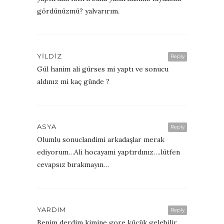
gördünüzmü? yalvarırım.
YILDIZ
Reply
Gül hanim ali gürses mi yaptı ve sonucu
aldınız mi kaç günde ?
ASYA
Reply
Olumlu sonuclandimi arkadaşlar merak
ediyorum…Ali hocayami yaptırdınız….lütfen
cevapsız bırakmayın…
YARDIM
Reply
Benim derdim kimine gore küçük gelebilir