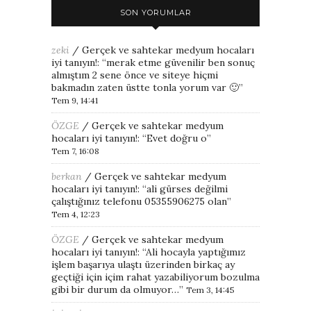
SON YORUMLAR
zeki
/
Gerçek ve sahtekar medyum hocaları
iyi tanıyın!
: “
merak etme güvenilir ben sonuç
almıştım 2 sene önce ve siteye hiçmi
bakmadın zaten üstte tonla yorum var 🙂
”
Tem 9, 14:41
ÖZGE
/
Gerçek ve sahtekar medyum
hocaları iyi tanıyın!
: “
Evet doğru o
”
Tem 7, 16:08
berkan
/
Gerçek ve sahtekar medyum
hocaları iyi tanıyın!
: “
ali gürses değilmi
çalıştığınız telefonu 05355906275 olan
”
Tem 4, 12:23
ÖZGE
/
Gerçek ve sahtekar medyum
hocaları iyi tanıyın!
: “
Ali hocayla yaptığımız
işlem başarıya ulaştı üzerinden birkaç ay
geçtiği için içim rahat yazabiliyorum bozulma
gibi bir durum da olmuyor…
”
Tem 3, 14:45