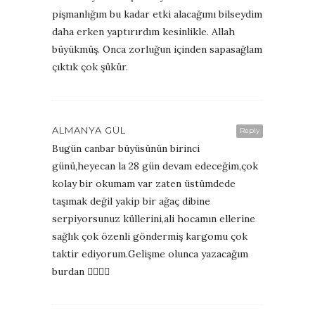
pişmanlığım bu kadar etki alacağımı bilseydim
daha erken yaptırırdım kesinlikle. Allah
büyükmüş. Onca zorluğun içinden sapasağlam
çıktık çok şükür.
ALMANYA GÜL
Reply
Bugün canbar büyüsünün birinci
günü,heyecan la 28 gün devam edeceğim,çok
kolay bir okumam var zaten üstümdede
taşımak değil yakip bir ağaç dibine
serpiyorsunuz küllerini,ali hocamın ellerine
sağlık çok özenli göndermiş kargomu çok
taktir ediyorum.Gelişme olunca yazacağım
burdan ✌🏽🖐🏼