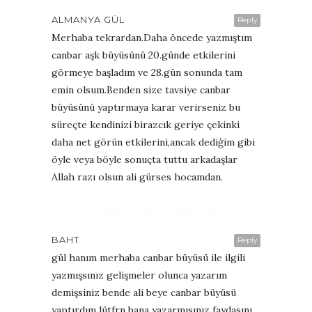
ALMANYA GÜL
Reply
Merhaba tekrardan.Daha öncede yazmıştım
canbar aşk büyüsünü 20.günde etkilerini
görmeye başladım ve 28.gün sonunda tam
emin olsum.Benden size tavsiye canbar
büyüsünü yaptırmaya karar verirseniz bu
süreçte kendinizi birazcık geriye çekinki
daha net görün etkilerini,ancak dediģim gibi
öyle veya böyle sonuçta tuttu arkadaşlar
Allah razı olsun ali gürses hocamdan.
BAHT
Reply
gül hanım merhaba canbar büyüsü ile ilgili
yazmışsınız gelişmeler olunca yazarım
demişsiniz bende ali beye canbar büyüsü
yaptırdım lütfrn bana yazarmısınız faydasını