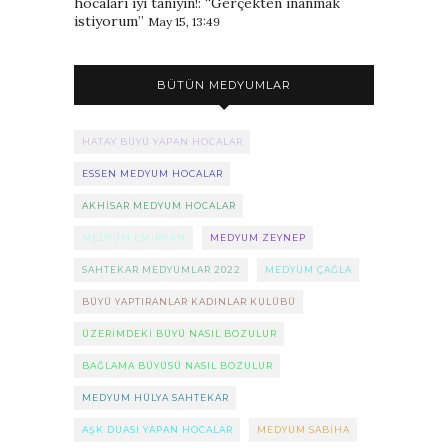
hocaları iyi tanıyın!
: “
Gerçekten inanmak
istiyorum
”
May 15, 13:49
BÜTÜN MEDYUMLAR
HATAY BÜYÜ YAPAN HOCALAR
ESSEN MEDYUM HOCALAR
AKHISAR MEDYUM HOCALAR
MEDYUM EMIRKAN
MEDYUM ZEYNEP
SAHTEKAR MEDYUMLAR 2022
MEDYUM ÇAĞLA
BÜYÜ YAPTIRANLAR KADINLAR KULÜBÜ
ÜZERIMDEKI BÜYÜ NASIL BOZULUR
BAĞLAMA BÜYÜSÜ NASIL BOZULUR
MEDYUM HÜLYA SAHTEKAR
AŞK DUASI YAPAN HOCALAR
MEDYUM SABIHA