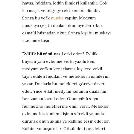
havas, hüddam, ledün ilimleri kullanılır. Çok
karmaşık ve bilgi gerektiren bir ilimdir.
Sonra bu vefk
muska
yapılır. Medyum
muskaya çeşitli dualar okur, ayetler okur,
esmaül hüsnadan okur. Sonra kişi bu muskayı
üzerinde taşır.
Evlilik büyüsü
nasıl etki eder? Evlilik
büyüsü yani evlenme vefki yazılırken,
medyum vefkin kenarlarına kişilere vekil
tayin edilen hüddam ve meleklerin isimlerini
yazar. Dualarla bu melekleri göreve davet
eder. Yüce Allah medyum kulunun dualarını
her zaman kabul eder. Onun yüzü suyu
hürmetine meleklerine emir verir. Melekler
evlenmek istenilen kişinin sürekli yanında
durarak onun aklına ve kalbine tesir ederler.
Kalbini yumuşatırlar. Gözündeki perdeleri