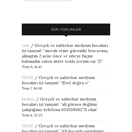
SON YORUMLAR
zeki
/
Gerçek ve sahtekar medyum hocaları
iyi tanıyın!
: “
merak etme güvenilir ben sonuç
almıştım 2 sene önce ve siteye hiçmi
bakmadın zaten üstte tonla yorum var 🙂
”
Tem 9, 14:41
ÖZGE
/
Gerçek ve sahtekar medyum
hocaları iyi tanıyın!
: “
Evet doğru o
”
Tem 7, 16:08
berkan
/
Gerçek ve sahtekar medyum
hocaları iyi tanıyın!
: “
ali gürses değilmi
çalıştığınız telefonu 05355906275 olan
”
Tem 4, 12:23
ÖZGE
/
Gerçek ve sahtekar medyum
hocaları iyi tanıyın!
: “
Ali hocayla yaptığımız