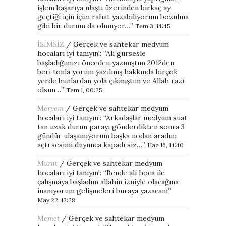
işlem başarıya ulaştı üzerinden birkaç ay
geçtiği için içim rahat yazabiliyorum bozulma
gibi bir durum da olmuyor…
”
Tem 3, 14:45
İSİMSİZ
/
Gerçek ve sahtekar medyum
hocaları iyi tanıyın!
: “
Ali gürsesle
başladığımızı önceden yazmıştım 2012den
beri tonla yorum yazılmış hakkında birçok
yerde bunlardan yola çıkmıştım ve Allah razı
olsun…
”
Tem 1, 00:25
Meryem
/
Gerçek ve sahtekar medyum
hocaları iyi tanıyın!
: “
Arkadaşlar medyum suat
tan uzak durun parayı gönderdikten sonra 3
gündür ulaşamıyorum başka nodan aradım
açtı sesimi duyunca kapadı siz…
”
Haz 16, 14:40
Murat
/
Gerçek ve sahtekar medyum
hocaları iyi tanıyın!
: “
Bende ali hoca ile
çalışmaya başladım allahin izniyle olacağına
inanıyorum gelişmeleri buraya yazacam
”
May 22, 12:28
Memet
/
Gerçek ve sahtekar medyum