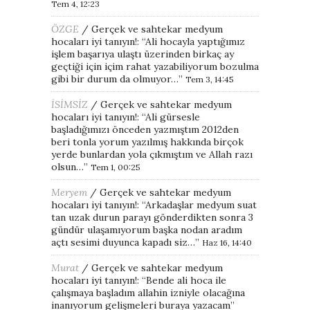
Tem 4, 12:23
ÖZGE
/
Gerçek ve sahtekar medyum
hocaları iyi tanıyın!
: “
Ali hocayla yaptığımız
işlem başarıya ulaştı üzerinden birkaç ay
geçtiği için içim rahat yazabiliyorum bozulma
gibi bir durum da olmuyor…
”
Tem 3, 14:45
İSİMSİZ
/
Gerçek ve sahtekar medyum
hocaları iyi tanıyın!
: “
Ali gürsesle
başladığımızı önceden yazmıştım 2012den
beri tonla yorum yazılmış hakkında birçok
yerde bunlardan yola çıkmıştım ve Allah razı
olsun…
”
Tem 1, 00:25
Meryem
/
Gerçek ve sahtekar medyum
hocaları iyi tanıyın!
: “
Arkadaşlar medyum suat
tan uzak durun parayı gönderdikten sonra 3
gündür ulaşamıyorum başka nodan aradım
açtı sesimi duyunca kapadı siz…
”
Haz 16, 14:40
Murat
/
Gerçek ve sahtekar medyum
hocaları iyi tanıyın!
: “
Bende ali hoca ile
çalışmaya başladım allahin izniyle olacağına
inanıyorum gelişmeleri buraya yazacam
”