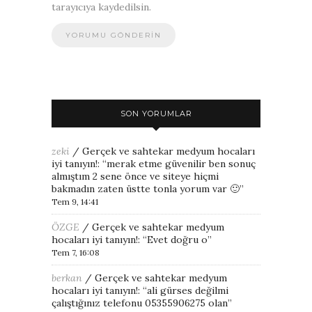
tarayıcıya kaydedilsin.
SON YORUMLAR
zeki
/
Gerçek ve sahtekar medyum hocaları
iyi tanıyın!
: “
merak etme güvenilir ben sonuç
almıştım 2 sene önce ve siteye hiçmi
bakmadın zaten üstte tonla yorum var 🙂
”
Tem 9, 14:41
ÖZGE
/
Gerçek ve sahtekar medyum
hocaları iyi tanıyın!
: “
Evet doğru o
”
Tem 7, 16:08
berkan
/
Gerçek ve sahtekar medyum
hocaları iyi tanıyın!
: “
ali gürses değilmi
çalıştığınız telefonu 05355906275 olan
”