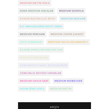
MEDYUM METIN HOCA
SOMA MEDYUM HOCALAR
MEDYUM SÜHEYLA
KUMAR BAĞIMLILIĞI BÜYÜ
MEDYUM MAZHAR
KIZ ARKADAŞIMDA BÜYÜ VARSA
MEDYUM PERIHAN
MEDYUM ZAFER ŞIKAYET
VEFK ZARARLARI
MEDYUM HAVVA DOLANDIRICI
EŞIMDE PAPAZ BÜYÜSÜ MÜ VAR
MEDYUM YORUMLARI
KARA BÜYÜYÜ NASIL BOZDURURUM
ZENGINLIK BÜYÜSÜ YAPANLAR
MEDYUM HAVVA SERT
MEDYUM MÜNEVVER
AYDIN SÖKE HOCA
MEDYUM METIN
ARŞIV