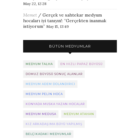
May 22, 12:28
Memet
/
Gerçek ve sahtekar medyum
hocaları iyi tanıyın!
: “
Gerçekten inanmak
istiyorum
”
May 15, 13:49
BÜTÜN MEDYUMLAR
MEDYUM TALHA
EN HIZLI PAPAZ BÜYÜSÜ
DOMUZ BÜYÜSÜ SONUÇ ALANLAR
MEDYUM ADEM DOLANDIRICI
MEDYUM PELIN HOCA
KONYADA MUSKA YAZAN HOCALAR
MEDYUM MEDUSA
MEDYUM ATAHAN
KIZ ARKADAŞIMA BÜYÜ YAPILMIŞ
BELÇIKADAKI MEDYUMLAR