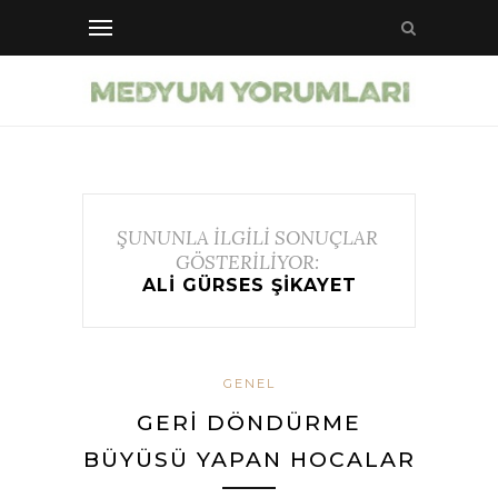
ŞUNUNLA İLGİLİ SONUÇLAR
GÖSTERİLİYOR:
ALI GÜRSES ŞIKAYET
GENEL
GERI DÖNDÜRME
BÜYÜSÜ YAPAN HOCALAR