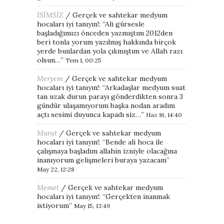
İSİMSİZ
/
Gerçek ve sahtekar medyum
hocaları iyi tanıyın!
: “
Ali gürsesle
başladığımızı önceden yazmıştım 2012den
beri tonla yorum yazılmış hakkında birçok
yerde bunlardan yola çıkmıştım ve Allah razı
olsun…
”
Tem 1, 00:25
Meryem
/
Gerçek ve sahtekar medyum
hocaları iyi tanıyın!
: “
Arkadaşlar medyum suat
tan uzak durun parayı gönderdikten sonra 3
gündür ulaşamıyorum başka nodan aradım
açtı sesimi duyunca kapadı siz…
”
Haz 16, 14:40
Murat
/
Gerçek ve sahtekar medyum
hocaları iyi tanıyın!
: “
Bende ali hoca ile
çalışmaya başladım allahin izniyle olacağına
inanıyorum gelişmeleri buraya yazacam
”
May 22, 12:28
Memet
/
Gerçek ve sahtekar medyum
hocaları iyi tanıyın!
: “
Gerçekten inanmak
istiyorum
”
May 15, 13:49