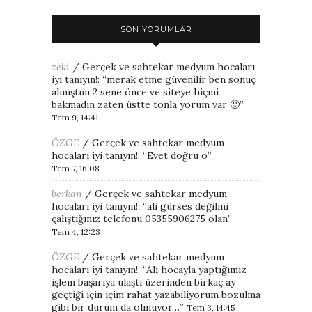
SON YORUMLAR
zeki
/
Gerçek ve sahtekar medyum hocaları
iyi tanıyın!
: “
merak etme güvenilir ben sonuç
almıştım 2 sene önce ve siteye hiçmi
bakmadın zaten üstte tonla yorum var 🙂
”
Tem 9, 14:41
ÖZGE
/
Gerçek ve sahtekar medyum
hocaları iyi tanıyın!
: “
Evet doğru o
”
Tem 7, 16:08
berkan
/
Gerçek ve sahtekar medyum
hocaları iyi tanıyın!
: “
ali gürses değilmi
çalıştığınız telefonu 05355906275 olan
”
Tem 4, 12:23
ÖZGE
/
Gerçek ve sahtekar medyum
hocaları iyi tanıyın!
: “
Ali hocayla yaptığımız
işlem başarıya ulaştı üzerinden birkaç ay
geçtiği için içim rahat yazabiliyorum bozulma
gibi bir durum da olmuyor…
”
Tem 3, 14:45