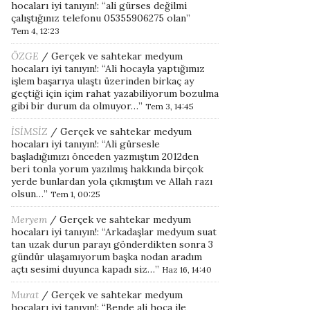
hocaları iyi tanıyın!
: “
ali gürses değilmi
çalıştığınız telefonu 05355906275 olan
”
Tem 4, 12:23
ÖZGE
/
Gerçek ve sahtekar medyum
hocaları iyi tanıyın!
: “
Ali hocayla yaptığımız
işlem başarıya ulaştı üzerinden birkaç ay
geçtiği için içim rahat yazabiliyorum bozulma
gibi bir durum da olmuyor…
”
Tem 3, 14:45
İSİMSİZ
/
Gerçek ve sahtekar medyum
hocaları iyi tanıyın!
: “
Ali gürsesle
başladığımızı önceden yazmıştım 2012den
beri tonla yorum yazılmış hakkında birçok
yerde bunlardan yola çıkmıştım ve Allah razı
olsun…
”
Tem 1, 00:25
Meryem
/
Gerçek ve sahtekar medyum
hocaları iyi tanıyın!
: “
Arkadaşlar medyum suat
tan uzak durun parayı gönderdikten sonra 3
gündür ulaşamıyorum başka nodan aradım
açtı sesimi duyunca kapadı siz…
”
Haz 16, 14:40
Murat
/
Gerçek ve sahtekar medyum
hocaları iyi tanıyın!
: “
Bende ali hoca ile