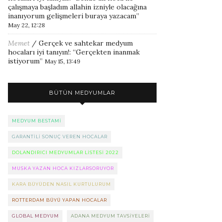
çalışmaya başladım allahin izniyle olacağına
inanıyorum gelişmeleri buraya yazacam
”
May 22, 12:28
Memet
/
Gerçek ve sahtekar medyum
hocaları iyi tanıyın!
: “
Gerçekten inanmak
istiyorum
”
May 15, 13:49
BÜTÜN MEDYUMLAR
MEDYUM BESTAMI
GARANTILI SONUÇ VEREN HOCALAR
DOLANDIRICI MEDYUMLAR LISTESI 2022
MUSKA YAZAN HOCA KIZLARSORUYOR
KARA BÜYÜDEN NASIL KURTULURUM
ROTTERDAM BÜYÜ YAPAN HOCALAR
GLOBAL MEDYUM
ADANA MEDYUM TAVSIYELERI