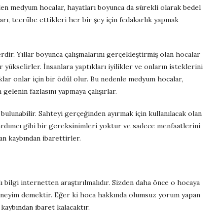
ilen medyum hocalar, hayatları boyunca da sürekli olarak bedel
ı, tecrübe ettikleri her bir şey için fedakarlık yapmak
lerdir. Yıllar boyunca çalışmalarını gerçekleştirmiş olan hocalar
selirler. İnsanlara yaptıkları iyilikler ve onların isteklerini
ıklar onlar için bir ödül olur. Bu nedenle medyum hocalar,
gelenin fazlasını yapmaya çalışırlar.
unabilir. Sahteyi gerçeğinden ayırmak için kullanılacak olan
ardımcı gibi bir gereksinimleri yoktur ve sadece menfaatlerini
n kaybından ibarettirler.
bilgi internetten araştırılmalıdır. Sizden daha önce o hocaya
ir deneyim demektir. Eğer ki hoca hakkında olumsuz yorum yapan
 kaybından ibaret kalacaktır.