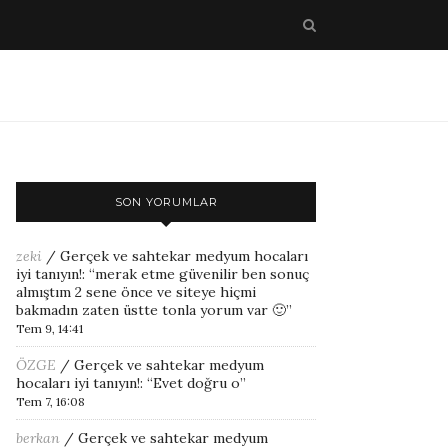
SON YORUMLAR
zeki
/
Gerçek ve sahtekar medyum hocaları
iyi tanıyın!
: “
merak etme güvenilir ben sonuç
almıştım 2 sene önce ve siteye hiçmi
bakmadın zaten üstte tonla yorum var 🙂
”
Tem 9, 14:41
ÖZGE
/
Gerçek ve sahtekar medyum
hocaları iyi tanıyın!
: “
Evet doğru o
”
Tem 7, 16:08
berkan
/
Gerçek ve sahtekar medyum