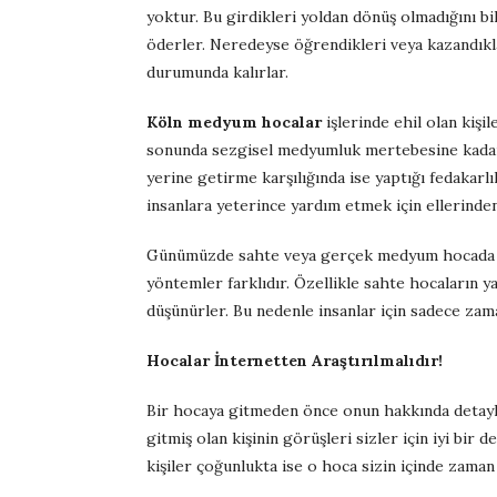
yoktur. Bu girdikleri yoldan dönüş olmadığını b
öderler. Neredeyse öğrendikleri veya kazandıklar
durumunda kalırlar.
Köln medyum hocalar
işlerinde ehil olan kişi
sonunda sezgisel medyumluk mertebesine kadar yük
yerine getirme karşılığında ise yaptığı fedakarl
insanlara yeterince yardım etmek için ellerinden 
Günümüzde sahte veya gerçek medyum hocada bul
yöntemler farklıdır. Özellikle sahte hocaların y
düşünürler. Bu nedenle insanlar için sadece zama
Hocalar İnternetten Araştırılmalıdır!
Bir hocaya gitmeden önce onun hakkında detaylı 
gitmiş olan kişinin görüşleri sizler için iyi b
kişiler çoğunlukta ise o hoca sizin içinde zaman