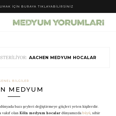
UMAK IÇIN BURAYA TIKLAYABILIRSINIZ
STERİLİYOR:
AACHEN MEDYUM HOCALAR
GENEL BILGILER
LN MEDYUM
e dünyada bazı şeyleri değiştirmeye güçleri yeten kişilerdir.
 vakıf olan
Köln medyum hocalar
dünyamızda
büyü
, sihir