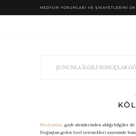
MEDYUM YORUMLARI VE ŞIKAYETLERINI OK
ŞUNUNLA İLGİLİ SONUÇLAR GÖ
KÖ
Medyumlar
, gayb alemlerinden aldığı bilgiler il
Doğuştan gelen özel yetenekleri sayesinde buna