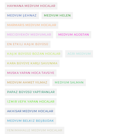
HAYMANA MEDYUM HOCALAR
MEDYUM ŞEHNAZ
MEDYUM HELEN
MARMARIS MEDYUM HOCALAR
MECIDIYEKÖY MEDYUMLAR
MEDYUM AGOSTAN
EN ETKILI KAŞIK BÜYÜSÜ
KAŞIK BÜYÜSÜ BOZAN HOCALAR
AĞRI MEDYUM
KARA BÜYÜYE KARŞI SAVUNMA
MUSKA YAPAN HOCA TAVSIYE
MEDYUM AHMET YILMAZ
MEDYUM SALMAN
PAPAZ BÜYÜSÜ YAPTIRANLAR
IZMIR VEFK YAPAN HOCALAR
AKHISAR MEDYUM HOCALAR
MEDYUM BELKIZ BEŞBUDAK
YENIMAHALLE MEDYUM HOCALAR