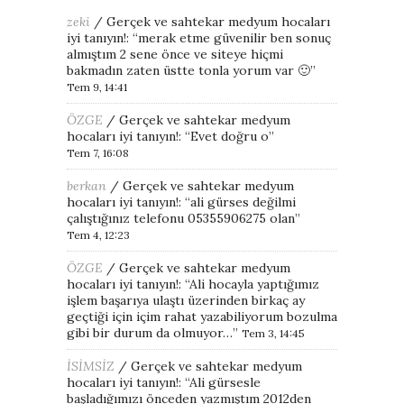
zeki
/
Gerçek ve sahtekar medyum hocaları
iyi tanıyın!
: “
merak etme güvenilir ben sonuç
almıştım 2 sene önce ve siteye hiçmi
bakmadın zaten üstte tonla yorum var 🙂
”
Tem 9, 14:41
ÖZGE
/
Gerçek ve sahtekar medyum
hocaları iyi tanıyın!
: “
Evet doğru o
”
Tem 7, 16:08
berkan
/
Gerçek ve sahtekar medyum
hocaları iyi tanıyın!
: “
ali gürses değilmi
çalıştığınız telefonu 05355906275 olan
”
Tem 4, 12:23
ÖZGE
/
Gerçek ve sahtekar medyum
hocaları iyi tanıyın!
: “
Ali hocayla yaptığımız
işlem başarıya ulaştı üzerinden birkaç ay
geçtiği için içim rahat yazabiliyorum bozulma
gibi bir durum da olmuyor…
”
Tem 3, 14:45
İSİMSİZ
/
Gerçek ve sahtekar medyum
hocaları iyi tanıyın!
: “
Ali gürsesle
başladığımızı önceden yazmıştım 2012den