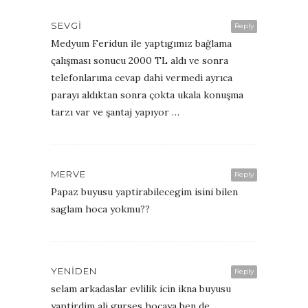
SEVGİ
Reply
Medyum Feridun ile yaptıgımız bağlama
çalışması sonucu 2000 TL aldı ve sonra
telefonlarıma cevap dahi vermedi ayrıca
parayı aldıktan sonra çokta ukala konuşma
tarzı var ve şantaj yapıyor …
MERVE
Reply
Papaz buyusu yaptirabilecegim isini bilen
saglam hoca yokmu??
YENIDEN
Reply
selam arkadaslar evlilik icin ikna buyusu
yaptirdim ali gurses hocaya ben de