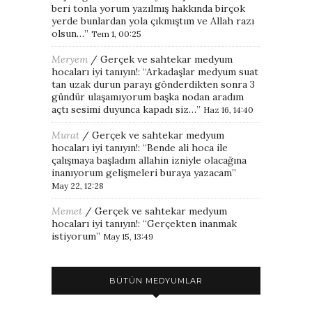
beri tonla yorum yazılmış hakkında birçok
yerde bunlardan yola çıkmıştım ve Allah razı
olsun…
”
Tem 1, 00:25
Meryem
/
Gerçek ve sahtekar medyum
hocaları iyi tanıyın!
: “
Arkadaşlar medyum suat
tan uzak durun parayı gönderdikten sonra 3
gündür ulaşamıyorum başka nodan aradım
açtı sesimi duyunca kapadı siz…
”
Haz 16, 14:40
Murat
/
Gerçek ve sahtekar medyum
hocaları iyi tanıyın!
: “
Bende ali hoca ile
çalışmaya başladım allahin izniyle olacağına
inanıyorum gelişmeleri buraya yazacam
”
May 22, 12:28
Memet
/
Gerçek ve sahtekar medyum
hocaları iyi tanıyın!
: “
Gerçekten inanmak
istiyorum
”
May 15, 13:49
BÜTÜN MEDYUMLAR