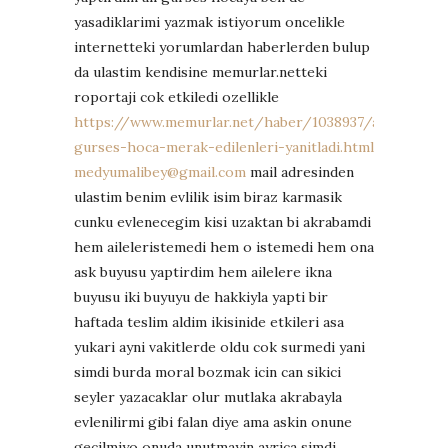
yasadiklarimi yazmak istiyorum oncelikle
internetteki yorumlardan haberlerden bulup
da ulastim kendisine memurlar.netteki
roportaji cok etkiledi ozellikle
https://www.memurlar.net/haber/1038937/ali-
gurses-hoca-merak-edilenleri-yanitladi.html
medyumalibey@gmail.com
mail adresinden
ulastim benim evlilik isim biraz karmasik
cunku evlenecegim kisi uzaktan bi akrabamdi
hem aileleristemedi hem o istemedi hem ona
ask buyusu yaptirdim hem ailelere ikna
buyusu iki buyuyu de hakkiyla yapti bir
haftada teslim aldim ikisinide etkileri asa
yukari ayni vakitlerde oldu cok surmedi yani
simdi burda moral bozmak icin can sikici
seyler yazacaklar olur mutlaka akrabayla
evlenilirmi gibi falan diye ama askin onune
gecilmiyo onuda unutmayin ayrica simdi