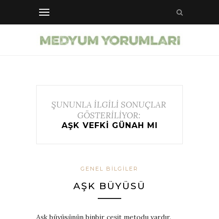
ŞUNUNLA İLGİLİ SONUÇLAR
GÖSTERİLİYOR:
AŞK VEFKI GÜNAH MI
GENEL BILGILER
AŞK BÜYÜSÜ
Aşk büyüsünün binbir çeşit metodu vardır.