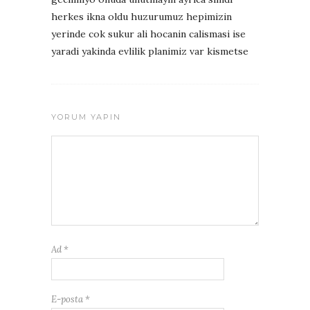
herkes ikna oldu huzurumuz hepimizin
yerinde cok sukur ali hocanin calismasi ise
yaradi yakinda evlilik planimiz var kismetse
YORUM YAPIN
Ad
*
E-posta
*