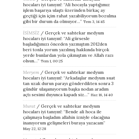
hocaları iyi tanıyın!
: “
Ali hocayla yaptığımız
işlem başarıya ulaştı üzerinden birkaç ay
geçtiği için içim rahat yazabiliyorum bozulma
gibi bir durum da olmuyor…
”
Tem 3, 14:45
İSİMSİZ
/
Gerçek ve sahtekar medyum
hocaları iyi tanıyın!
: “
Ali gürsesle
başladığımızı önceden yazmıştım 2012den
beri tonla yorum yazılmış hakkında birçok
yerde bunlardan yola çıkmıştım ve Allah razı
olsun…
”
Tem 1, 00:25
Meryem
/
Gerçek ve sahtekar medyum
hocaları iyi tanıyın!
: “
Arkadaşlar medyum suat
tan uzak durun parayı gönderdikten sonra 3
gündür ulaşamıyorum başka nodan aradım
açtı sesimi duyunca kapadı siz…
”
Haz 16, 14:40
Murat
/
Gerçek ve sahtekar medyum
hocaları iyi tanıyın!
: “
Bende ali hoca ile
çalışmaya başladım allahin izniyle olacağına
inanıyorum gelişmeleri buraya yazacam
”
May 22, 12:28