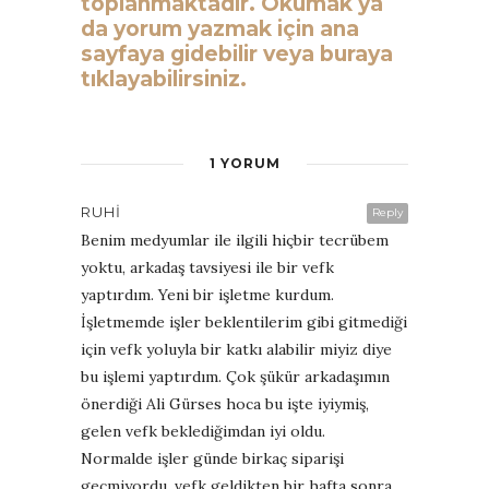
toplanmaktadır. Okumak ya
da yorum yazmak için ana
sayfaya gidebilir veya buraya
tıklayabilirsiniz.
1 YORUM
RUHI
Reply
Benim medyumlar ile ilgili hiçbir tecrübem
yoktu, arkadaş tavsiyesi ile bir vefk
yaptırdım. Yeni bir işletme kurdum.
İşletmemde işler beklentilerim gibi gitmediği
için vefk yoluyla bir katkı alabilir miyiz diye
bu işlemi yaptırdım. Çok şükür arkadaşımın
önerdiği Ali Gürses hoca bu işte iyiymiş,
gelen vefk beklediğimdan iyi oldu.
Normalde işler günde birkaç siparişi
geçmiyordu, vefk geldikten bir hafta sonra