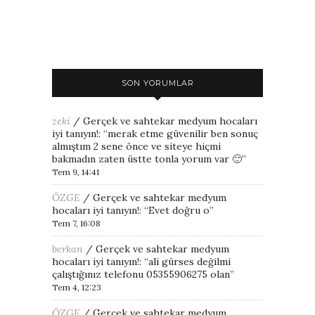
SON YORUMLAR
zeki
/
Gerçek ve sahtekar medyum hocaları
iyi tanıyın!
: “
merak etme güvenilir ben sonuç
almıştım 2 sene önce ve siteye hiçmi
bakmadın zaten üstte tonla yorum var 🙂
”
Tem 9, 14:41
ÖZGE
/
Gerçek ve sahtekar medyum
hocaları iyi tanıyın!
: “
Evet doğru o
”
Tem 7, 16:08
berkan
/
Gerçek ve sahtekar medyum
hocaları iyi tanıyın!
: “
ali gürses değilmi
çalıştığınız telefonu 05355906275 olan
”
Tem 4, 12:23
ÖZGE
/
Gerçek ve sahtekar medyum