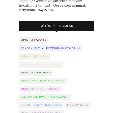
Memet
/
Gerçek ve sahtekar medyum
hocaları iyi tanıyın!
: “
Gerçekten inanmak
istiyorum
”
May 15, 13:49
BÜTÜN MEDYUMLAR
MEDYUM ATABERK
BENDEKI BÜYÜYÜ BOZDURMAK ISTIYORUM
PARA BÜYÜSÜ NASIL
UZMAN MEDYUM YORUMLARI
MEDYUM AYDIN HOCA
MEMNUN KALINAN MEDYUMLAR
MEDYUM ARMAĞAN ŞIKAYET
EŞE YAPILAN BÜYÜ NASIL ÇÖZÜLÜR
GARANTI VEREN MEDYUMLAR
MEDYUM EŞREF
MEDYUM MUSTAFA YORUMLAR