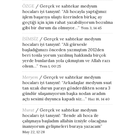
ÖZGE
/
Gerçek ve sahtekar medyum
hocaları iyi tanıyın!
: “
Ali hocayla yaptığımız
işlem başarıya ulaştı üzerinden birkaç ay
geçtiği için içim rahat yazabiliyorum bozulma
gibi bir durum da olmuyor…
”
Tem 3, 14:45
İSİMSİZ
/
Gerçek ve sahtekar medyum
hocaları iyi tanıyın!
: “
Ali gürsesle
başladığımızı önceden yazmıştım 2012den
beri tonla yorum yazılmış hakkında birçok
yerde bunlardan yola çıkmıştım ve Allah razı
olsun…
”
Tem 1, 00:25
Meryem
/
Gerçek ve sahtekar medyum
hocaları iyi tanıyın!
: “
Arkadaşlar medyum suat
tan uzak durun parayı gönderdikten sonra 3
gündür ulaşamıyorum başka nodan aradım
açtı sesimi duyunca kapadı siz…
”
Haz 16, 14:40
Murat
/
Gerçek ve sahtekar medyum
hocaları iyi tanıyın!
: “
Bende ali hoca ile
çalışmaya başladım allahin izniyle olacağına
inanıyorum gelişmeleri buraya yazacam
”
May 22, 12:28