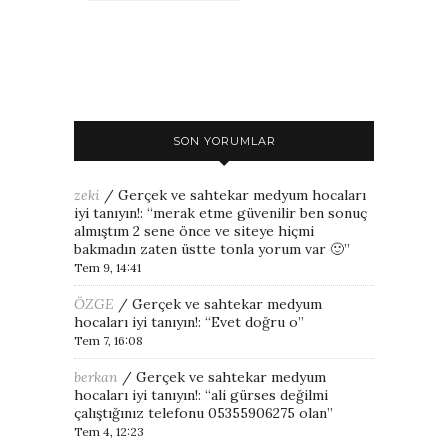
SON YORUMLAR
zeki
/
Gerçek ve sahtekar medyum hocaları
iyi tanıyın!
: “
merak etme güvenilir ben sonuç
almıştım 2 sene önce ve siteye hiçmi
bakmadın zaten üstte tonla yorum var 🙂
”
Tem 9, 14:41
ÖZGE
/
Gerçek ve sahtekar medyum
hocaları iyi tanıyın!
: “
Evet doğru o
”
Tem 7, 16:08
berkan
/
Gerçek ve sahtekar medyum
hocaları iyi tanıyın!
: “
ali gürses değilmi
çalıştığınız telefonu 05355906275 olan
”
Tem 4, 12:23