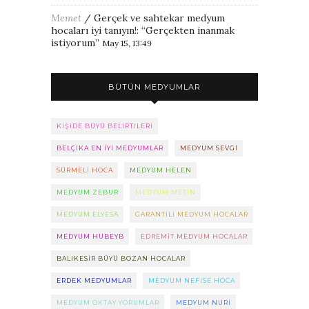
Memet
/
Gerçek ve sahtekar medyum
hocaları iyi tanıyın!
: “
Gerçekten inanmak
istiyorum
”
May 15, 13:49
BÜTÜN MEDYUMLAR
KIŞIDE BÜYÜ BELIRTILERI
BELÇIKA EN IYI MEDYUMLAR
MEDYUM SEVGI
SÜRMELI HOCA
MEDYUM HELEN
MEDYUM ZEBUR
MEDYUM METIN
MEDYUM ELYESA
GARANTILI MEDYUM HOCALAR
MEDYUM HUBEYB
EDREMIT MEDYUM HOCALAR
BALIKESIR BÜYÜ BOZAN HOCALAR
ERDEK MEDYUMLAR
MEDYUM NEFISE HOCA
MEDYUM OKTAY YORUMLAR
MEDYUM NURI