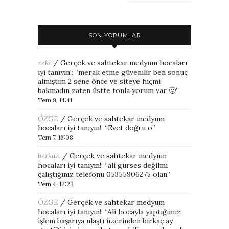
SON YORUMLAR
zeki
/
Gerçek ve sahtekar medyum hocaları
iyi tanıyın!
: “
merak etme güvenilir ben sonuç
almıştım 2 sene önce ve siteye hiçmi
bakmadın zaten üstte tonla yorum var 🙂
”
Tem 9, 14:41
ÖZGE
/
Gerçek ve sahtekar medyum
hocaları iyi tanıyın!
: “
Evet doğru o
”
Tem 7, 16:08
berkan
/
Gerçek ve sahtekar medyum
hocaları iyi tanıyın!
: “
ali gürses değilmi
çalıştığınız telefonu 05355906275 olan
”
Tem 4, 12:23
ÖZGE
/
Gerçek ve sahtekar medyum
hocaları iyi tanıyın!
: “
Ali hocayla yaptığımız
işlem başarıya ulaştı üzerinden birkaç ay