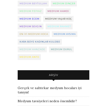
MEDYUM BEYTULLAH
MEDYUM DINÇER
MEDYUM FEYYAZ
MEDYUM HAMDI
MEDYUM ECEM
MEDYUM YAŞAR KOÇ
MEDYUM SEVGIN
MEDYUM RAHMET
EN IYI MEDYUM HOCA
MEDYUM AYSIMA
KARA BÜYÜ KADINLAR KULÜBÜ
MEDYUM HANZADE
MEDYUM DURUL
MEDYUM ANTO
ARŞIV
Gerçek ve sahtekar medyum hocaları iyi
tanıyın!
Medyum tavsiyeleri neden önemlidir?