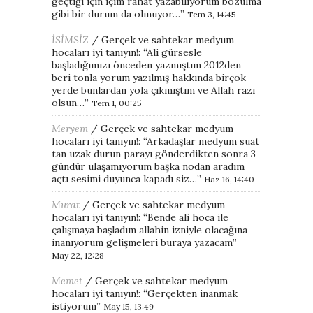
geçtiği için içim rahat yazabiliyorum bozulma
gibi bir durum da olmuyor…
”
Tem 3, 14:45
İSİMSİZ
/
Gerçek ve sahtekar medyum
hocaları iyi tanıyın!
: “
Ali gürsesle
başladığımızı önceden yazmıştım 2012den
beri tonla yorum yazılmış hakkında birçok
yerde bunlardan yola çıkmıştım ve Allah razı
olsun…
”
Tem 1, 00:25
Meryem
/
Gerçek ve sahtekar medyum
hocaları iyi tanıyın!
: “
Arkadaşlar medyum suat
tan uzak durun parayı gönderdikten sonra 3
gündür ulaşamıyorum başka nodan aradım
açtı sesimi duyunca kapadı siz…
”
Haz 16, 14:40
Murat
/
Gerçek ve sahtekar medyum
hocaları iyi tanıyın!
: “
Bende ali hoca ile
çalışmaya başladım allahin izniyle olacağına
inanıyorum gelişmeleri buraya yazacam
”
May 22, 12:28
Memet
/
Gerçek ve sahtekar medyum
hocaları iyi tanıyın!
: “
Gerçekten inanmak
istiyorum
”
May 15, 13:49