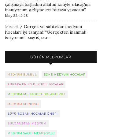
çalışmaya başladım allahin izniyle olacağına
inanıyorum gelişmeleri buraya yazacam
”
May 22, 12:28
Memet
/
Gerçek ve sahtekar medyum
hocaları iyi tanıyın!
: “
Gerçekten inanmak
istiyorum
”
May 15, 13:49
BÜTÜN MEDYUMLAR
MEDYUM BÜLBÜL
SÖKE MEDYUM HOCALAR
ANKARA EN IYI BÜYÜCÜ HOCALAR
MEDYUM MUHABBET DOLANDIRICI
MEDYUM MENNAH
BÜYÜ BOZAN HOCALAR ÖNERI
BULGARISTAN MEDYUM
MEDYUM SALIH MEMIŞOĞLU