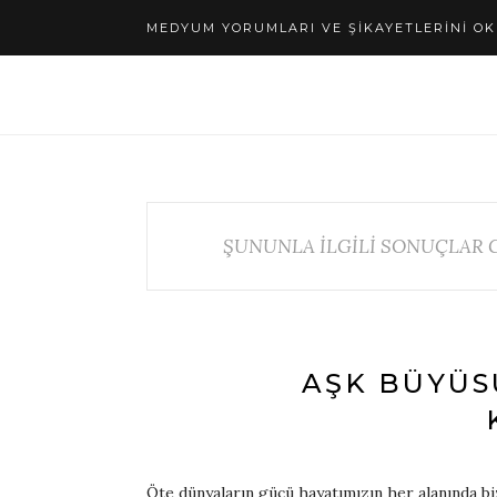
MEDYUM YORUMLARI VE ŞIKAYETLERINI OK
ŞUNUNLA İLGİLİ SONUÇLAR 
AŞK BÜYÜS
Öte dünyaların gücü hayatımızın her alanında bi