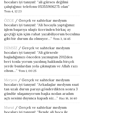
hocaları iyi tanıyın!
: “
ali gürses değilmi
çalıştığınız telefonu 05355906275 olan
”
Tem 4, 12:23
ÖZGE
/
Gerçek ve sahtekar medyum
hocaları iyi tanıyın!
: “
Ali hocayla yaptığımız
işlem başarıya ulaştı üzerinden birkaç ay
geçtiği için içim rahat yazabiliyorum bozulma
gibi bir durum da olmuyor…
”
Tem 3, 14:45
İSİMSİZ
/
Gerçek ve sahtekar medyum
hocaları iyi tanıyın!
: “
Ali gürsesle
başladığımızı önceden yazmıştım 2012den
beri tonla yorum yazılmış hakkında birçok
yerde bunlardan yola çıkmıştım ve Allah razı
olsun…
”
Tem 1, 00:25
Meryem
/
Gerçek ve sahtekar medyum
hocaları iyi tanıyın!
: “
Arkadaşlar medyum suat
tan uzak durun parayı gönderdikten sonra 3
gündür ulaşamıyorum başka nodan aradım
açtı sesimi duyunca kapadı siz…
”
Haz 16, 14:40
Murat
/
Gerçek ve sahtekar medyum
hocaları iyi tanıyın!
: “
Bende ali hoca ile