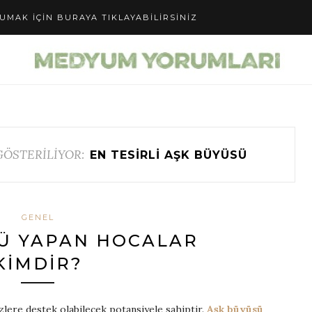
UMAK IÇIN BURAYA TIKLAYABILIRSINIZ
GÖSTERİLİYOR:
EN TESIRLI AŞK BÜYÜSÜ
GENEL
Ü YAPAN HOCALAR
KIMDIR?
zlere destek olabilecek potansiyele sahiptir.
Aşk büyüsü