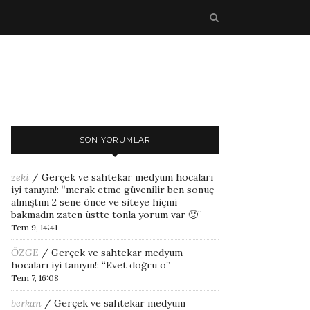
SON YORUMLAR
zeki
/
Gerçek ve sahtekar medyum hocaları
iyi tanıyın!
: “
merak etme güvenilir ben sonuç
almıştım 2 sene önce ve siteye hiçmi
bakmadın zaten üstte tonla yorum var 🙂
”
Tem 9, 14:41
ÖZGE
/
Gerçek ve sahtekar medyum
hocaları iyi tanıyın!
: “
Evet doğru o
”
Tem 7, 16:08
berkan
/
Gerçek ve sahtekar medyum