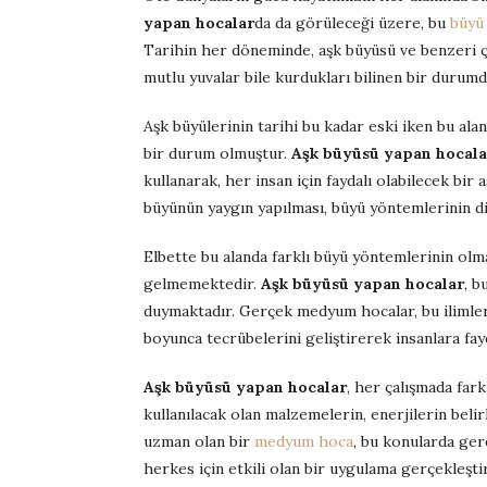
yapan hocalar
da da görüleceği üzere, bu
büyü
Tarihin her döneminde, aşk büyüsü ve benzeri çalı
mutlu yuvalar bile kurdukları bilinen bir durumd
Aşk büyülerinin tarihi bu kadar eski iken bu al
bir durum olmuştur.
Aşk büyüsü yapan hocala
kullanarak, her insan için faydalı olabilecek bir
büyünün yaygın yapılması, büyü yöntemlerinin diğ
Elbette bu alanda farklı büyü yöntemlerinin olm
gelmemektedir.
Aşk büyüsü yapan hocalar
, b
duymaktadır. Gerçek medyum hocalar, bu ilimler
boyunca tecrübelerini geliştirerek insanlara fay
Aşk büyüsü yapan hocalar
, her çalışmada far
kullanılacak olan malzemelerin, enerjilerin beli
uzman olan bir
medyum hoca
, bu konularda ger
herkes için etkili olan bir uygulama gerçekleşti