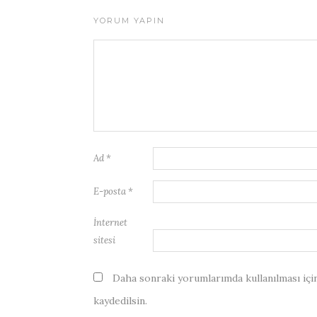
YORUM YAPIN
Ad
*
E-posta
*
İnternet
sitesi
Daha sonraki yorumlarımda kullanılması için
kaydedilsin.