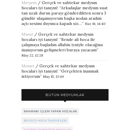
Meryem
/
Gerçek ve sahtekar medyum
hocaları iyi tanıyın!
: “
Arkadaşlar medyum suat
tan uzak durun parayı gönderdikten sonra 3
gündür ulaşamıyorum başka nodan aradım
açtı sesimi duyunca kapadı siz…
”
Haz 16, 14:40
Murat
/
Gerçek ve sahtekar medyum
hocaları iyi tanıyın!
: “
Bende ali hoca ile
çalışmaya başladım allahin izniyle olacağına
inanıyorum gelişmeleri buraya yazacam
”
May 22, 12:28
Memet
/
Gerçek ve sahtekar medyum
hocaları iyi tanıyın!
: “
Gerçekten inanmak
istiyorum
”
May 15, 13:49
BÜTÜN MEDYUMLAR
RAHMANI IŞLEM YAPAN HOCALAR
BÜYÜCÜ HOCA TAVSIYELERI
GÜVENILIR BÜYÜCÜ HOCALAR