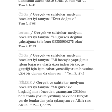
bakmadın zaten üstte tonla yorum var 🙂
”
Tem 9, 14:41
ÖZGE
/
Gerçek ve sahtekar medyum
hocaları iyi tanıyın!
: “
Evet doğru o
”
Tem 7, 16:08
berkan
/
Gerçek ve sahtekar medyum
hocaları iyi tanıyın!
: “
ali gürses değilmi
çalıştığınız telefonu 05355906275 olan
”
Tem 4, 12:23
ÖZGE
/
Gerçek ve sahtekar medyum
hocaları iyi tanıyın!
: “
Ali hocayla yaptığımız
işlem başarıya ulaştı üzerinden birkaç ay
geçtiği için içim rahat yazabiliyorum bozulma
gibi bir durum da olmuyor…
”
Tem 3, 14:45
İSİMSİZ
/
Gerçek ve sahtekar medyum
hocaları iyi tanıyın!
: “
Ali gürsesle
başladığımızı önceden yazmıştım 2012den
beri tonla yorum yazılmış hakkında birçok
yerde bunlardan yola çıkmıştım ve Allah razı
olsun…
”
Tem 1, 00:25