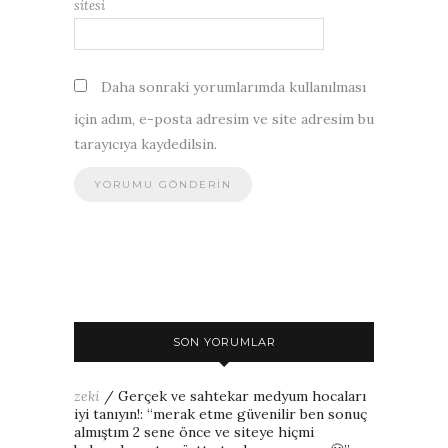
sitesi
Daha sonraki yorumlarımda kullanılması
için adım, e-posta adresim ve site adresim bu
tarayıcıya kaydedilsin.
SON YORUMLAR
zeki
/
Gerçek ve sahtekar medyum hocaları
iyi tanıyın!
: “
merak etme güvenilir ben sonuç
almıştım 2 sene önce ve siteye hiçmi