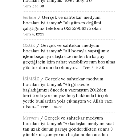
hocaları iyi tanıyın!
: “
Evet doğru o
”
Tem 7, 16:08
berkan
/
Gerçek ve sahtekar medyum
hocaları iyi tanıyın!
: “
ali gürses değilmi
çalıştığınız telefonu 05355906275 olan
”
Tem 4, 12:23
ÖZGE
/
Gerçek ve sahtekar medyum
hocaları iyi tanıyın!
: “
Ali hocayla yaptığımız
işlem başarıya ulaştı üzerinden birkaç ay
geçtiği için içim rahat yazabiliyorum bozulma
gibi bir durum da olmuyor…
”
Tem 3, 14:45
İSİMSİZ
/
Gerçek ve sahtekar medyum
hocaları iyi tanıyın!
: “
Ali gürsesle
başladığımızı önceden yazmıştım 2012den
beri tonla yorum yazılmış hakkında birçok
yerde bunlardan yola çıkmıştım ve Allah razı
olsun…
”
Tem 1, 00:25
Meryem
/
Gerçek ve sahtekar medyum
hocaları iyi tanıyın!
: “
Arkadaşlar medyum suat
tan uzak durun parayı gönderdikten sonra 3
gündür ulaşamıyorum başka nodan aradım