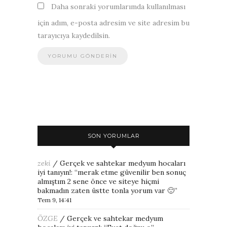
Daha sonraki yorumlarımda kullanılması
için adım, e-posta adresim ve site adresim bu
tarayıcıya kaydedilsin.
SON YORUMLAR
zeki
/
Gerçek ve sahtekar medyum hocaları
iyi tanıyın!
: “
merak etme güvenilir ben sonuç
almıştım 2 sene önce ve siteye hiçmi
bakmadın zaten üstte tonla yorum var 🙂
”
Tem 9, 14:41
ÖZGE
/
Gerçek ve sahtekar medyum