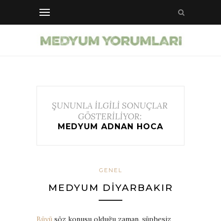
ŞUNUNLA İLGİLİ SONUÇLAR
GÖSTERİLİYOR:
MEDYUM ADNAN HOCA
GENEL
MEDYUM DIYARBAKIR
Büyü
söz konusu olduğu zaman, şüphesiz