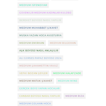
MEDYUM ISFENDIYAR
GÜVENILIR MEDYUM KADINLAR KULÜBÜ
BEREKET BÜYÜSÜ NASIL YAPILIR
MEDYUM MUHABBET ŞIKAYET
MUSKA YAZAN HOCA AVUSTURYA
MEDYUM EMIRHAN
MEDYUM BILGEHAN
AŞK BÜYÜSÜ NASIL ANLAŞILIR
ALI GÜRSES PAPAZ BÜYÜSÜ 2024
MEDYUM ŞAHAMETTIN YAVUZ
VEFKI BOZAN ŞEYLER
MEDYUM HALAFZADE
MEDYUM MATUK ŞIKAYET
MEDYUM MINE
GERÇEK BÜYÜ YAPAN HOCALAR
CANBAR BÜYÜSÜ NASIL YAPILIR
MEDYUM RIZA
MEDYUM GÜLHAN HOCA