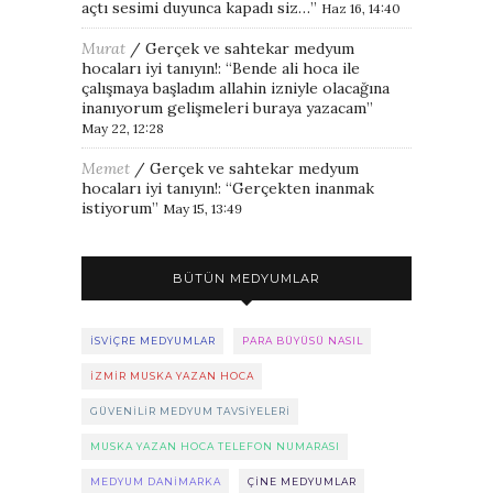
açtı sesimi duyunca kapadı siz…
”
Haz 16, 14:40
Murat
/
Gerçek ve sahtekar medyum
hocaları iyi tanıyın!
: “
Bende ali hoca ile
çalışmaya başladım allahin izniyle olacağına
inanıyorum gelişmeleri buraya yazacam
”
May 22, 12:28
Memet
/
Gerçek ve sahtekar medyum
hocaları iyi tanıyın!
: “
Gerçekten inanmak
istiyorum
”
May 15, 13:49
BÜTÜN MEDYUMLAR
ISVIÇRE MEDYUMLAR
PARA BÜYÜSÜ NASIL
IZMIR MUSKA YAZAN HOCA
GÜVENILIR MEDYUM TAVSIYELERI
MUSKA YAZAN HOCA TELEFON NUMARASI
MEDYUM DANIMARKA
ÇINE MEDYUMLAR