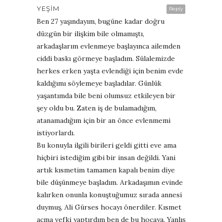
YEŞIM
Reply
Ben 27 yaşındayım, bugüne kadar doğru
düzgün bir ilişkim bile olmamıştı,
arkadaşlarım evlenmeye başlayınca ailemden
ciddi baskı görmeye başladım. Sülalemizde
herkes erken yaşta evlendiği için benim evde
kaldığımı söylemeye başladılar. Günlük
yaşantımda bile beni olumsuz etkileyen bir
şey oldu bu. Zaten iş de bulamadığım,
atanamadığım için bir an önce evlenmemi
istiyorlardı.
Bu konuyla ilgili birileri geldi gitti eve ama
hiçbiri istediğim gibi bir insan değildi. Yani
artık kısmetim tamamen kapalı benim diye
bile düşünmeye başladım. Arkadaşımın evinde
kalırken onunla konuştuğumuz sırada annesi
duymuş, Ali Gürses hocayı önerdiler. Kısmet
açma vefki yaptırdım ben de bu hocaya. Yanlış