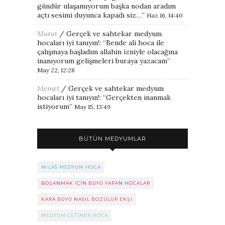
gündür ulaşamıyorum başka nodan aradım
açtı sesimi duyunca kapadı siz…
”
Haz 16, 14:40
Murat
/
Gerçek ve sahtekar medyum
hocaları iyi tanıyın!
: “
Bende ali hoca ile
çalışmaya başladım allahin izniyle olacağına
inanıyorum gelişmeleri buraya yazacam
”
May 22, 12:28
Memet
/
Gerçek ve sahtekar medyum
hocaları iyi tanıyın!
: “
Gerçekten inanmak
istiyorum
”
May 15, 13:49
BÜTÜN MEDYUMLAR
MILAS MEDYUM HOCA
BOŞANMAK IÇIN BÜYÜ YAPAN HOCALAR
KARA BÜYÜ NASIL BOZULUR EKŞI
MEDYUM ÇETINER HOCA