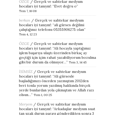
ÖZGE
/
Gerçek ve sahtekar medyum
hocaları iyi tanıyın!
: “
Evet doğru o
”
Tem 7, 16:08
berkan
/
Gerçek ve sahtekar medyum
hocaları iyi tanıyın!
: “
ali gürses değilmi
çalıştığınız telefonu 05355906275 olan
”
Tem 4, 12:23
ÖZGE
/
Gerçek ve sahtekar medyum
hocaları iyi tanıyın!
: “
Ali hocayla yaptığımız
işlem başarıya ulaştı üzerinden birkaç ay
geçtiği için içim rahat yazabiliyorum bozulma
gibi bir durum da olmuyor…
”
Tem 3, 14:45
İSİMSİZ
/
Gerçek ve sahtekar medyum
hocaları iyi tanıyın!
: “
Ali gürsesle
başladığımızı önceden yazmıştım 2012den
beri tonla yorum yazılmış hakkında birçok
yerde bunlardan yola çıkmıştım ve Allah razı
olsun…
”
Tem 1, 00:25
Meryem
/
Gerçek ve sahtekar medyum
hocaları iyi tanıyın!
: “
Arkadaşlar medyum suat
tan uzak durun parayı gönderdikten sonra 3