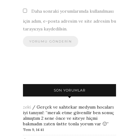
Daha sonraki yorumlarımda kullanılması
için adım, e-posta adresim ve site adresim bu
tarayıcıya kaydedilsin.
SON YORUMLAR
zeki
/
Gerçek ve sahtekar medyum hocaları
iyi tanıyın!
: “
merak etme güvenilir ben sonuç
almıştım 2 sene önce ve siteye hiçmi
bakmadın zaten üstte tonla yorum var 🙂
”
Tem 9, 14:41