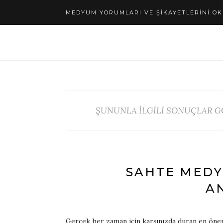
MEDYUM YORUMLARI VE ŞIKAYETLERINI OK
ŞUNUNLA İLGİLİ SONUÇLAR G
SAHTE MEDY
A
Gerçek her zaman için karşınızda duran en önem