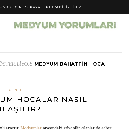
UMAK IÇIN BURAYA TIKLAYABILIRSINIZ
ÖSTERİLİYOR:
MEDYUM BAHATTIN HOCA
GENEL
UM HOCALAR NASIL
NLAŞILIR?
li araçtır.
Medyumlar
arasındaki güvenilir olanlar da sahte