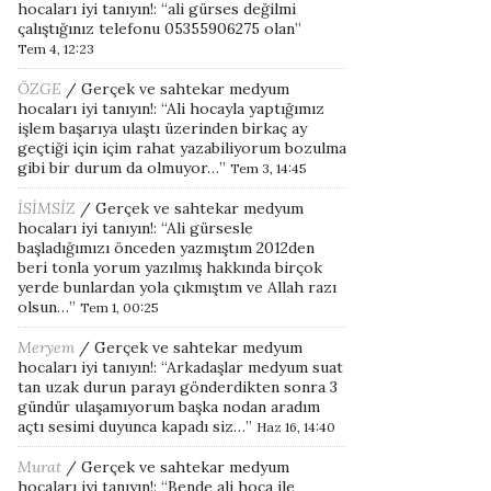
hocaları iyi tanıyın!
: “
ali gürses değilmi
çalıştığınız telefonu 05355906275 olan
”
Tem 4, 12:23
ÖZGE
/
Gerçek ve sahtekar medyum
hocaları iyi tanıyın!
: “
Ali hocayla yaptığımız
işlem başarıya ulaştı üzerinden birkaç ay
geçtiği için içim rahat yazabiliyorum bozulma
gibi bir durum da olmuyor…
”
Tem 3, 14:45
İSİMSİZ
/
Gerçek ve sahtekar medyum
hocaları iyi tanıyın!
: “
Ali gürsesle
başladığımızı önceden yazmıştım 2012den
beri tonla yorum yazılmış hakkında birçok
yerde bunlardan yola çıkmıştım ve Allah razı
olsun…
”
Tem 1, 00:25
Meryem
/
Gerçek ve sahtekar medyum
hocaları iyi tanıyın!
: “
Arkadaşlar medyum suat
tan uzak durun parayı gönderdikten sonra 3
gündür ulaşamıyorum başka nodan aradım
açtı sesimi duyunca kapadı siz…
”
Haz 16, 14:40
Murat
/
Gerçek ve sahtekar medyum
hocaları iyi tanıyın!
: “
Bende ali hoca ile