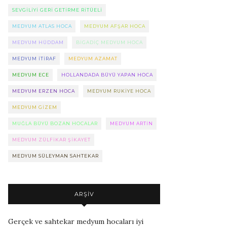
SEVGILIYI GERI GETIRME RITÜELI
MEDYUM ATLAS HOCA
MEDYUM AFŞAR HOCA
MEDYUM HÜDDAM
BIGADIÇ MEDYUM HOCA
MEDYUM ITIRAF
MEDYUM AZAMAT
MEDYUM ECE
HOLLANDADA BÜYÜ YAPAN HOCA
MEDYUM ERZEN HOCA
MEDYUM RUKIYE HOCA
MEDYUM GIZEM
MUĞLA BÜYÜ BOZAN HOCALAR
MEDYUM ARTIN
MEDYUM ZÜLFIKAR ŞIKAYET
MEDYUM SÜLEYMAN SAHTEKAR
ARŞIV
Gerçek ve sahtekar medyum hocaları iyi