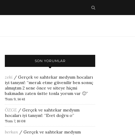
SON YORUMLAR
zeki
/
Gerçek ve sahtekar medyum hocaları
iyi tanıyın!
: “
merak etme güvenilir ben sonuç
almıştım 2 sene önce ve siteye hiçmi
bakmadın zaten üstte tonla yorum var 🙂
”
Tem 9, 14:41
ÖZGE
/
Gerçek ve sahtekar medyum
hocaları iyi tanıyın!
: “
Evet doğru o
”
Tem 7, 16:08
berkan
/
Gerçek ve sahtekar medyum