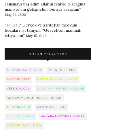
çalışmaya başladım allahin izniyle olacağına
inanıyorum gelişmeleri buraya yazacam
”
May 22, 12:28
Memet
/
Gerçek ve sahtekar medyum
hocaları iyi tanıyın!
: “
Gerçekten inanmak
istiyorum
”
May 15, 13:49
BÜTÜN MEDYUMLAR
MEDYUM BAHRI HOCA
MEDYUM SELÇUK
MEDYUM VEFK
MEDYUM HAKAN ŞIKAYET
VEFK KAÇ GÜN
BANDIRMA BÜYÜCÜ HOCALAR
ANKARA MEDYUM HOCA ARIYORUM
MEDYUM YAKO
MEDYUM GÜLHAN
MEDYUM ÖMRÜM
ANKARA MEDYUM HOCALAR
MEDYUM GAZEL HOCA