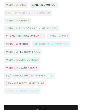
MEDYUM FALCI
ÇINE MEDYUMLAR
SEVGILIYI GERI GETIRME BÜYÜSÜ
MEDYUM FADIME
MEDYUM ALI HOCA KADINLAR KULÜBÜ
GÜVENILIR HOCA ISTANBUL
MEDYUM ASAF
MEDYUM TEHDIT
ALI GÜRSES MEDYUM SON
MEDYUM MAHDUM HOCA
MEDYUM ŞEHMUS HOCA
MEDYUM VEZIR KESKIN
BAĞLAMA BÜYÜSÜ YAPAN HOCALAR
ÇANKAYA MEDYUM HOCALAR
MEDYUM ISHAK ŞIKAYET
ARŞIV