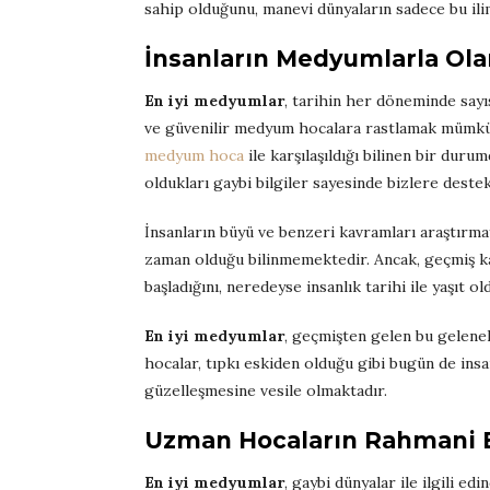
sahip olduğunu, manevi dünyaların sadece bu ilim
İnsanların Medyumlarla Ola
En iyi medyumlar
, tarihin her döneminde sayı
ve güvenilir medyum hocalara rastlamak mümkün 
medyum hoca
ile karşılaşıldığı bilinen bir dur
oldukları gaybi bilgiler sayesinde bizlere deste
İnsanların büyü ve benzeri kavramları araştırma
zaman olduğu bilinmemektedir. Ancak, geçmiş ka
başladığını, neredeyse insanlık tarihi ile yaşı
En iyi medyumlar
, geçmişten gelen bu geleneks
hocalar, tıpkı eskiden olduğu gibi bugün de ins
güzelleşmesine vesile olmaktadır.
Uzman Hocaların Rahmani Bi
En iyi medyumlar
, gaybi dünyalar ile ilgili e