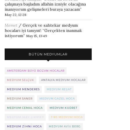
çalışmaya başladım allahin izniyle olacağına
inanıyorum gelişmeleri buraya yazacam
”
May 22, 12:28
Memet
/
Gerçek ve sahtekar medyum
hocaları iyi tanıyın!
: “
Gerçekten inanmak
istiyorum
”
May 15, 13:49
BÜTÜN MEDYUMLAR
AMSTERDAM BÜYÜ BOZAN HOCALAR
MEDYUM SELÇUK
ANTALYA MEDYUM HOCALAR
MEDYUM MENDERES
MEDYUM REŞAT
MEDYUM SANER
MEDYUM GAZEL HOCA
MEDYUM CEMAL HOCA
MEDYUM KUDRET
MEDYUM ALEX ŞIKAYET
TIRE MEDYUM HOCA
MEDYUM ZIHNI HOCA
MEDYUM AVIV BERG