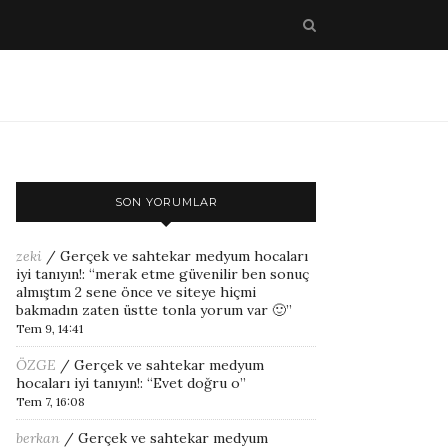
SON YORUMLAR
zeki
/
Gerçek ve sahtekar medyum hocaları
iyi tanıyın!
: “
merak etme güvenilir ben sonuç
almıştım 2 sene önce ve siteye hiçmi
bakmadın zaten üstte tonla yorum var 🙂
”
Tem 9, 14:41
ÖZGE
/
Gerçek ve sahtekar medyum
hocaları iyi tanıyın!
: “
Evet doğru o
”
Tem 7, 16:08
berkan
/
Gerçek ve sahtekar medyum