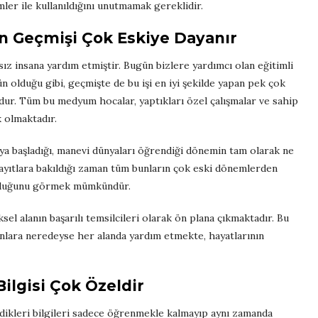
ler ile kullanıldığını unutmamak gereklidir.
n Geçmişi Çok Eskiye Dayanır
sız insana yardım etmiştir. Bugün bizlere yardımcı olan eğitimli
olduğu gibi, geçmişte de bu işi en iyi şekilde yapan pek çok
umdur. Tüm bu medyum hocalar, yaptıkları özel çalışmalar ve sahip
k olmaktadır.
ya başladığı, manevi dünyaları öğrendiği dönemin tam olarak ne
yıtlara bakıldığı zaman tüm bunların çok eski dönemlerden
t olduğunu görmek mümkündür.
el alanın başarılı temsilcileri olarak ön plana çıkmaktadır. Bu
anlara neredeyse her alanda yardım etmekte, hayatlarının
lgisi Çok Özeldir
dindikleri bilgileri sadece öğrenmekle kalmayıp aynı zamanda