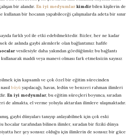
alışan bir alandır.
En iyi medyumlar
kimdir
bilen kişilerin de
e kullanan bir hocanın yapabileceği çalışmalarda adeta bir sınır
yıda farklı yol ile etki edebilmektedir. Bizler, her ne kadar
sek de aslında gaybi alemlerle olan bağlantımız hafife
hocalar
vesilesiyle daha yakından gördüğümüz bu bağlantı
i kullanarak maddi veya manevi olması fark etmeksizin sayısız
bilmek için kapsamlı ve çok özel bir eğitim sürecinden
 nasıl
büyü
yapılacağı, havas, ledün ve benzeri rahman ilimleri
dir.
En iyi medyumlar
, bu eğitim süreçleri boyunca, sıradan
ri de almakta, el verme yoluyla aktarılan ilimlere ulaşmaktadır.
damış, gaybi dünyaları tanıyıp anlayabilmek için çok eski
 hocalar tarafından bilinen ilimler, sıradan bir fiziki dünya
biyatta her şey sonsuz olduğu için ilimlerin de sonsuz bir güce