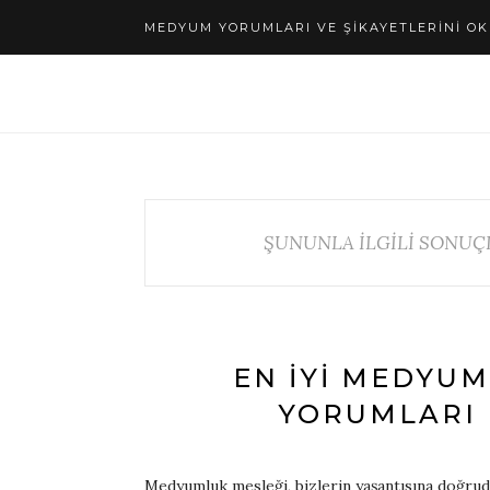
MEDYUM YORUMLARI VE ŞIKAYETLERINI OK
ŞUNUNLA İLGİLİ SONUÇ
EN İYI MEDYU
YORUMLARI
Medyumluk mesleği, bizlerin yaşantısına doğrudan