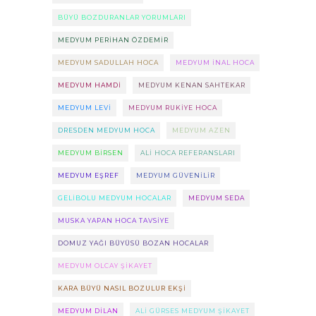
BÜYÜ BOZDURANLAR YORUMLARI
MEDYUM PERIHAN ÖZDEMIR
MEDYUM SADULLAH HOCA
MEDYUM INAL HOCA
MEDYUM HAMDI
MEDYUM KENAN SAHTEKAR
MEDYUM LEVI
MEDYUM RUKIYE HOCA
DRESDEN MEDYUM HOCA
MEDYUM AZEN
MEDYUM BIRSEN
ALI HOCA REFERANSLARI
MEDYUM EŞREF
MEDYUM GÜVENILIR
GELIBOLU MEDYUM HOCALAR
MEDYUM SEDA
MUSKA YAPAN HOCA TAVSIYE
DOMUZ YAĞI BÜYÜSÜ BOZAN HOCALAR
MEDYUM OLCAY ŞIKAYET
KARA BÜYÜ NASIL BOZULUR EKŞI
MEDYUM DILAN
ALI GÜRSES MEDYUM ŞIKAYET