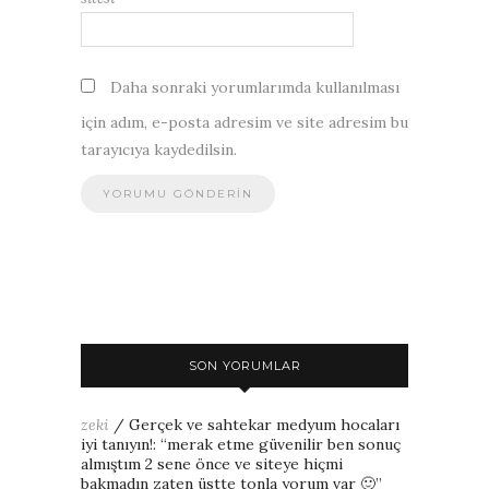
Daha sonraki yorumlarımda kullanılması
için adım, e-posta adresim ve site adresim bu
tarayıcıya kaydedilsin.
SON YORUMLAR
zeki
/
Gerçek ve sahtekar medyum hocaları
iyi tanıyın!
: “
merak etme güvenilir ben sonuç
almıştım 2 sene önce ve siteye hiçmi
bakmadın zaten üstte tonla yorum var 🙂
”