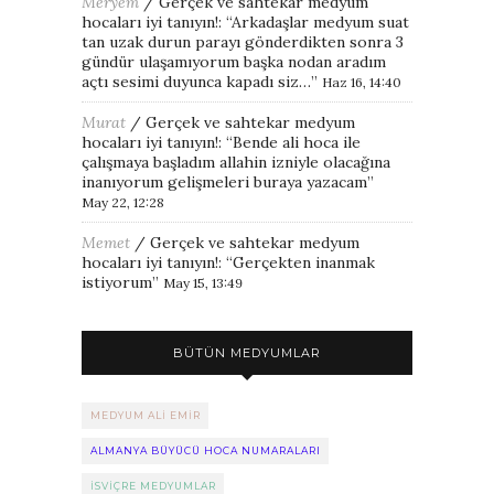
Meryem
/
Gerçek ve sahtekar medyum
hocaları iyi tanıyın!
: “
Arkadaşlar medyum suat
tan uzak durun parayı gönderdikten sonra 3
gündür ulaşamıyorum başka nodan aradım
açtı sesimi duyunca kapadı siz…
”
Haz 16, 14:40
Murat
/
Gerçek ve sahtekar medyum
hocaları iyi tanıyın!
: “
Bende ali hoca ile
çalışmaya başladım allahin izniyle olacağına
inanıyorum gelişmeleri buraya yazacam
”
May 22, 12:28
Memet
/
Gerçek ve sahtekar medyum
hocaları iyi tanıyın!
: “
Gerçekten inanmak
istiyorum
”
May 15, 13:49
BÜTÜN MEDYUMLAR
MEDYUM ALI EMIR
ALMANYA BÜYÜCÜ HOCA NUMARALARI
ISVIÇRE MEDYUMLAR