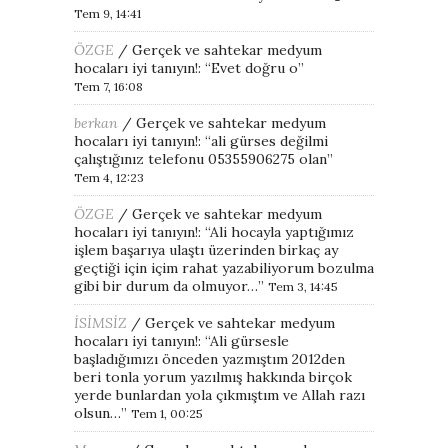
Tem 9, 14:41
ÖZGE
/
Gerçek ve sahtekar medyum
hocaları iyi tanıyın!
: “
Evet doğru o
”
Tem 7, 16:08
berkan
/
Gerçek ve sahtekar medyum
hocaları iyi tanıyın!
: “
ali gürses değilmi
çalıştığınız telefonu 05355906275 olan
”
Tem 4, 12:23
ÖZGE
/
Gerçek ve sahtekar medyum
hocaları iyi tanıyın!
: “
Ali hocayla yaptığımız
işlem başarıya ulaştı üzerinden birkaç ay
geçtiği için içim rahat yazabiliyorum bozulma
gibi bir durum da olmuyor…
”
Tem 3, 14:45
İSİMSİZ
/
Gerçek ve sahtekar medyum
hocaları iyi tanıyın!
: “
Ali gürsesle
başladığımızı önceden yazmıştım 2012den
beri tonla yorum yazılmış hakkında birçok
yerde bunlardan yola çıkmıştım ve Allah razı
olsun…
”
Tem 1, 00:25