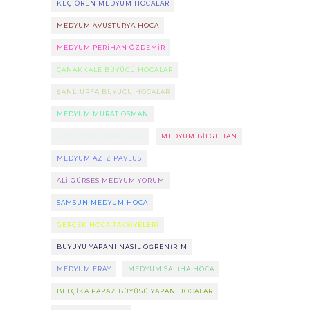
KEÇIÖREN MEDYUM HOCALAR
MEDYUM AVUSTURYA HOCA
MEDYUM PERIHAN ÖZDEMIR
ÇANAKKALE BÜYÜCÜ HOCALAR
ŞANLIURFA BÜYÜCÜ HOCALAR
MEDYUM MURAT OSMAN
GÖNEN MEDYUM HOCA
MEDYUM BILGEHAN
MEDYUM AZIZ PAVLUS
ALI GÜRSES MEDYUM YORUM
SAMSUN MEDYUM HOCA
GERÇEK HOCA TAVSIYELERI
BÜYÜYÜ YAPANI NASIL ÖĞRENIRIM
MEDYUM ERAY
MEDYUM SALIHA HOCA
BELÇIKA PAPAZ BÜYÜSÜ YAPAN HOCALAR