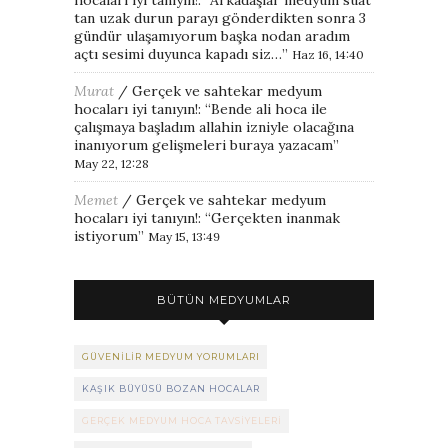
tan uzak durun parayı gönderdikten sonra 3
gündür ulaşamıyorum başka nodan aradım
açtı sesimi duyunca kapadı siz…
”
Haz 16, 14:40
Murat
/
Gerçek ve sahtekar medyum
hocaları iyi tanıyın!
: “
Bende ali hoca ile
çalışmaya başladım allahin izniyle olacağına
inanıyorum gelişmeleri buraya yazacam
”
May 22, 12:28
Memet
/
Gerçek ve sahtekar medyum
hocaları iyi tanıyın!
: “
Gerçekten inanmak
istiyorum
”
May 15, 13:49
BÜTÜN MEDYUMLAR
GÜVENILIR MEDYUM YORUMLARI
KAŞIK BÜYÜSÜ BOZAN HOCALAR
GERÇEK MEDYUM HOCA TAVSIYELERI