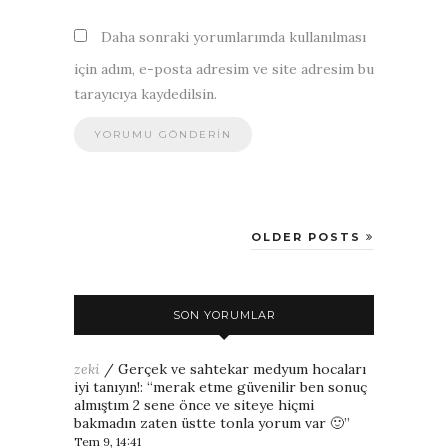
Daha sonraki yorumlarımda kullanılması
için adım, e-posta adresim ve site adresim bu
tarayıcıya kaydedilsin.
OLDER POSTS
SON YORUMLAR
zeki
/
Gerçek ve sahtekar medyum hocaları
iyi tanıyın!
: “
merak etme güvenilir ben sonuç
almıştım 2 sene önce ve siteye hiçmi
bakmadın zaten üstte tonla yorum var 🙂
”
Tem 9, 14:41