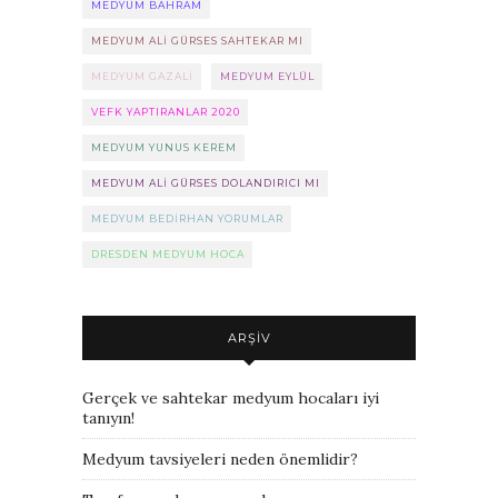
MEDYUM BAHRAM
MEDYUM ALI GÜRSES SAHTEKAR MI
MEDYUM GAZALI
MEDYUM EYLÜL
VEFK YAPTIRANLAR 2020
MEDYUM YUNUS KEREM
MEDYUM ALI GÜRSES DOLANDIRICI MI
MEDYUM BEDIRHAN YORUMLAR
DRESDEN MEDYUM HOCA
ARŞIV
Gerçek ve sahtekar medyum hocaları iyi
tanıyın!
Medyum tavsiyeleri neden önemlidir?