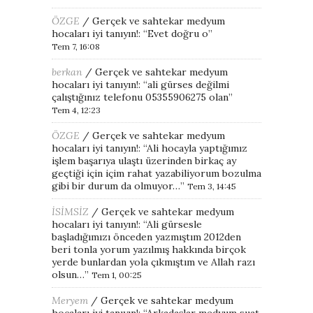
ÖZGE
/
Gerçek ve sahtekar medyum
hocaları iyi tanıyın!
: “
Evet doğru o
”
Tem 7, 16:08
berkan
/
Gerçek ve sahtekar medyum
hocaları iyi tanıyın!
: “
ali gürses değilmi
çalıştığınız telefonu 05355906275 olan
”
Tem 4, 12:23
ÖZGE
/
Gerçek ve sahtekar medyum
hocaları iyi tanıyın!
: “
Ali hocayla yaptığımız
işlem başarıya ulaştı üzerinden birkaç ay
geçtiği için içim rahat yazabiliyorum bozulma
gibi bir durum da olmuyor…
”
Tem 3, 14:45
İSİMSİZ
/
Gerçek ve sahtekar medyum
hocaları iyi tanıyın!
: “
Ali gürsesle
başladığımızı önceden yazmıştım 2012den
beri tonla yorum yazılmış hakkında birçok
yerde bunlardan yola çıkmıştım ve Allah razı
olsun…
”
Tem 1, 00:25
Meryem
/
Gerçek ve sahtekar medyum
hocaları iyi tanıyın!
: “
Arkadaşlar medyum suat