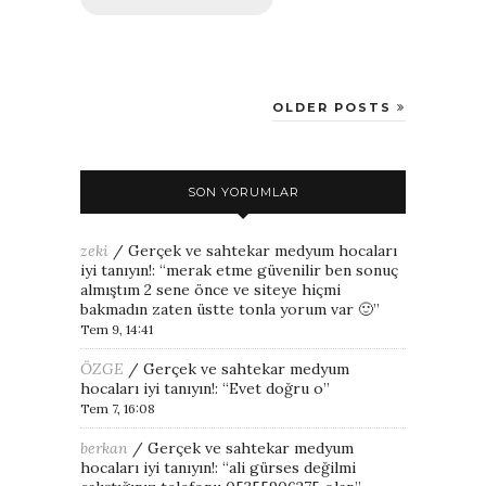
OLDER POSTS
SON YORUMLAR
zeki
/
Gerçek ve sahtekar medyum hocaları
iyi tanıyın!
: “
merak etme güvenilir ben sonuç
almıştım 2 sene önce ve siteye hiçmi
bakmadın zaten üstte tonla yorum var 🙂
”
Tem 9, 14:41
ÖZGE
/
Gerçek ve sahtekar medyum
hocaları iyi tanıyın!
: “
Evet doğru o
”
Tem 7, 16:08
berkan
/
Gerçek ve sahtekar medyum
hocaları iyi tanıyın!
: “
ali gürses değilmi