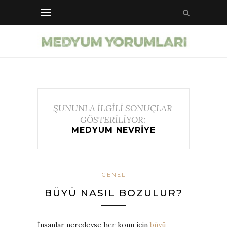
ŞUNUNLA İLGİLİ SONUÇLAR
GÖSTERİLİYOR:
MEDYUM NEVRIYE
GENEL
BÜYÜ NASIL BOZULUR?
İnsanlar neredeyse her konu için
büyü