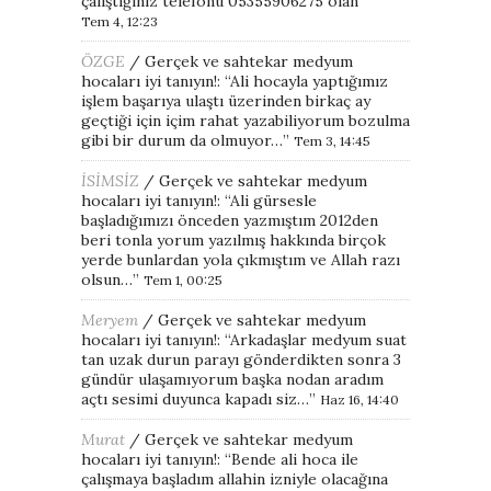
çalıştığınız telefonu 05355906275 olan
”
Tem 4, 12:23
ÖZGE
/
Gerçek ve sahtekar medyum
hocaları iyi tanıyın!
: “
Ali hocayla yaptığımız
işlem başarıya ulaştı üzerinden birkaç ay
geçtiği için içim rahat yazabiliyorum bozulma
gibi bir durum da olmuyor…
”
Tem 3, 14:45
İSİMSİZ
/
Gerçek ve sahtekar medyum
hocaları iyi tanıyın!
: “
Ali gürsesle
başladığımızı önceden yazmıştım 2012den
beri tonla yorum yazılmış hakkında birçok
yerde bunlardan yola çıkmıştım ve Allah razı
olsun…
”
Tem 1, 00:25
Meryem
/
Gerçek ve sahtekar medyum
hocaları iyi tanıyın!
: “
Arkadaşlar medyum suat
tan uzak durun parayı gönderdikten sonra 3
gündür ulaşamıyorum başka nodan aradım
açtı sesimi duyunca kapadı siz…
”
Haz 16, 14:40
Murat
/
Gerçek ve sahtekar medyum
hocaları iyi tanıyın!
: “
Bende ali hoca ile
çalışmaya başladım allahin izniyle olacağına