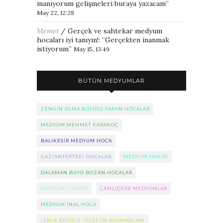
inanıyorum gelişmeleri buraya yazacam
”
May 22, 12:28
Memet
/
Gerçek ve sahtekar medyum
hocaları iyi tanıyın!
: “
Gerçekten inanmak
istiyorum
”
May 15, 13:49
BÜTÜN MEDYUMLAR
ZENGIN OLMA BÜYÜSÜ YAPAN HOCALAR
MEDYUM MEHMET KARAKOÇ
BALIKESIR MEDYUM HOCA
GAZIANTEPTEKI HOCALAR
MEDYUM HAKIM
DALAMAN BÜYÜ BOZAN HOCALAR
MEDYUM TURGUT
ÇAMLIDERE MEDYUMLAR
MEDYUM INAL HOCA
IZMIR BÜYÜCÜ TELEFON NUMARALARI