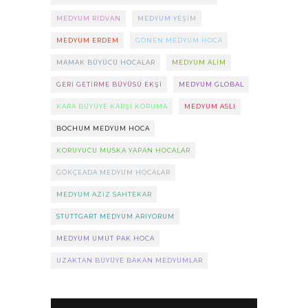
MEDYUM RIDVAN
MEDYUM YEŞIM
MEDYUM ERDEM
GÖNEN MEDYUM HOCA
MAMAK BÜYÜCÜ HOCALAR
MEDYUM ALIM
GERI GETIRME BÜYÜSÜ EKŞI
MEDYUM GLOBAL
KARA BÜYÜYE KARŞI KORUMA
MEDYUM ASLI
BOCHUM MEDYUM HOCA
KORUYUCU MUSKA YAPAN HOCALAR
GÖKÇEADA MEDYUM HOCALAR
MEDYUM AZIZ SAHTEKAR
STUTTGART MEDYUM ARIYORUM
MEDYUM UMUT PAK HOCA
UZAKTAN BÜYÜYE BAKAN MEDYUMLAR