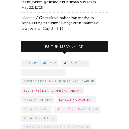
inanıyorum gelişmeleri buraya yazacam
”
May 22, 12:28
Memet
/
Gerçek ve sahtekar medyum
hocaları iyi tanıyın!
: “
Gerçekten inanmak
istiyorum
”
May 15, 13:49
BÜTÜN MEDYUMLAR
ALI GÜRSES MEDYUM
MEDYUM EBRU
MEDYUM MÜCAHIT MERT
BÜYÜDEN KORUNMA MUSKASI NASIL YAPILIR
EVLI ERKEĞE YAPILAN BÜYÜ ANLAMA
MEDYUM ANTALYA
KAYSERI MEDYUMLARI
MEDYUM SARKIS
MEDYUM ŞEHRAZAT HOCA
MEDYUM SELKADER
GIDENI GERI GETIRME BÜYÜSÜ YAPANLAR