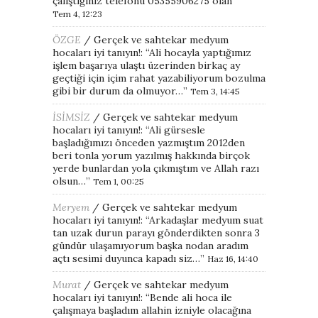
çalıştığınız telefonu 05355906275 olan
”
Tem 4, 12:23
ÖZGE
/
Gerçek ve sahtekar medyum
hocaları iyi tanıyın!
: “
Ali hocayla yaptığımız
işlem başarıya ulaştı üzerinden birkaç ay
geçtiği için içim rahat yazabiliyorum bozulma
gibi bir durum da olmuyor…
”
Tem 3, 14:45
İSİMSİZ
/
Gerçek ve sahtekar medyum
hocaları iyi tanıyın!
: “
Ali gürsesle
başladığımızı önceden yazmıştım 2012den
beri tonla yorum yazılmış hakkında birçok
yerde bunlardan yola çıkmıştım ve Allah razı
olsun…
”
Tem 1, 00:25
Meryem
/
Gerçek ve sahtekar medyum
hocaları iyi tanıyın!
: “
Arkadaşlar medyum suat
tan uzak durun parayı gönderdikten sonra 3
gündür ulaşamıyorum başka nodan aradım
açtı sesimi duyunca kapadı siz…
”
Haz 16, 14:40
Murat
/
Gerçek ve sahtekar medyum
hocaları iyi tanıyın!
: “
Bende ali hoca ile
çalışmaya başladım allahin izniyle olacağına