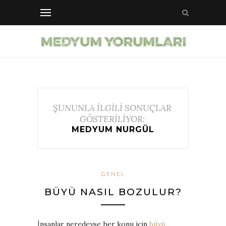
ŞUNUNLA İLGİLİ SONUÇLAR
GÖSTERİLİYOR:
MEDYUM NURGÜL
GENEL
BÜYÜ NASIL BOZULUR?
İnsanlar neredeyse her konu için
büyü