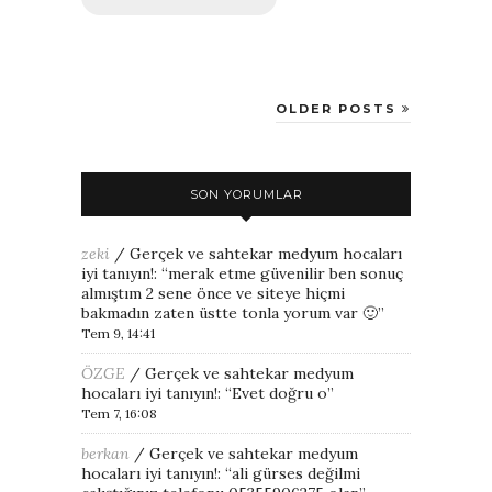
OLDER POSTS
SON YORUMLAR
zeki
/
Gerçek ve sahtekar medyum hocaları
iyi tanıyın!
: “
merak etme güvenilir ben sonuç
almıştım 2 sene önce ve siteye hiçmi
bakmadın zaten üstte tonla yorum var 🙂
”
Tem 9, 14:41
ÖZGE
/
Gerçek ve sahtekar medyum
hocaları iyi tanıyın!
: “
Evet doğru o
”
Tem 7, 16:08
berkan
/
Gerçek ve sahtekar medyum
hocaları iyi tanıyın!
: “
ali gürses değilmi