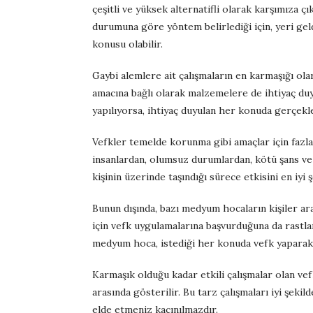
çeşitli ve yüksek alternatifli olarak karşımıza 
durumuna göre yöntem belirlediği için, yeri gel
konusu olabilir.
Gaybi alemlere ait çalışmaların en karmaşığı olar
amacına bağlı olarak malzemelere de ihtiyaç duyu
yapılıyorsa, ihtiyaç duyulan her konuda gerçekleş
Vefkler temelde korunma gibi amaçlar için fazlas
insanlardan, olumsuz durumlardan, kötü şans ve
kişinin üzerinde taşındığı sürece etkisini en iyi 
Bunun dışında, bazı medyum hocaların kişiler ara
için vefk uygulamalarına başvurduğuna da rastlan
medyum hoca, istediği her konuda vefk yaparak ba
Karmaşık olduğu kadar etkili çalışmalar olan ve
arasında gösterilir. Bu tarz çalışmaları iyi şek
elde etmeniz kaçınılmazdır.