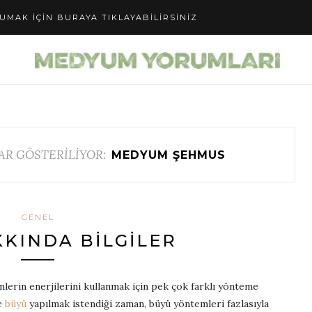
UMAK IÇIN BURAYA TIKLAYABILIRSINIZ
AR GÖSTERİLİYOR:
MEDYUM ŞEHMUS
GENEL
KINDA BILGILER
lerin enerjilerini kullanmak için pek çok farklı yönteme
le
büyü
yapılmak istendiği zaman, büyü yöntemleri fazlasıyla