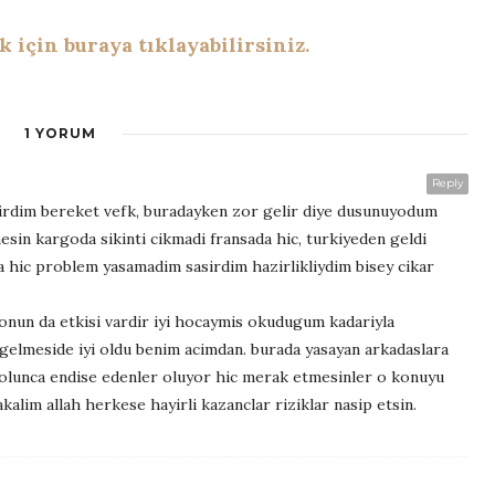
için buraya tıklayabilirsiniz.
1 YORUM
Reply
tirdim bereket vefk, buradayken zor gelir diye dusunuyodum
sin kargoda sikinti cikmadi fransada hic, turkiyeden geldi
a hic problem yasamadim sasirdim hazirlikliydim bisey cikar
 onun da etkisi vardir iyi hocaymis okudugum kadariyla
 gelmeside iyi oldu benim acimdan. burada yasayan arkadaslara
da olunca endise edenler oluyor hic merak etmesinler o konuyu
alim allah herkese hayirli kazanclar riziklar nasip etsin.