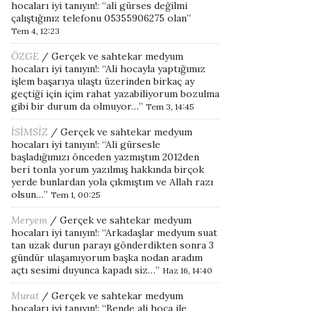
hocaları iyi tanıyın!
: “
ali gürses değilmi
çalıştığınız telefonu 05355906275 olan
”
Tem 4, 12:23
ÖZGE
/
Gerçek ve sahtekar medyum
hocaları iyi tanıyın!
: “
Ali hocayla yaptığımız
işlem başarıya ulaştı üzerinden birkaç ay
geçtiği için içim rahat yazabiliyorum bozulma
gibi bir durum da olmuyor…
”
Tem 3, 14:45
İSİMSİZ
/
Gerçek ve sahtekar medyum
hocaları iyi tanıyın!
: “
Ali gürsesle
başladığımızı önceden yazmıştım 2012den
beri tonla yorum yazılmış hakkında birçok
yerde bunlardan yola çıkmıştım ve Allah razı
olsun…
”
Tem 1, 00:25
Meryem
/
Gerçek ve sahtekar medyum
hocaları iyi tanıyın!
: “
Arkadaşlar medyum suat
tan uzak durun parayı gönderdikten sonra 3
gündür ulaşamıyorum başka nodan aradım
açtı sesimi duyunca kapadı siz…
”
Haz 16, 14:40
Murat
/
Gerçek ve sahtekar medyum
hocaları iyi tanıyın!
: “
Bende ali hoca ile