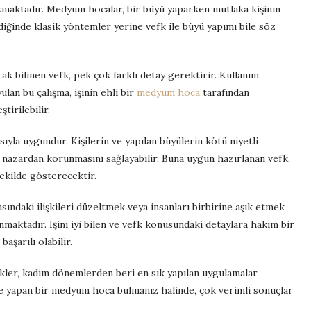
çıkmaktadır. Medyum hocalar, bir büyü yaparken mutlaka kişinin
diğinde klasik yöntemler yerine vefk ile büyü yapımı bile söz
ak bilinen vefk, pek çok farklı detay gerektirir. Kullanım
lan bu çalışma, işinin ehli bir
medyum hoca
tarafından
tirilebilir.
ıyla uygundur. Kişilerin ve yapılan büyülerin kötü niyetli
 nazardan korunmasını sağlayabilir. Buna uygun hazırlanan vefk,
şekilde gösterecektir.
sındaki ilişkileri düzeltmek veya insanları birbirine aşık etmek
maktadır. İşini iyi bilen ve vefk konusundaki detaylara hakim bir
şarılı olabilir.
fkler, kadim dönemlerden beri en sık yapılan uygulamalar
ilde yapan bir medyum hoca bulmanız halinde, çok verimli sonuçlar