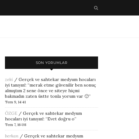
SON YORUMLAR
zeki
/
Gerçek ve sahtekar medyum hocaları
iyi tanıyın!
: “
merak etme güvenilir ben sonuç
almıştım 2 sene önce ve siteye hiçmi
bakmadın zaten üstte tonla yorum var 🙂
”
Tem 9, 14:41
ÖZGE
/
Gerçek ve sahtekar medyum
hocaları iyi tanıyın!
: “
Evet doğru o
”
Tem 7, 16:08
berkan
/
Gerçek ve sahtekar medyum