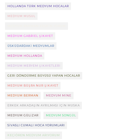
HOLLANDA TÜRK MEDYUM HOCALAR
MEDYUM MUSUL
MEDYUM RAHMAN KESKIN YORUM
MEDYUM GABRIEL ŞIKAYET
ÜSKÜDARDAKI MEDYUMLAR
MEDYUM HOLLANDA
MEDYUM MERYEM ŞIKAYETLERI
GERI DÖNDÜRME BÜYÜSÜ YAPAN HOCALAR
MEDYUM BÜŞRA NUR ŞIKAYET
MEDYUM BERMAN
MEDYUM MINE
ERKEK ARKADAŞIN AYRILMASI IÇIN MUSKA
MEDYUM GÜLIZAR
MEDYUM SONGÜL
SIVASLI CUMALI HOCA YORUMLARI
KEÇIÖREN MEDYUM ARIYORUM