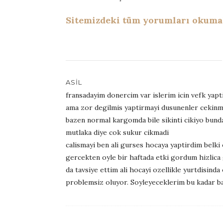
Sitemizdeki tüm yorumları okumak 
ASIL
fransadayim donercim var islerim icin vefk yap
ama zor degilmis yaptirmayi dusunenler cekinme
bazen normal kargomda bile sikinti cikiyo bund
mutlaka diye cok sukur cikmadi
calismayi ben ali gurses hocaya yaptirdim belki
gercekten oyle bir haftada etki gordum hizlica
da tavsiye ettim ali hocayi ozellikle yurtdisin
problemsiz oluyor. Soyleyeceklerim bu kadar bak