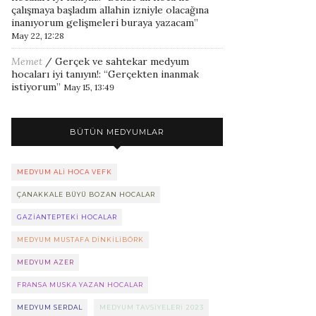
çalışmaya başladım allahin izniyle olacağına
inanıyorum gelişmeleri buraya yazacam
”
May 22, 12:28
Memet
/
Gerçek ve sahtekar medyum
hocaları iyi tanıyın!
: “
Gerçekten inanmak
istiyorum
”
May 15, 13:49
BÜTÜN MEDYUMLAR
MEDYUM ALI HOCA VEFK
ÇANAKKALE BÜYÜ BOZAN HOCALAR
GAZIANTEPTEKI HOCALAR
MEDYUM MUSTAFA DINKILIBÖRK
MEDYUM AZER
FRANSA MUSKA YAZAN HOCALAR
MEDYUM SERDAL
MEDYUM TAVSIYELERI 2023