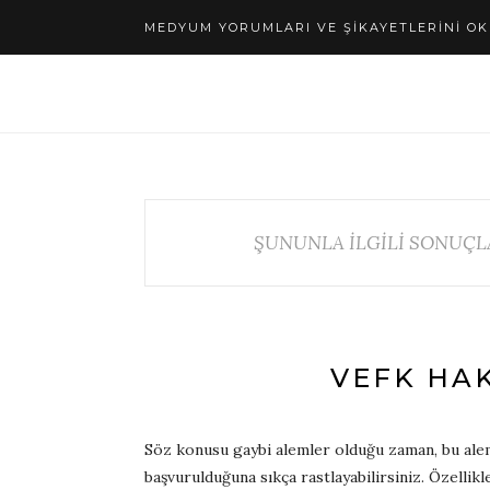
MEDYUM YORUMLARI VE ŞIKAYETLERINI OK
ŞUNUNLA İLGİLİ SONUÇL
VEFK HAK
Söz konusu gaybi alemler olduğu zaman, bu alem
başvurulduğuna sıkça rastlayabilirsiniz. Özellik