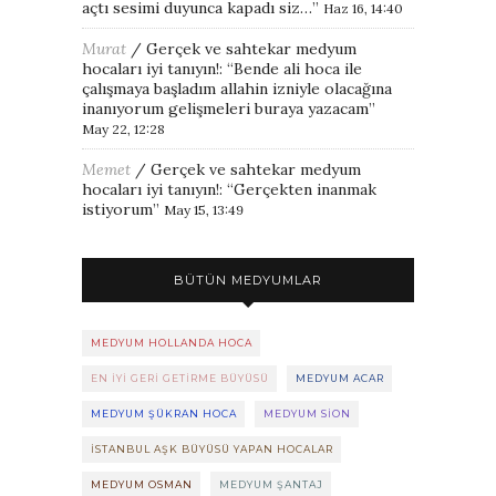
açtı sesimi duyunca kapadı siz…
”
Haz 16, 14:40
Murat
/
Gerçek ve sahtekar medyum
hocaları iyi tanıyın!
: “
Bende ali hoca ile
çalışmaya başladım allahin izniyle olacağına
inanıyorum gelişmeleri buraya yazacam
”
May 22, 12:28
Memet
/
Gerçek ve sahtekar medyum
hocaları iyi tanıyın!
: “
Gerçekten inanmak
istiyorum
”
May 15, 13:49
BÜTÜN MEDYUMLAR
MEDYUM HOLLANDA HOCA
EN IYI GERI GETIRME BÜYÜSÜ
MEDYUM ACAR
MEDYUM ŞÜKRAN HOCA
MEDYUM SION
ISTANBUL AŞK BÜYÜSÜ YAPAN HOCALAR
MEDYUM OSMAN
MEDYUM ŞANTAJ