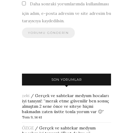
Daha sonraki yorumlarımda kullanılması
için adım, e-posta adresim ve site adresim bu
tarayıcıya kaydedilsin.
SON YORUMLAR
zeki
/
Gerçek ve sahtekar medyum hocaları
iyi tanıyın!
: “
merak etme güvenilir ben sonuç
almıştım 2 sene önce ve siteye hiçmi
bakmadın zaten üstte tonla yorum var 🙂
”
Tem 9, 14:41
ÖZGE
/
Gerçek ve sahtekar medyum