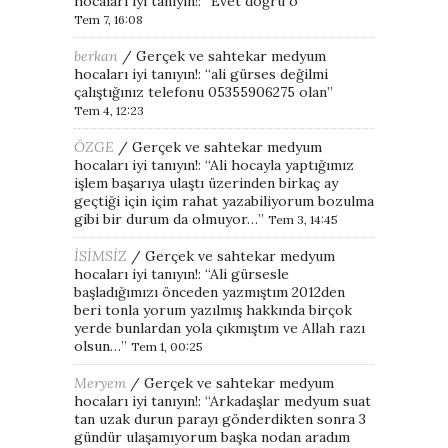
hocaları iyi tanıyın!
: “
Evet doğru o
”
Tem 7, 16:08
berkan
/
Gerçek ve sahtekar medyum
hocaları iyi tanıyın!
: “
ali gürses değilmi
çalıştığınız telefonu 05355906275 olan
”
Tem 4, 12:23
ÖZGE
/
Gerçek ve sahtekar medyum
hocaları iyi tanıyın!
: “
Ali hocayla yaptığımız
işlem başarıya ulaştı üzerinden birkaç ay
geçtiği için içim rahat yazabiliyorum bozulma
gibi bir durum da olmuyor…
”
Tem 3, 14:45
İSİMSİZ
/
Gerçek ve sahtekar medyum
hocaları iyi tanıyın!
: “
Ali gürsesle
başladığımızı önceden yazmıştım 2012den
beri tonla yorum yazılmış hakkında birçok
yerde bunlardan yola çıkmıştım ve Allah razı
olsun…
”
Tem 1, 00:25
Meryem
/
Gerçek ve sahtekar medyum
hocaları iyi tanıyın!
: “
Arkadaşlar medyum suat
tan uzak durun parayı gönderdikten sonra 3
gündür ulaşamıyorum başka nodan aradım