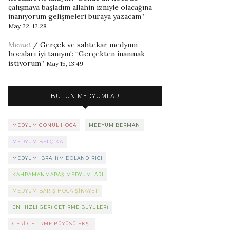
çalışmaya başladım allahin izniyle olacağına
inanıyorum gelişmeleri buraya yazacam
”
May 22, 12:28
Memet
/
Gerçek ve sahtekar medyum
hocaları iyi tanıyın!
: “
Gerçekten inanmak
istiyorum
”
May 15, 13:49
BÜTÜN MEDYUMLAR
MEDYUM GÖNÜL HOCA
MEDYUM BERMAN
MEDYUM BELÇIKA
MEDYUM IBRAHIM DOLANDIRICI
KAHRAMANMARAŞ MEDYUMLARI
MEDYUM BARIŞ HOCA ŞIKAYET
EN HIZLI GERI GETIRME BÜYÜLERI
GERI GETIRME BÜYÜSÜ EKŞI