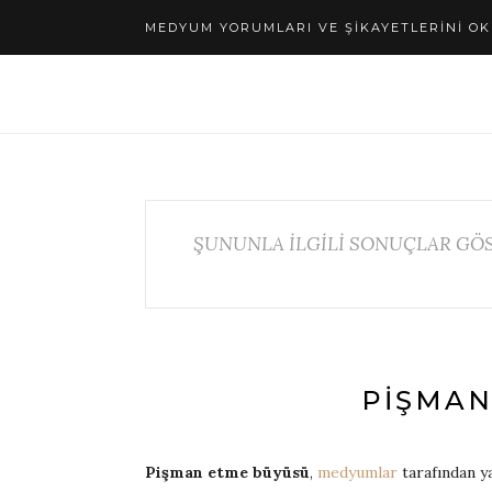
MEDYUM YORUMLARI VE ŞIKAYETLERINI OK
ŞUNUNLA İLGİLİ SONUÇLAR GÖS
PIŞMAN
Pişman etme büyüsü
,
medyumlar
tarafından y