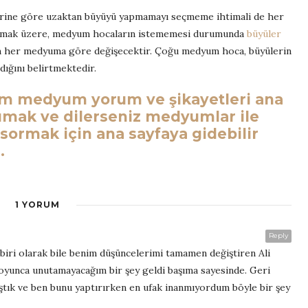
erine göre uzaktan büyüyü yapmamayı seçmeme ihtimali de her
lmak üzere, medyum hocaların istememesi durumunda
büyüler
rum her medyuma göre değişecektir. Çoğu medyum hoca, büyülerin
ığını belirtmektedir.
üm medyum yorum ve şikayetleri ana
umak ve dilerseniz medyumlar ile
 sormak için ana sayfaya gidebilir
.
1 YORUM
Reply
biri olarak bile benim düşüncelerimi tamamen değiştiren Ali
yunca unutamayacağım bir şey geldi başıma sayesinde. Geri
ştık ve ben bunu yaptırırken en ufak inanmıyordum böyle bir şey