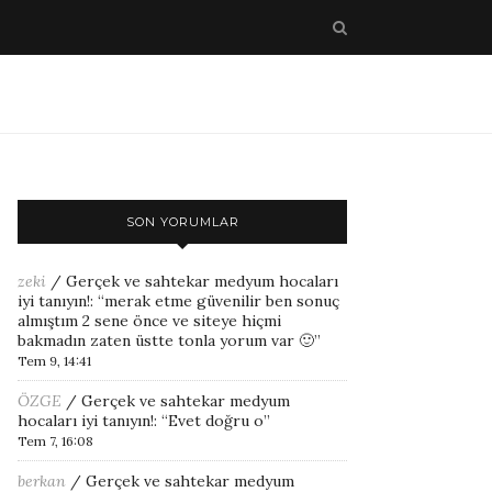
SON YORUMLAR
zeki
/
Gerçek ve sahtekar medyum hocaları
iyi tanıyın!
: “
merak etme güvenilir ben sonuç
almıştım 2 sene önce ve siteye hiçmi
bakmadın zaten üstte tonla yorum var 🙂
”
Tem 9, 14:41
ÖZGE
/
Gerçek ve sahtekar medyum
hocaları iyi tanıyın!
: “
Evet doğru o
”
Tem 7, 16:08
berkan
/
Gerçek ve sahtekar medyum