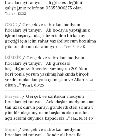
hocaları iyi tanıyın!
: “
ali gürses değilmi
çalıştığınız telefonu 05355906275 olan
”
Tem 4, 12:23
ÖZGE
/
Gerçek ve sahtekar medyum
hocaları iyi tanıyın!
: “
Ali hocayla yaptığımız
işlem başarıya ulaştı üzerinden birkaç ay
geçtiği için içim rahat yazabiliyorum bozulma
gibi bir durum da olmuyor…
”
Tem 3, 14:45
İSİMSİZ
/
Gerçek ve sahtekar medyum
hocaları iyi tanıyın!
: “
Ali gürsesle
başladığımızı önceden yazmıştım 2012den
beri tonla yorum yazılmış hakkında birçok
yerde bunlardan yola çıkmıştım ve Allah razı
olsun…
”
Tem 1, 00:25
Meryem
/
Gerçek ve sahtekar medyum
hocaları iyi tanıyın!
: “
Arkadaşlar medyum suat
tan uzak durun parayı gönderdikten sonra 3
gündür ulaşamıyorum başka nodan aradım
açtı sesimi duyunca kapadı siz…
”
Haz 16, 14:40
Murat
/
Gerçek ve sahtekar medyum
hocaları iyi tanıyın!
: “
Bende ali hoca ile