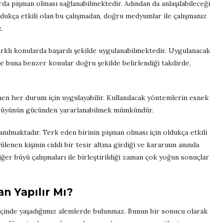
ularda pişman olması sağlanabilmektedir. Adından da anlaşılabileceği
ldukça etkili olan bu çalışmadan, doğru medyumlar ile çalışmanız
.
rklı konularda başarılı şekilde uygulanabilmektedir. Uygulanacak
ve buna benzer konular doğru şekilde belirlendiği takdirde,
nen her durum için uygulayabilir. Kullanılacak yöntemlerin esnek
u büyünün gücünden yararlanabilmek mümkündür.
llanılmaktadır. Terk eden birinin pişman olması için oldukça etkili
lenen kişinin ciddi bir tesir altına girdiği ve kararının anında
diğer büyü çalışmaları ile birleştirildiği zaman çok yoğun sonuçlar
n Yapılır Mı?
 içinde yaşadığımız alemlerde bulunmaz. Bunun bir sonucu olarak