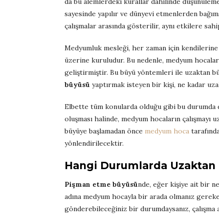
da bu alemlerdeki kurallar dahilinde düşünüleme
sayesinde yapılır ve dünyevi etmenlerden bağıms
çalışmalar arasında gösterilir, aynı etkilere sahi
Medyumluk mesleği, her zaman için kendilerine 
üzerine kuruludur. Bu nedenle, medyum hocalar o
geliştirmiştir. Bu büyü yöntemleri ile uzaktan
büyüsü
yaptırmak isteyen bir kişi, ne kadar uza
Elbette tüm konularda olduğu gibi bu durumda da
oluşması halinde, medyum hocaların çalışmayı 
büyüye başlamadan önce
medyum hoca
tarafında
yönlendirilecektir.
Hangi Durumlarda Uzaktan
Pişman etme büyüsü
nde, eğer kişiye ait bir 
adına medyum hocayla bir arada olmanız gerekeb
gönderebileceğiniz bir durumdaysanız, çalışma a