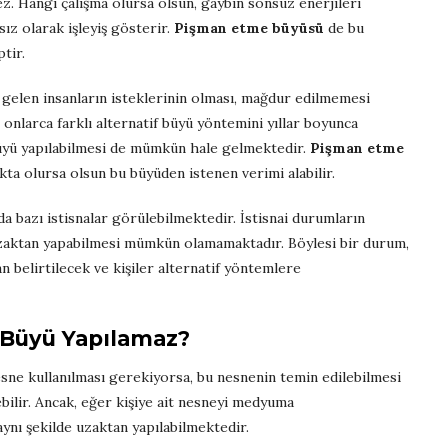
z. Hangi çalışma olursa olsun, gaybın sonsuz enerjileri
ız olarak işleyiş gösterir.
Pişman etme büyüsü
de bu
ptir.
gelen insanların isteklerinin olması, mağdur edilmemesi
nlarca farklı alternatif büyü yöntemini yıllar boyunca
 büyü yapılabilmesi de mümkün hale gelmektedir.
Pişman etme
kta olursa olsun bu büyüden istenen verimi alabilir.
 bazı istisnalar görülebilmektedir. İstisnai durumların
uzaktan yapabilmesi mümkün olamamaktadır. Böylesi bir durum,
n belirtilecek ve kişiler alternatif yöntemlere
 Büyü Yapılamaz?
nesne kullanılması gerekiyorsa, bu nesnenin temin edilebilmesi
ilir. Ancak, eğer kişiye ait nesneyi medyuma
ynı şekilde uzaktan yapılabilmektedir.