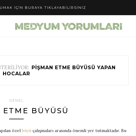
UMAK IÇIN BURAYA TIKLAYABILIRSINIZ
TERİLİYOR:
PIŞMAN ETME BÜYÜSÜ YAPAN
HOCALAR
GENEL
 ETME BÜYÜSÜ
apılan özel
büyü
çalışmaları arasında önemli yer tutmaktadır. Bu