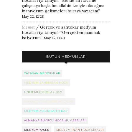
hocaları iyi tanıyın!
: “
Bende ali hoca ile
çalışmaya başladım allahin izniyle olacağına
inanıyorum gelişmeleri buraya yazacam
”
May 22, 12:28
Memet
/
Gerçek ve sahtekar medyum
hocaları iyi tanıyın!
: “
Gerçekten inanmak
istiyorum
”
May 15, 13:49
BÜTÜN MEDYUMLAR
YATAĞAN MEDYUMLAR
MEDYUM ŞAHMARAN HOCA
ÜNLÜ MEDYUMLAR 2021
MANAVGAT MEDYUM HOCALAR
MEDYUM ASLAN SAHTEKAR
ALMANYA BÜYÜCÜ HOCA NUMARALARI
MEDYUM YASER
MEDYUM INAN HOCA ŞIKAYET