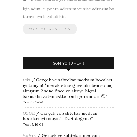
için adım, e-posta adresim ve site adresim bu
tarayıcıya kaydedilsin.
SON YORUMLAR
zeki
/
Gerçek ve sahtekar medyum hocaları
iyi tanıyın!
: “
merak etme güvenilir ben sonuç
almıştım 2 sene önce ve siteye hiçmi
bakmadın zaten üstte tonla yorum var 🙂
”
Tem 9, 14:41
ÖZGE
/
Gerçek ve sahtekar medyum
hocaları iyi tanıyın!
: “
Evet doğru o
”
Tem 7, 16:08
berkan
/
Gerçek ve sahtekar medyum