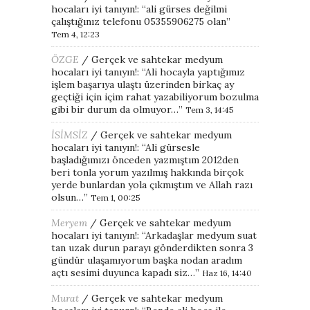
hocaları iyi tanıyın!
: “
ali gürses değilmi
çalıştığınız telefonu 05355906275 olan
”
Tem 4, 12:23
ÖZGE
/
Gerçek ve sahtekar medyum
hocaları iyi tanıyın!
: “
Ali hocayla yaptığımız
işlem başarıya ulaştı üzerinden birkaç ay
geçtiği için içim rahat yazabiliyorum bozulma
gibi bir durum da olmuyor…
”
Tem 3, 14:45
İSİMSİZ
/
Gerçek ve sahtekar medyum
hocaları iyi tanıyın!
: “
Ali gürsesle
başladığımızı önceden yazmıştım 2012den
beri tonla yorum yazılmış hakkında birçok
yerde bunlardan yola çıkmıştım ve Allah razı
olsun…
”
Tem 1, 00:25
Meryem
/
Gerçek ve sahtekar medyum
hocaları iyi tanıyın!
: “
Arkadaşlar medyum suat
tan uzak durun parayı gönderdikten sonra 3
gündür ulaşamıyorum başka nodan aradım
açtı sesimi duyunca kapadı siz…
”
Haz 16, 14:40
Murat
/
Gerçek ve sahtekar medyum