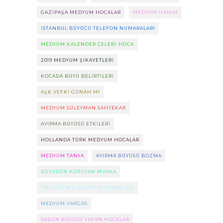
GAZIPAŞA MEDYUM HOCALAR
MEDYUM HANIM
ISTANBUL BÜYÜCÜ TELEFON NUMARALARI
MEDYUM KALENDER ÇELEBI HOCA
2019 MEDYUM ŞIKAYETLERI
KOCADA BÜYÜ BELIRTILERI
AŞK VEFKI GÜNAH MI
MEDYUM SÜLEYMAN SAHTEKAR
AYIRMA BÜYÜSÜ ETKILERI
HOLLANDA TÜRK MEDYUM HOCALAR
MEDYUM TANYA
AYIRMA BÜYÜSÜ BOZMA
BÜYÜDEN KORUYAN MUSKA
EN GÜVENILIR HOCA NUMARALARI
MEDYUM VARGAS
SABUN BÜYÜSÜ YAPAN HOCALAR