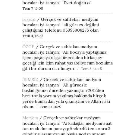
hocaları iyi tanıyın!
: “
Evet doğru o
”
Tem 7, 16:08
berkan
/
Gerçek ve sahtekar medyum
hocaları iyi tanıyın!
: “
ali gürses değilmi
çalıştığınız telefonu 05355906275 olan
”
Tem 4, 12:23
ÖZGE
/
Gerçek ve sahtekar medyum
hocaları iyi tanıyın!
: “
Ali hocayla yaptığımız
işlem başarıya ulaştı üzerinden birkaç ay
geçtiği için içim rahat yazabiliyorum bozulma
gibi bir durum da olmuyor…
”
Tem 3, 14:45
İSİMSİZ
/
Gerçek ve sahtekar medyum
hocaları iyi tanıyın!
: “
Ali gürsesle
başladığımızı önceden yazmıştım 2012den
beri tonla yorum yazılmış hakkında birçok
yerde bunlardan yola çıkmıştım ve Allah razı
olsun…
”
Tem 1, 00:25
Meryem
/
Gerçek ve sahtekar medyum
hocaları iyi tanıyın!
: “
Arkadaşlar medyum suat
tan uzak durun parayı gönderdikten sonra 3
gündür ulaşamıyorum başka nodan aradım