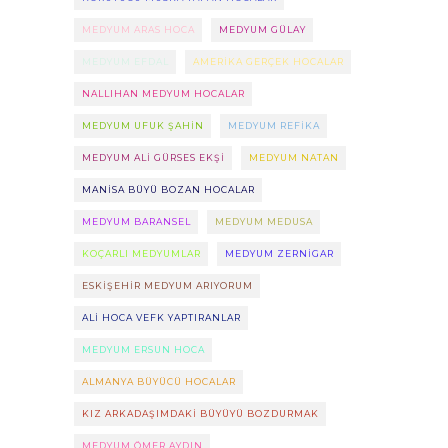
MEDYUM ARAS HOCA
MEDYUM GÜLAY
MEDYUM EFDAL
AMERIKA GERÇEK HOCALAR
NALLIHAN MEDYUM HOCALAR
MEDYUM UFUK ŞAHIN
MEDYUM REFIKA
MEDYUM ALI GÜRSES EKŞI
MEDYUM NATAN
MANISA BÜYÜ BOZAN HOCALAR
MEDYUM BARANSEL
MEDYUM MEDUSA
KOÇARLI MEDYUMLAR
MEDYUM ZERNIGAR
ESKIŞEHIR MEDYUM ARIYORUM
ALI HOCA VEFK YAPTIRANLAR
MEDYUM ERSUN HOCA
ALMANYA BÜYÜCÜ HOCALAR
KIZ ARKADAŞIMDAKI BÜYÜYÜ BOZDURMAK
MEDYUM ÖMER AYDIN