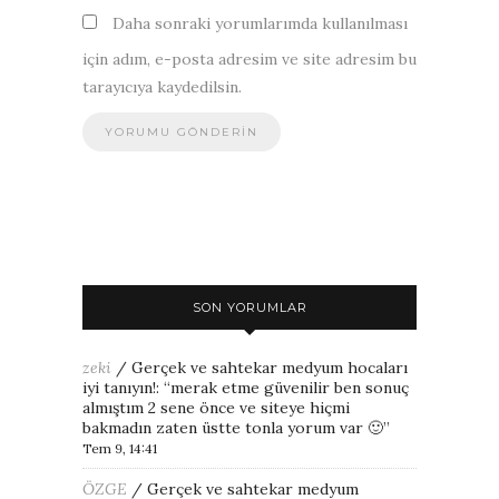
Daha sonraki yorumlarımda kullanılması
için adım, e-posta adresim ve site adresim bu
tarayıcıya kaydedilsin.
SON YORUMLAR
zeki
/
Gerçek ve sahtekar medyum hocaları
iyi tanıyın!
: “
merak etme güvenilir ben sonuç
almıştım 2 sene önce ve siteye hiçmi
bakmadın zaten üstte tonla yorum var 🙂
”
Tem 9, 14:41
ÖZGE
/
Gerçek ve sahtekar medyum