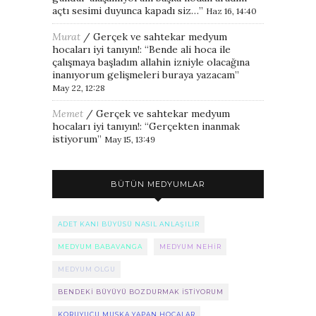
açtı sesimi duyunca kapadı siz…
”
Haz 16, 14:40
Murat
/
Gerçek ve sahtekar medyum
hocaları iyi tanıyın!
: “
Bende ali hoca ile
çalışmaya başladım allahin izniyle olacağına
inanıyorum gelişmeleri buraya yazacam
”
May 22, 12:28
Memet
/
Gerçek ve sahtekar medyum
hocaları iyi tanıyın!
: “
Gerçekten inanmak
istiyorum
”
May 15, 13:49
BÜTÜN MEDYUMLAR
ADET KANI BÜYÜSÜ NASIL ANLAŞILIR
MEDYUM BABAVANGA
MEDYUM NEHIR
MEDYUM OLGU
BENDEKI BÜYÜYÜ BOZDURMAK ISTIYORUM
KORUYUCU MUSKA YAPAN HOCALAR