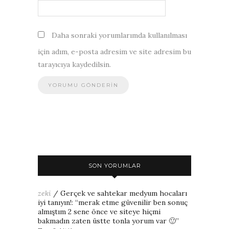
Daha sonraki yorumlarımda kullanılması
için adım, e-posta adresim ve site adresim bu
tarayıcıya kaydedilsin.
SON YORUMLAR
zeki
/
Gerçek ve sahtekar medyum hocaları
iyi tanıyın!
: “
merak etme güvenilir ben sonuç
almıştım 2 sene önce ve siteye hiçmi
bakmadın zaten üstte tonla yorum var 🙂
”