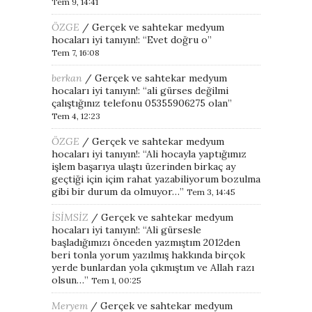
Tem 9, 14:41
ÖZGE
/
Gerçek ve sahtekar medyum
hocaları iyi tanıyın!
: “
Evet doğru o
”
Tem 7, 16:08
berkan
/
Gerçek ve sahtekar medyum
hocaları iyi tanıyın!
: “
ali gürses değilmi
çalıştığınız telefonu 05355906275 olan
”
Tem 4, 12:23
ÖZGE
/
Gerçek ve sahtekar medyum
hocaları iyi tanıyın!
: “
Ali hocayla yaptığımız
işlem başarıya ulaştı üzerinden birkaç ay
geçtiği için içim rahat yazabiliyorum bozulma
gibi bir durum da olmuyor…
”
Tem 3, 14:45
İSİMSİZ
/
Gerçek ve sahtekar medyum
hocaları iyi tanıyın!
: “
Ali gürsesle
başladığımızı önceden yazmıştım 2012den
beri tonla yorum yazılmış hakkında birçok
yerde bunlardan yola çıkmıştım ve Allah razı
olsun…
”
Tem 1, 00:25
Meryem
/
Gerçek ve sahtekar medyum