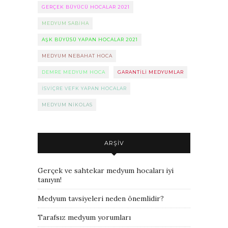
GERÇEK BÜYÜCÜ HOCALAR 2021
MEDYUM SABIHA
AŞK BÜYÜSÜ YAPAN HOCALAR 2021
MEDYUM NEBAHAT HOCA
DEMRE MEDYUM HOCA
GARANTILI MEDYUMLAR
ISVIÇRE VEFK YAPAN HOCALAR
MEDYUM NIKOLAS
ARŞIV
Gerçek ve sahtekar medyum hocaları iyi
tanıyın!
Medyum tavsiyeleri neden önemlidir?
Tarafsız medyum yorumları