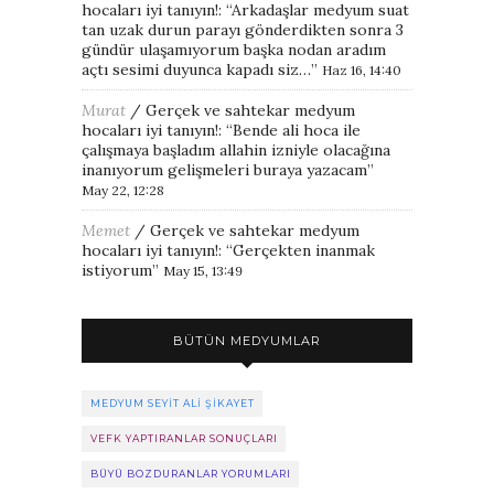
hocaları iyi tanıyın!
: “
Arkadaşlar medyum suat
tan uzak durun parayı gönderdikten sonra 3
gündür ulaşamıyorum başka nodan aradım
açtı sesimi duyunca kapadı siz…
”
Haz 16, 14:40
Murat
/
Gerçek ve sahtekar medyum
hocaları iyi tanıyın!
: “
Bende ali hoca ile
çalışmaya başladım allahin izniyle olacağına
inanıyorum gelişmeleri buraya yazacam
”
May 22, 12:28
Memet
/
Gerçek ve sahtekar medyum
hocaları iyi tanıyın!
: “
Gerçekten inanmak
istiyorum
”
May 15, 13:49
BÜTÜN MEDYUMLAR
MEDYUM SEYIT ALI ŞIKAYET
VEFK YAPTIRANLAR SONUÇLARI
BÜYÜ BOZDURANLAR YORUMLARI