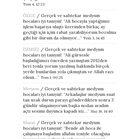
Tem 4, 12:23
ÖZGE
/
Gerçek ve sahtekar medyum
hocaları iyi tanıyın!
: “
Ali hocayla yaptığımız
işlem başarıya ulaştı üzerinden birkaç ay
geçtiği için içim rahat yazabiliyorum bozulma
gibi bir durum da olmuyor…
”
Tem 3, 14:45
İSİMSİZ
/
Gerçek ve sahtekar medyum
hocaları iyi tanıyın!
: “
Ali gürsesle
başladığımızı önceden yazmıştım 2012den
beri tonla yorum yazılmış hakkında birçok
yerde bunlardan yola çıkmıştım ve Allah razı
olsun…
”
Tem 1, 00:25
Meryem
/
Gerçek ve sahtekar medyum
hocaları iyi tanıyın!
: “
Arkadaşlar medyum suat
tan uzak durun parayı gönderdikten sonra 3
gündür ulaşamıyorum başka nodan aradım
açtı sesimi duyunca kapadı siz…
”
Haz 16, 14:40
Murat
/
Gerçek ve sahtekar medyum
hocaları iyi tanıyın!
: “
Bende ali hoca ile
çalışmaya başladım allahin izniyle olacağına