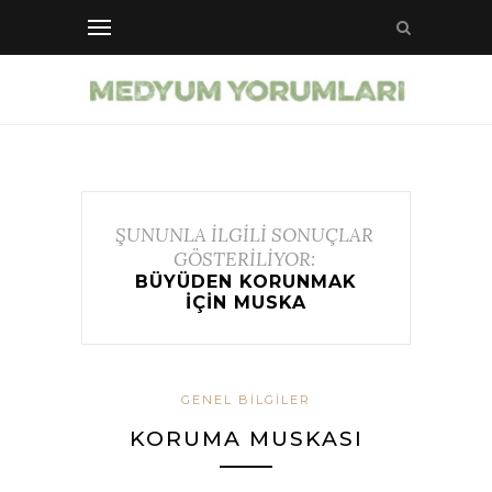
ŞUNUNLA İLGİLİ SONUÇLAR
GÖSTERİLİYOR:
BÜYÜDEN KORUNMAK
IÇIN MUSKA
GENEL BILGILER
KORUMA MUSKASI