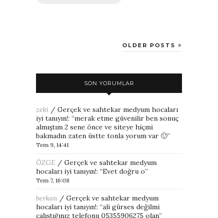
OLDER POSTS
SON YORUMLAR
zeki
/
Gerçek ve sahtekar medyum hocaları
iyi tanıyın!
: “
merak etme güvenilir ben sonuç
almıştım 2 sene önce ve siteye hiçmi
bakmadın zaten üstte tonla yorum var 🙂
”
Tem 9, 14:41
ÖZGE
/
Gerçek ve sahtekar medyum
hocaları iyi tanıyın!
: “
Evet doğru o
”
Tem 7, 16:08
berkan
/
Gerçek ve sahtekar medyum
hocaları iyi tanıyın!
: “
ali gürses değilmi
çalıştığınız telefonu 05355906275 olan
”