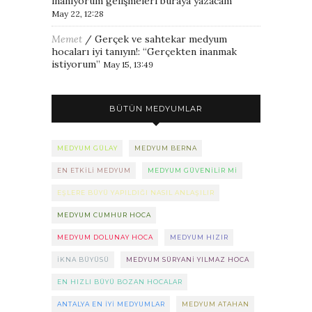
inanıyorum gelişmeleri buraya yazacam
”
May 22, 12:28
Memet
/
Gerçek ve sahtekar medyum
hocaları iyi tanıyın!
: “
Gerçekten inanmak
istiyorum
”
May 15, 13:49
BÜTÜN MEDYUMLAR
MEDYUM GÜLAY
MEDYUM BERNA
EN ETKILI MEDYUM
MEDYUM GÜVENILIR MI
EŞLERE BÜYÜ YAPILDIĞI NASIL ANLAŞILIR
MEDYUM CUMHUR HOCA
MEDYUM DOLUNAY HOCA
MEDYUM HIZIR
IKNA BÜYÜSÜ
MEDYUM SÜRYANI YILMAZ HOCA
EN HIZLI BÜYÜ BOZAN HOCALAR
ANTALYA EN IYI MEDYUMLAR
MEDYUM ATAHAN