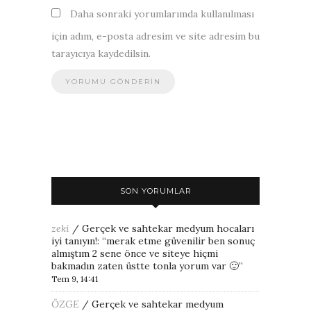
Daha sonraki yorumlarımda kullanılması
için adım, e-posta adresim ve site adresim bu
tarayıcıya kaydedilsin.
SON YORUMLAR
zeki
/
Gerçek ve sahtekar medyum hocaları
iyi tanıyın!
: “
merak etme güvenilir ben sonuç
almıştım 2 sene önce ve siteye hiçmi
bakmadın zaten üstte tonla yorum var 🙂
”
Tem 9, 14:41
ÖZGE
/
Gerçek ve sahtekar medyum