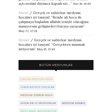
açtı sesimi duyunca kapadı siz…
”
Haz 16, 14:40
Murat
/
Gerçek ve sahtekar medyum
hocaları iyi tanıyın!
: “
Bende ali hoca ile
çalışmaya başladım allahin izniyle olacağına
inanıyorum gelişmeleri buraya yazacam
”
May 22, 12:28
Memet
/
Gerçek ve sahtekar medyum
hocaları iyi tanıyın!
: “
Gerçekten inanmak
istiyorum
”
May 15, 13:49
BÜTÜN MEDYUMLAR
SINCAN MEDYUM HOCA
IZMIR BÜYÜCÜ HOCALAR
MEDYUM ZERRIN HOCA
AYDIN EN IYI MEDYUMLAR
MEDYUM ADANIS
BÜYÜ NASIL BOZDURULUR