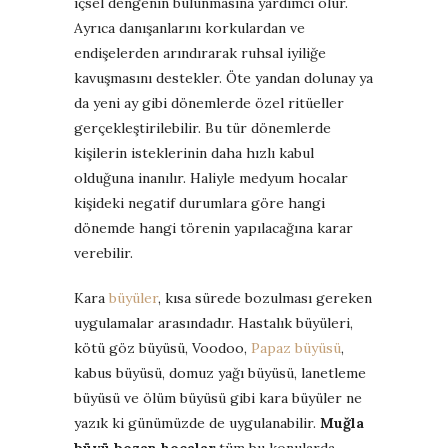
içsel dengenin bulunmasına yardımcı olur.
Ayrıca danışanlarını korkulardan ve
endişelerden arındırarak ruhsal iyiliğe
kavuşmasını destekler. Öte yandan dolunay ya
da yeni ay gibi dönemlerde özel ritüeller
gerçekleştirilebilir. Bu tür dönemlerde
kişilerin isteklerinin daha hızlı kabul
olduğuna inanılır. Haliyle medyum hocalar
kişideki negatif durumlara göre hangi
dönemde hangi törenin yapılacağına karar
verebilir.
Kara
büyüler
, kısa sürede bozulması gereken
uygulamalar arasındadır. Hastalık büyüleri,
kötü göz büyüsü, Voodoo,
Papaz büyüsü
,
kabus büyüsü, domuz yağı büyüsü, lanetleme
büyüsü ve ölüm büyüsü gibi kara büyüler ne
yazık ki günümüzde de uygulanabilir.
Muğla
büyü bozan hocalar
tüm bu konularda