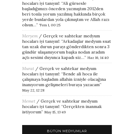
hocaları iyi tanıyın!
: “
Ali gürsesle
başladığımızı önceden yazmıştım 2012den
beri tonla yorum yazılmış hakkında birçok
yerde bunlardan yola çıkmıştım ve Allah razı
olsun…
”
Tem 1, 00:25
Meryem
/
Gerçek ve sahtekar medyum
hocaları iyi tanıyın!
: “
Arkadaşlar medyum suat
tan uzak durun parayı gönderdikten sonra 3
gündür ulaşamıyorum başka nodan aradım
açtı sesimi duyunca kapadı siz…
”
Haz 16, 14:40
Murat
/
Gerçek ve sahtekar medyum
hocaları iyi tanıyın!
: “
Bende ali hoca ile
çalışmaya başladım allahin izniyle olacağına
inanıyorum gelişmeleri buraya yazacam
”
May 22, 12:28
Memet
/
Gerçek ve sahtekar medyum
hocaları iyi tanıyın!
: “
Gerçekten inanmak
istiyorum
”
May 15, 13:49
BÜTÜN MEDYUMLAR