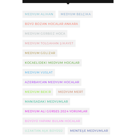
MEDYUM ALIHAN
MEDYUM BELÇIKA
BÜYÜ BOZAN HOCALAR ANKARA
MEDYUM GÜRBÜZ HOCA
MEDYUM TOLGAHAN ŞIKAYET
MEDYUM GÜLIZAR
KOCAELIDEKI MEDYUM HOCALAR
MEDYUM VUSLAT
AZERBAYCAN MEDYUM HOCALAR
MEDYUM BEKIR
MEDYUM MERT
MANISADAKI MEDYUMLAR
MEDYUM ALI GÜRSES 2024 YORUMLAR
BÜYÜYÜ YAPANI BULAN HOCALAR
UZAKTAN AŞK BÜYÜSÜ
MENTEŞE MEDYUMLAR