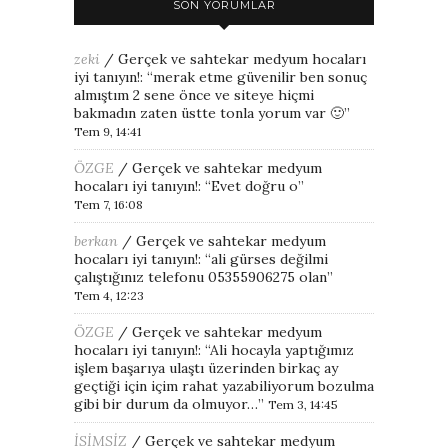
SON YORUMLAR
zeki
/
Gerçek ve sahtekar medyum hocaları
iyi tanıyın!
: “
merak etme güvenilir ben sonuç
almıştım 2 sene önce ve siteye hiçmi
bakmadın zaten üstte tonla yorum var 🙂
”
Tem 9, 14:41
ÖZGE
/
Gerçek ve sahtekar medyum
hocaları iyi tanıyın!
: “
Evet doğru o
”
Tem 7, 16:08
berkan
/
Gerçek ve sahtekar medyum
hocaları iyi tanıyın!
: “
ali gürses değilmi
çalıştığınız telefonu 05355906275 olan
”
Tem 4, 12:23
ÖZGE
/
Gerçek ve sahtekar medyum
hocaları iyi tanıyın!
: “
Ali hocayla yaptığımız
işlem başarıya ulaştı üzerinden birkaç ay
geçtiği için içim rahat yazabiliyorum bozulma
gibi bir durum da olmuyor…
”
Tem 3, 14:45
İSİMSİZ
/
Gerçek ve sahtekar medyum