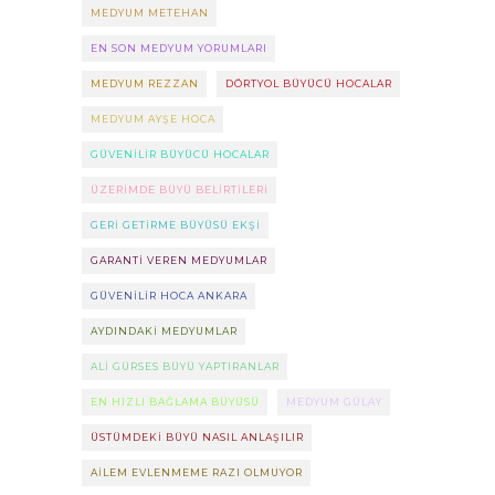
MEDYUM METEHAN
EN SON MEDYUM YORUMLARI
MEDYUM REZZAN
DÖRTYOL BÜYÜCÜ HOCALAR
MEDYUM AYŞE HOCA
GÜVENILIR BÜYÜCÜ HOCALAR
ÜZERIMDE BÜYÜ BELIRTILERI
GERI GETIRME BÜYÜSÜ EKŞI
GARANTI VEREN MEDYUMLAR
GÜVENILIR HOCA ANKARA
AYDINDAKI MEDYUMLAR
ALI GÜRSES BÜYÜ YAPTIRANLAR
EN HIZLI BAĞLAMA BÜYÜSÜ
MEDYUM GÜLAY
ÜSTÜMDEKI BÜYÜ NASIL ANLAŞILIR
AILEM EVLENMEME RAZI OLMUYOR