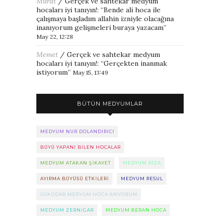
Murat
/
Gerçek ve sahtekar medyum
hocaları iyi tanıyın!
: “
Bende ali hoca ile
çalışmaya başladım allahin izniyle olacağına
inanıyorum gelişmeleri buraya yazacam
”
May 22, 12:28
Memet
/
Gerçek ve sahtekar medyum
hocaları iyi tanıyın!
: “
Gerçekten inanmak
istiyorum
”
May 15, 13:49
BÜTÜN MEDYUMLAR
MEDYUM NUR DOLANDIRICI
BÜYÜ YAPANI BILEN HOCALAR
MEDYUM ATAKAN ŞIKAYET
MEDYUM RIZA
AYIRMA BÜYÜSÜ ETKILERI
MEDYUM RESUL
ÜSKÜDAR MEDYUM HOCA ARIYORUM
MEDYUM ZERNIGAR
MEDYUM BERAN HOCA