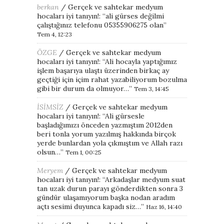
berkan
/
Gerçek ve sahtekar medyum
hocaları iyi tanıyın!
: “
ali gürses değilmi
çalıştığınız telefonu 05355906275 olan
”
Tem 4, 12:23
ÖZGE
/
Gerçek ve sahtekar medyum
hocaları iyi tanıyın!
: “
Ali hocayla yaptığımız
işlem başarıya ulaştı üzerinden birkaç ay
geçtiği için içim rahat yazabiliyorum bozulma
gibi bir durum da olmuyor…
”
Tem 3, 14:45
İSİMSİZ
/
Gerçek ve sahtekar medyum
hocaları iyi tanıyın!
: “
Ali gürsesle
başladığımızı önceden yazmıştım 2012den
beri tonla yorum yazılmış hakkında birçok
yerde bunlardan yola çıkmıştım ve Allah razı
olsun…
”
Tem 1, 00:25
Meryem
/
Gerçek ve sahtekar medyum
hocaları iyi tanıyın!
: “
Arkadaşlar medyum suat
tan uzak durun parayı gönderdikten sonra 3
gündür ulaşamıyorum başka nodan aradım
açtı sesimi duyunca kapadı siz…
”
Haz 16, 14:40