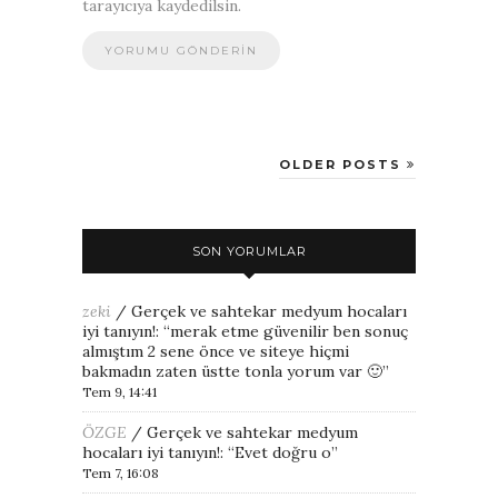
tarayıcıya kaydedilsin.
OLDER POSTS
SON YORUMLAR
zeki
/
Gerçek ve sahtekar medyum hocaları
iyi tanıyın!
: “
merak etme güvenilir ben sonuç
almıştım 2 sene önce ve siteye hiçmi
bakmadın zaten üstte tonla yorum var 🙂
”
Tem 9, 14:41
ÖZGE
/
Gerçek ve sahtekar medyum
hocaları iyi tanıyın!
: “
Evet doğru o
”
Tem 7, 16:08